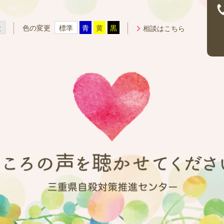
大
色の変更
標準
青
黄
黒
相談はこちら
重県自殺対策推進センター