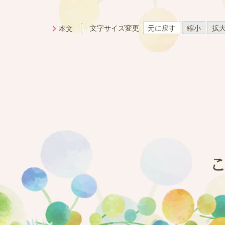
文字サイズ変更
元に戻す
縮小
拡
本文
三