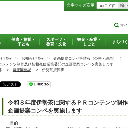
文字サイズ変更
元に戻す
縮小
サイ
健康・福祉・
スポーツ・
観光・産業・
犯
まちづく
子ども
教育・文化
しごと
らせ情報
>
お知らせ情報
>
企画提案コンペ等情報（公告・結果）
>
ンテンツ制作及び情報発信業務委託の企画提案コンペを実施します
部 >
農産園芸課
>
伊勢茶振興班
令和８年度伊勢茶に関するＰＲコンテンツ制作
企画提案コンペを実施します
１ 目的