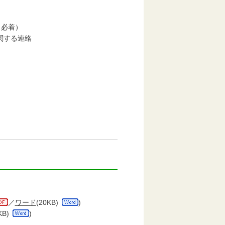
（必着）
関する連絡
／
ワード
(20KB)
)
KB)
)