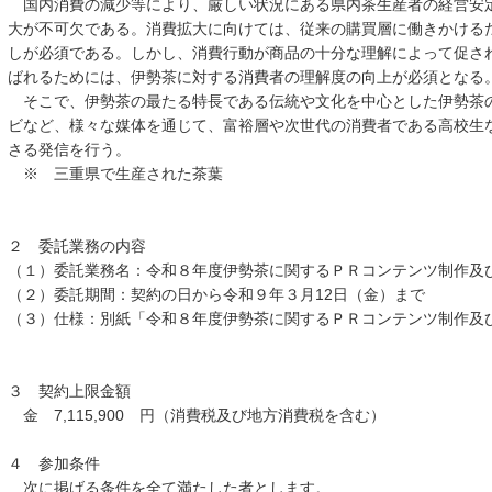
国内消費の減少等により、厳しい状況にある県内茶生産者の経営安
大が不可欠である。消費拡大に向けては、従来の購買層に働きかける
しが必須である。しかし、消費行動が商品の十分な理解によって促さ
ばれるためには、伊勢茶に対する消費者の理解度の向上が必須となる
そこで、伊勢茶の最たる特長である伝統や文化を中心とした伊勢茶
ビなど、様々な媒体を通じて、富裕層や次世代の消費者である高校生
さる発信を行う。
※ 三重県で生産された茶葉
２ 委託業務の内容
（１）委託業務名：令和８年度伊勢茶に関するＰＲコンテンツ制作及
（２）委託期間：契約の日から令和９年３月12日（金）まで
（３）仕様：別紙「令和８年度伊勢茶に関するＰＲコンテンツ制作及
３ 契約上限金額
金 7,115,900 円（消費税及び地方消費税を含む）
４ 参加条件
次に掲げる条件を全て満たした者とします。