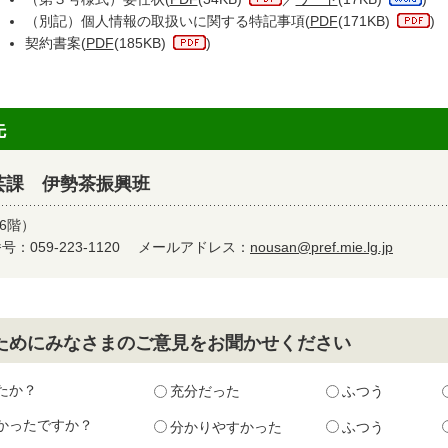
（別記）個人情報の取扱いに関する特記事項(
PDF
(171KB)
)
契約書案(
PDF
(185KB)
)
先
芸課 伊勢茶振興班
6階）
：059-223-1120
メールアドレス：
nousan@pref.mie.lg.jp
ためにみなさまのご意見をお聞かせください
たか？
充分だった
ふつう
かったですか？
分かりやすかった
ふつう