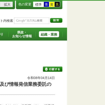
色の変更
拡大
標準
青
黄
黒
ト内検索
県政・
り
組織・業務
お知らせ情報
令和08年04月14日
及び情報発信業務委託の
印刷する