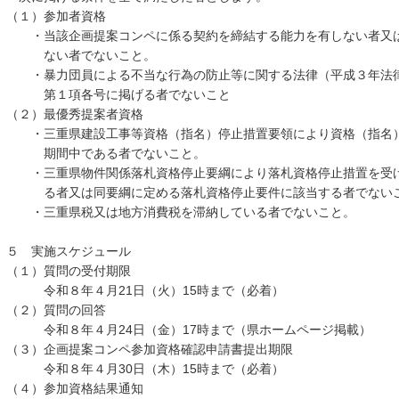
（１）参加者資格
・当該企画提案コンペに係る契約を締結する能力を有しない者又
ない者でないこと。
・暴力団員による不当な行為の防止等に関する法律（平成３年法律第
第１項各号に掲げる者でないこと
（２）最優秀提案者資格
・三重県建設工事等資格（指名）停止措置要領により資格（指名
期間中である者でないこと。
・三重県物件関係落札資格停止要綱により落札資格停止措置を受
る者又は同要綱に定める落札資格停止要件に該当する者でない
・三重県税又は地方消費税を滞納している者でないこと。
５ 実施スケジュール
（１）質問の受付期限
令和８年４月21日（火）15時まで（必着）
（２）質問の回答
令和８年４月24日（金）17時まで（県ホームページ掲載）
（３）企画提案コンペ参加資格確認申請書提出期限
令和８年４月30日（木）15時まで（必着）
（４）参加資格結果通知