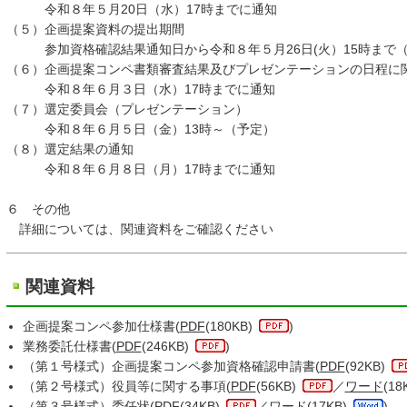
令和８年５月20日（水）17時までに通知
（５）企画提案資料の提出期間
参加資格確認結果通知日から令和８年５月26日(火）15時まで
（６）企画提案コンペ書類審査結果及びプレゼンテーションの日程に
令和８年６月３日（水）17時までに通知
（７）選定委員会（プレゼンテーション）
令和８年６月５日（金）13時～（予定）
（８）選定結果の通知
令和８年６月８日（月）17時までに通知
６ その他
詳細については、関連資料をご確認ください
関連資料
企画提案コンペ参加仕様書(
PDF
(180KB)
)
業務委託仕様書(
PDF
(246KB)
)
（第１号様式）企画提案コンペ参加資格確認申請書(
PDF
(92KB)
（第２号様式）役員等に関する事項(
PDF
(56KB)
／
ワード
(18
（第３号様式）委任状(
PDF
(34KB)
／
ワード
(17KB)
)