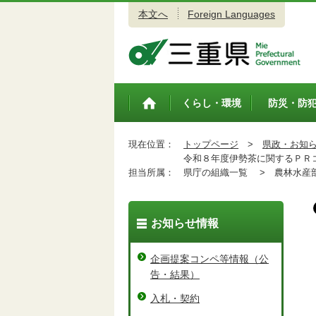
本文へ
Foreign Languages
三重県公式ウェブサイト
くらし・環境
防災・防
トップペ
ージ
現在位置：
トップページ
>
県政・お知
令和８年度伊勢茶に関するＰＲコ
担当所属：
県庁の組織一覧 >
農林水産
お知らせ情報
企画提案コンペ等情報（公
告・結果）
入札・契約