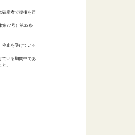
は破産者で復権を得
77号）第32条
）停止を受けている
けている期間中であ
こと。