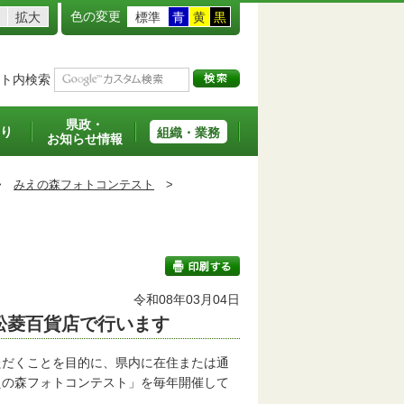
色の変更
拡大
標準
青
黄
黒
ト内検索
県政・
り
組織・業務
お知らせ情報
>
みえの森フォトコンテスト
>
令和08年03月04日
松菱百貨店で行います
印刷する
だくことを目的に、県内に在住または通
えの森フォトコンテスト」を毎年開催して