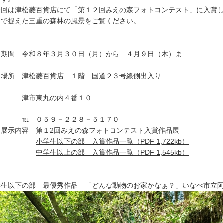
回は津松菱百貨店にて「第１２回みえの森フォトコンテスト」に入賞し
点で捉えた三重の森林の風景をご覧ください。
．期間 令和８年３月３０日（月）から ４月９日（木）ま
．場所 津松菱百貨店 １階 国道２３号線側出入り
市東丸の内４番１０
 ０５９－２２８－５１７０
．展示内容 第１2回みえの森フォトコンテスト入賞作品展
小学生以下の部 入賞作品一覧（PDF 1,722kb）
中学生以上の部 入賞作品一覧（PDF 1,545kb）
学生以下の部 最優秀作品 「どんな動物のお家かなぁ？」いなべ市立阿