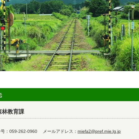
先
森林教育課
：059-262-0960
メールアドレス：
miefa2@pref.mie.lg.jp