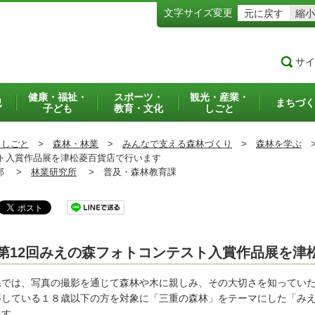
文字サイズ変更
元に戻す
縮小
サイ
健康・福祉・
スポーツ・
観光・産業・
犯
まちづく
子ども
教育・文化
しごと
・しごと
>
森林・林業
>
みんなで支える森林づくり
>
森林を学ぶ
ト入賞作品展を津松菱百貨店で行います
部 >
林業研究所
>
普及・森林教育課
第12回みえの森フォトコンテスト入賞作品展を津
では、写真の撮影を通じて森林や木に親しみ、その大切さを知っていた
等している１８歳以下の方を対象に「三重の森林」をテーマにした「み
ます。