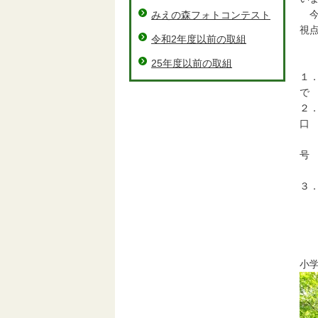
今
みえの森フォトコンテスト
視
令和2年度以前の取組
25年度以前の取組
１
２
津
℡
３
小