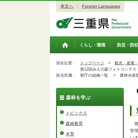
本文へ
Foreign Languages
三重県公式ウェブサイト
くらし・環境
防災・防
トップペ
ージ
現在位置：
トップページ
>
観光・産業
第12回みえの森フォトコンテス
担当所属：
県庁の組織一覧 >
農林水産
森林を学ぶ
トピックス
森林教育
県
学
木育
い