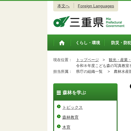
本文へ
Foreign Languages
三重県公式ウェブサイト
くらし・環境
防災・防
トップペ
ージ
現在位置：
トップページ
>
観光・産業
令和８年度こども森の写真教室
担当所属：
県庁の組織一覧 >
農林水産
森林を学ぶ
トピックス
森林教育
木育