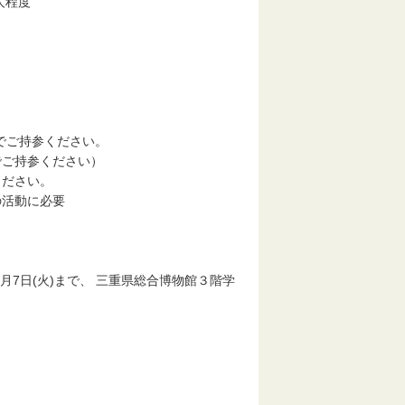
人程度
。
でご持参ください。
ください）
ださい。
活動に必要
7日(火)まで、 三重県総合博物館３階学