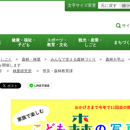
文字サイズ変更
元に戻す
縮小
サイ
健康・福祉・
スポーツ・
観光・産業・
犯
まちづく
子ども
教育・文化
しごと
・しごと
>
森林・林業
>
みんなで支える森林づくり
>
森林を学ぶ
を開催します
部 >
林業研究所
>
普及・森林教育課