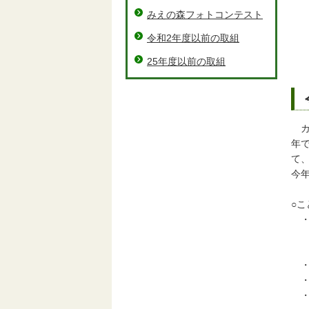
みえの森フォトコンテスト
令和2年度以前の取組
25年度以前の取組
カ
年
て
今
○
・
※
（
・場
・
・