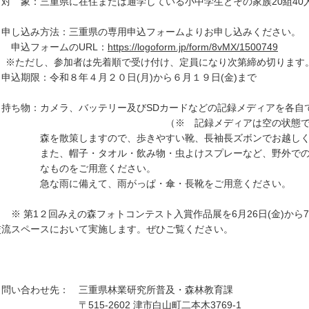
対 象：三重県に在住または通学している小中学生とその家族20組40
申し込み方法：三重県の専用申込フォームよりお申し込みください。
込フォームのURL：
https://logoform.jp/form/8vMX/1500749
ただし、参加者は先着順で受け付け、定員になり次第締め切ります
申込期限：令和８年４月２０日(月)から６月１９日(金)まで
持ち物：カメラ、バッテリー及びSDカードなどの記録メディアを各自
※ 記録メディアは空の状態でご持参
を散策しますので、歩きやすい靴、長袖長ズボンでお越しく
た、帽子・タオル・飲み物・虫よけスプレーなど、野外での
ものをご用意ください。
な雨に備えて、雨がっぱ・傘・長靴をご用意ください。
 第1２回みえの森フォトコンテスト入賞作品展を6月26日(金)から7月
交流スペースにおいて実施します。ぜひご覧ください。
問い合わせ先： 三重県林業研究所普及・森林教育課
515-2602 津市白山町二本木3769-1