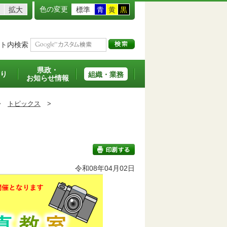
色の変更
拡大
標準
青
黄
黒
ト内検索
県政・
り
組織・業務
お知らせ情報
>
トピックス
>
令和08年04月02日
印刷する