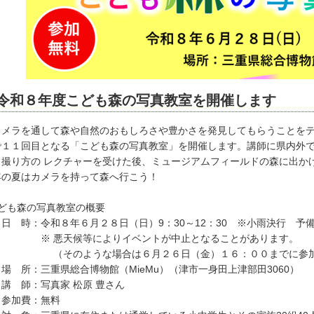
令和８年度こども森の写真教室を開催します
メラを通して森や自然のおもしろさや豊かさを発見してもらうことをテ
で１１回目となる「こども森の写真教室」を開催します。講師に県内外
、撮り方の レクチャーを受けた後、ミュージアムフィールドの森に出か
年の夏はカメラを持って森へ行こう！
こども森の写真教室の概要
日 時：令和８年６月２８日（日）9：30～12：30 ※小雨決行 予
 悪天候等によりイベントが中止となることがあります。
そのような場合は６月２６日（金）１６：００までに参加者
 所：三重県総合博物館（MieMu）（津市一身田上津部田3060）
講 師：写真家 松原 豊さん
参加費：無料