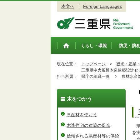
本文へ
Foreign Languages
三重県公式ウェブサイト
くらし・環境
防災・防
トップペ
ージ
現在位置：
トップページ
>
観光・産業
三重県中大規模木造建築設計セ
担当所属：
県庁の組織一覧 >
農林水産
木をつかう
県産材を使おう
木造住宅の建築の促進
県
を
信頼される県産材等の供給
当