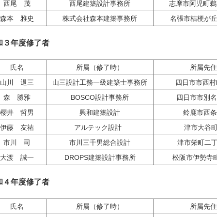
西尾 茂
西尾建築設計事務所
志摩市阿児町鵜方
森本 雅史
株式会社森本建築事務所
名張市桔梗が丘3-
和３年度修了者
氏名
所属（修了時）
所属先住
山川 退三
山三設計工務一級建築士事務所
四日市市西村町
森 勝雅
BOSCO設計事務所
四日市市別名5-
櫻井 哲男
興和建築設計
鈴鹿市西条6
伊藤 友祐
アルテック設計
津市大谷町
市川 司
市川三千男総合設計
津市栄町二丁
大渡 誠一
DROPS建築設計事務所
松阪市伊勢寺町2
和４年度修了者
氏名
所属（修了時）
所属先住