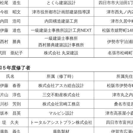
松尾 道生
とくら建築設計
四日市市大治田1丁
今枝 昭文
津市役所都市計画部建築指導課
津市西丸ノ内2
内田 浩司
内田構造建築工房
津市久居中町
伊藤 達也
一級建築士事務所設計工房NEXT
松阪市嬉野町1487
一級建築士事務所
西村 勝典
伊勢市宇治浦田
西村勝典建築設計事務所
武田 亜紀子
株式会社 丸栄建設
名張市松崎町1
和５年度修了者
氏名
所属（修了時）
所属先住
伊藤 春香
株式会社アスカ総合設計
松阪市伊勢寺町
片山 淳也
三交不動産株式会社
津市丸之内9
川杉 芳則
株式会社宮崎工務店
桑名市堤原
坂本 昌英
マルビシ設計
津市高茶屋小森
堤 久夫
トータルアシストプラン株式会社
四日市市富州原
廣島 義久
廣島製材
伊賀市広瀬4