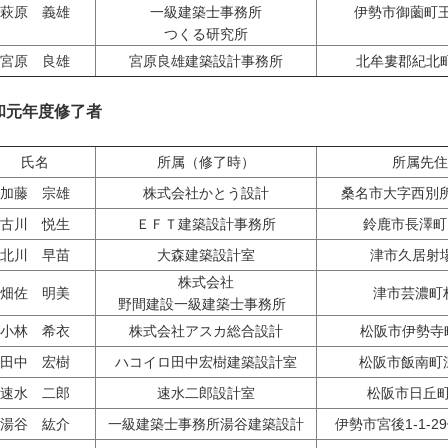
萩原 義雄
一級建築士事務所
伊勢市御薗町王
つくる研究所
宮原 良雄
宮原良雄建築設計事務所
北牟婁郡紀北町1
和元年度修了者
氏名
所属（修了時）
所属先住
加藤 宗雄
株式会社かとう設計
桑名市大字西別所1
古川 悦生
ＥＦＴ建築設計事務所
鈴鹿市長澤町1
北川 早苗
大森建築設計室
津市久居射場
株式会社
畑佐 明美
津市芸濃町林
野間建設一級建築士事務所
小林 希衣
株式会社アスカ総合設計
松阪市伊勢寺町
田中 宏樹
ハコイロ田中宏樹建築設計室
松阪市飯南町深
速水 二郎
速水二郎設計室
松阪市日丘町5
湯谷 紘介
一級建築士事務所湯谷建築設計
伊勢市宮後1-1-2