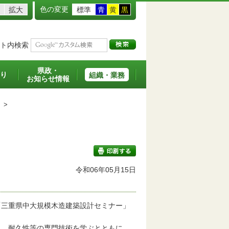
色の変更
拡大
標準
青
黄
黒
ト内検索
県政・
り
組織・業務
お知らせ情報
>
令和06年05月15日
印刷する
三重県中大規模木造建築設計セミナー」
、耐久性等の専門技術を学ぶとともに、