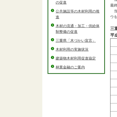
の促進
最
当
公共施設等の木材利用の推
ウ
進
木材の流通・加工・供給体
三
制整備の促進
平
三重県「木づかい宣言」
木材利用の実施状況
建築物木材利用促進協定
林業金融のご案内