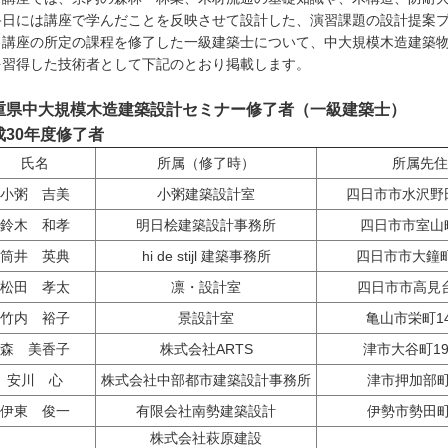
終日には講座で学んだことを反映させて設計した、演習課題の設計提案
講座の所定の課程を修了した一級建築士について、中大規模木造建築物
を習得した技術者として下記のとおり掲載します。
重県中大規模木造建築設計セミナー修了者（一級建築士）
成30年度修了者
氏名
所属（修了時）
所属先住
小粥 吉美
小粥建築設計室
四日市市水沢野田
鈴木 和孝
明日桧建築設計事務所
四日市市室山町
筒井 英典
hi de stijl 建築事務所
四日市市大鐘町1
松田 孝太
凛・設計室
四日市市高見台2
竹内 裕子
景設計室
亀山市栄町148
森 美香子
株式会社ARTS
津市大谷町194
安川 心
株式会社中部都市建築設計事務所
津市押加部町1
伊東 俊一
有限会社南勢建築設計
伊勢市勢田町5
株式会社萩原建設