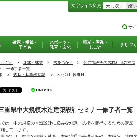
文字サイズ変更
元に戻す
縮小
サイ
健康・福祉・
スポーツ・
観光・産業・
犯
まちづく
子ども
教育・文化
しごと
・しごと
>
森林・林業
>
木をつかう
>
公共施設等の木材利用の推進
ミナー修了者一覧
部 >
森林・林業経営課
>
木材利用推進班
三重県中大規模木造建築設計セミナー修了者一覧
では、中大規模の木造設計に必要な知識・技術を習得するための講座「
実施しています。
講座では、県内の森林・林業、木材流通の基礎知識や、木構造、防耐火