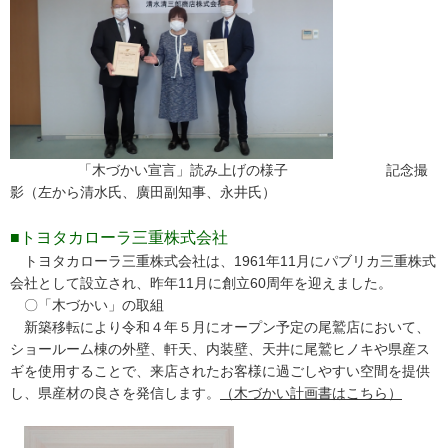
「木づかい宣言」読み上げの様子 記念撮
影（左から清水氏、廣田副知事、永井氏）
■トヨタカローラ三重株式会社
トヨタカローラ三重株式会社は、1961年11月にパブリカ三重株式
会社として設立され、昨年11月に創立60周年を迎えました。
〇「木づかい」の取組
新築移転により令和４年５月にオープン予定の尾鷲店において、
ショールーム棟の外壁、軒天、内装壁、天井に尾鷲ヒノキや県産ス
ギを使用することで、来店されたお客様に過ごしやすい空間を提供
し、県産材の良さを発信します。
（木づかい計画書はこちら）