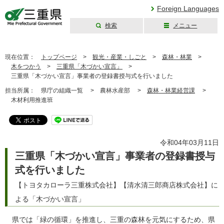
Foreign Languages
検索
メニュー
三重県公式ウェブ
サイト
現在位置：
トップページ
>
観光・産業・しごと
>
森林・林業
>
木をつかう
>
三重県「木づかい宣言」
>
三重県「木づかい宣言」事業者の登録書授与式を行いました
担当所属：
県庁の組織一覧 >
農林水産部 >
森林・林業経営課
>
木材利用推進班
令和04年03月11日
三重県「木づかい宣言」事業者の登録書授与
式を行いました
【トヨタカローラ三重株式会社】【清水清三郎商店株式会社】に
よる「木づかい宣言」
県では「緑の循環」を推進し、三重の森林を元気にするため、県