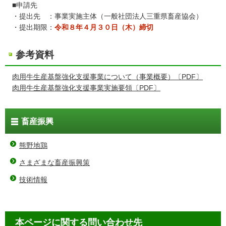
■
申請先
・提出先 ：事業実施主体（一般社団法人三重県畜産協会）
・提出期限：
令和８年４月３０日（木）締切
参考資料
肉用牛生産基盤強化支援事業について（事業概要）〔PDF〕
肉用牛生産基盤強化支援事業実施要領〔PDF〕
畜産振興
熊野地鶏
さまざまな畜産振興策
技術情報
本ページに関する問い合わせ先