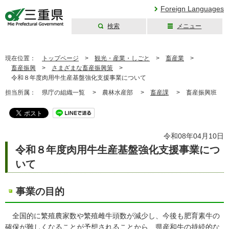
Foreign Languages
検索
メニュー
三重県公式ウェブ
サイト
現在位置：
トップページ
>
観光・産業・しごと
>
畜産業
>
畜産振興
>
さまざまな畜産振興策
>
令和８年度肉用牛生産基盤強化支援事業について
担当所属：
県庁の組織一覧 >
農林水産部 >
畜産課
>
畜産振興班
令和08年04月10日
令和８年度肉用牛生産基盤強化支援事業につ
いて
事業の目的
全国的に繁殖農家数や繁殖雌牛頭数が減少し、今後も肥育素牛の
確保が難しくなることが予想されることから、県産和牛の持続的な