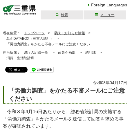
Foreign Languages
検索
メニュー
三重県公式ウェブ
サイト
現在位置：
トップページ
>
県政・お知らせ情報
>
みえDATABOX（三重の統計）
>
「労働力調査」をかたる不審メールにご注意ください
担当所属：
県庁の組織一覧 >
政策企画部
>
統計課
>
消費・生活統計班
令和08年04月17日
「労働力調査」をかたる不審メールにご注意
ください
令和８年4月16日あたりから、総務
省統計局の実施する
「労働力調査」をかたるメールを送信して回答を求める事
案が確認されています。