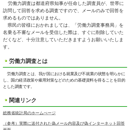
労働力調査は都道府県知事が任命した調査員が、世帯に
訪問して回答を求める調査ですので、メールのみで回答を
求めるものではありません。
県民の皆様におかれましては、
「労働力調査事務局
」を
名乗る不審
なメールを受信した際は、
すぐに削除していた
だくなど、
十分注意していただきますようお願いいたしま
す。
労働力調査とは
労働力
調査とは、我が国
における就業及び不就業の状態を明らかに
し、国の経済政策や雇用対策などのための基礎資料を得ることを目的
とした調査です
。
関連リンク
総務省統計局のホームぺージ
（参考）実際に送付された偽メール内容及び偽インターネット回答
画面