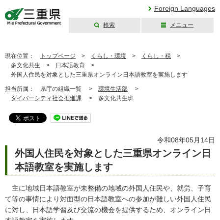
Foreign Languages
検索
メニュー
三重県公式ウェブ
サイト
現在位置：
トップページ
>
くらし・環境
>
くらし・税
>
多文化共生
>
日本語教育
>
外国人住民を対象とした三重県オンライン日本語教室を実施します
担当所属：
県庁の組織一覧 >
環境生活部
>
ダイバーシティ社会推進課
>
多文化共生班
令和08年05月14日
外国人住民を対象とした三重県オンライン日
本語教室を実施します
主に地域日本語教室が未整備の地域の外国人住民や、就労、子育
て等の事情により対面型の日本語教室への参加が難しい外国人住民
に対し、日本語学習及び交流の機会を提供するため、オンライン日