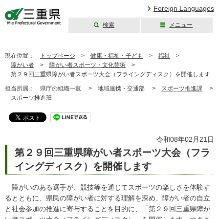
Foreign Languages
検索
メニュー
三重県公式ウェブ
サイト
現在位置：
トップページ
>
健康・福祉・子ども
>
福祉
>
障がい者
>
障がい者スポーツ・文化芸術
>
第２９回三重県障がい者スポーツ大会（フライングディスク）を開催します
担当所属：
県庁の組織一覧 >
地域連携・交通部 >
スポーツ推進課
>
スポーツ推進班
令和08年02月21日
第２９回三重県障がい者スポーツ大会（フラ
イングディスク）を開催します
障がいのある選手が、競技等を通じてスポーツの楽しさを体験す
るとともに、県民の障がい者に対する理解を深め、障がい者の自立
と社会参加の推進に寄与することを目的に、「第２９回三重県障が