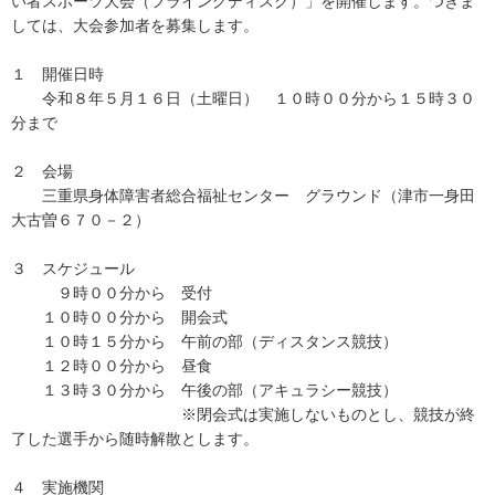
い者スポーツ大会（フライングディスク）」を開催します。つきま
しては、大会参加者を募集します。
１ 開催日時
令和８年５月１６日（土曜日） １０時００分から１５時３０
分まで
２ 会場
三重県身体障害者総合福祉センター グラウンド（津市一身田
大古曽６７０－２）
３ スケジュール
９時００分から 受付
１０時００分から 開会式
１０時１５分から 午前の部（ディスタンス競技）
１２時００分から 昼食
１３時３０分から 午後の部（アキュラシー競技）
※閉会式は実施しないものとし、競技が終
了した選手から随時解散とします。
４ 実施機関