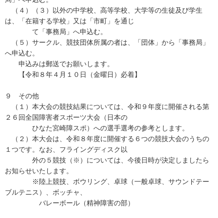
（４）（３）以外の中学校、高等学校、大学等の生徒及び学生
は、「在籍する学校」又は「市町」を通じ
て「事務局」へ申込む。
（５）サークル、競技団体所属の者は、「団体」から「事務局」
へ申込む。
申込みは郵送でお願いします。
【令和８年４月１０日（金曜日）必着】
９ その他
（１）本大会の競技結果については、令和９年度に開催される第
２６回全国障害者スポーツ大会（日本の
ひなた宮崎障スポ）への選手選考の参考とします。
（２）本大会は、令和８年度に開催する６つの競技大会のうちの
１つです。なお、フライングディスク以
外の５競技（※）については、今後日時が決定しましたら
お知らせいたします。
※陸上競技、ボウリング、卓球（一般卓球、サウンドテー
ブルテニス）、ボッチャ、
バレーボール（精神障害の部）