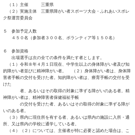
（１）主催 三重県
（２）実施主体 三重県障がい者スポーツ大会・ふれあいスポレ
ク祭運営委員会
５ 参加予定人数
４５０名（参加者３００名、ボランティア等１５０名）
６ 参加資格
出場選手は次の全ての条件を満たす者とします。
（１）令和８年４月１日現在、中学生以上の身体障がい者及び知
的障がい者並びに精神障がい者。 （２）身体障がい者は、身体障
害者手帳の交付を受けた者。知的障がい者は、療育手帳の交付を受
けた
者、あるいはその取得の対象に準ずる障がいのある者。精
神障がい者は、精神障害者保健福祉手帳
の交付を受けた者、あるいはその取得の対象に準ずる障が
いのある者。
（３）県内に現住所を有する者、あるいは県内の施設に入所・通
所、又は県内の学校に通学している者。
（４）（２）については、主催者が特に必要と認めた場合は、こ