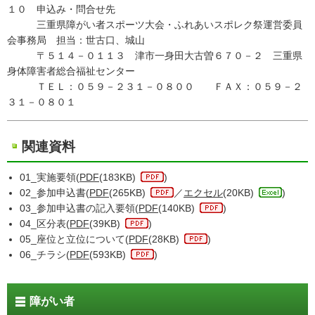
１０ 申込み・問合せ先
三重県障がい者スポーツ大会・ふれあいスポレク祭運営委員
会事務局 担当：世古口、城山
〒５１４－０１１３ 津市一身田大古曽６７０－２ 三重県
身体障害者総合福祉センター
ＴＥＬ：０５９－２３１－０８００ ＦＡＸ：０５９－２
３１－０８０１
関連資料
01_実施要領(
PDF
(183KB)
)
02_参加申込書(
PDF
(265KB)
／
エクセル
(20KB)
)
03_参加申込書の記入要領(
PDF
(140KB)
)
04_区分表(
PDF
(39KB)
)
05_座位と立位について(
PDF
(28KB)
)
06_チラシ(
PDF
(593KB)
)
障がい者