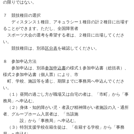
の限りではない。
７ 競技種目の選択
ディスタンス１種目、アキュラシー１種目の計２種目に出場す
ることができます。ただし、全国障害者
スポーツ大会の選考を希望する者は、２種目に出場してくださ
い。
競技種目は、別添
区分表
を確認してください。
８ 参加申込方法
参加申込は、別添
参加申込書
の様式１参加申込書（総括表）、
様式２参加申込書（個人票）により、市
町、学校、施設等を通じ、期限までに事務局へ申込んでくださ
い。
（１）昼間の過ごし方が職場又は自宅の者は、「市町」から「事
務局」へ申込む。
（２）身体・知的障がい児・者及び精神障がい者施設の入・通所
者、グループホーム入居者は、「当該施
設」から「事務局」へ申込む。
（３）特別支援学校在籍生徒は、「在籍する学校」から「事務
局」へ申込む。