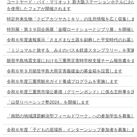
コートヤード・バイ・マリオット 新大阪ステーションホテルにおい
を使用したフェアが開催されます
特定外来生物「クビアカツヤカミキリ」の生息情報を広く収集しま
特別展・第３９回企画展「金曜ロードショーとジブリ展」を開催し
令和６年度速報展示「さまざまな土器を副葬した平安時代のお墓）
「ミジュマルと旅する みえのバス＆鉄道スタンプラリー」を実施
能登半島地震支援における三重県災害時学校支援チーム報告書をま
令和６年９月能登半島大雨災害義援金の募金箱を設置します
令和６年度三重県観光ガイド養成プログラムを実施します
令和６年度三重県市場公募債（グリーンボンド）に係る主幹事を決
「山登りベーシック塾2024」を開催します
「南部の地域課題解決型フィールドワーク」への参加学生を募集し
令和６年度「子どもの居場所」インターンシップ参加者を募集しま