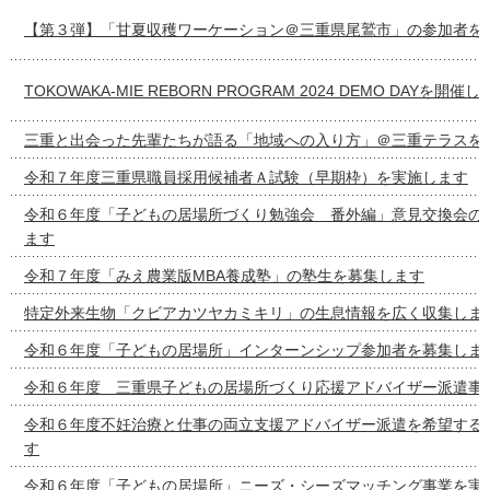
【第３弾】「甘夏収穫ワーケーション＠三重県尾鷲市」の参加者を
TOKOWAKA-MIE REBORN PROGRAM 2024 DEMO DAYを開催
三重と出会った先輩たちが語る「地域への入り方」＠三重テラスを
令和７年度三重県職員採用候補者Ａ試験（早期枠）を実施します
令和６年度「子どもの居場所づくり勉強会 番外編」意見交換会の
ます
令和７年度「みえ農業版MBA養成塾」の塾生を募集します
特定外来生物「クビアカツヤカミキリ」の生息情報を広く収集しま
令和６年度「子どもの居場所」インターンシップ参加者を募集しま
令和６年度 三重県子どもの居場所づくり応援アドバイザー派遣事
令和６年度不妊治療と仕事の両立支援アドバイザー派遣を希望する
す
令和６年度「子どもの居場所」ニーズ・シーズマッチング事業を実