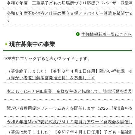
令和６年度 三重県子どもの居場所づくり応援アドバイザー派遣事
令和６年度不妊治療と仕事の両立支援アドバイザー派遣を希望する
す
実施情報新着一覧はこちら
現在募集中の事業
※左右にフリックすると表がスライドします。
（募集終了しました）【令和８年４月１日任用】障がい福祉課 会
（障がい者差別解消啓発推進員）を募集します
本よもうねっとMIE事業 多様な主体と協働して、読書活動を普及
障がい者雇用促進フォーラムみえを開催します（2/26：講演資料を
令和６年度MieVP表彰式及びＭＩＥ職員力アワード発表会を開催し
（募集は終了しました）【令和７年４月１日任用】子ども・福祉部