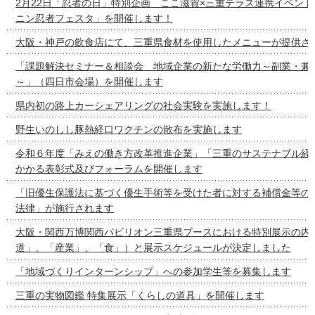
2月22日「忍者の日」特別企画 ここ滋賀×三重テラス連携イベン
ニン忍者フェスタ」を開催します！
大阪・神戸の飲食店にて、三重県食材を使用したメニューが提供さ
「課題解決セミナー＆相談会 地域企業の新たな労働力～副業・兼
～」（四日市会場）を開催します
県内初の路上カーシェアリングの社会実験を実施します！
野生いのしし豚熱経口ワクチンの散布を実施します
令和６年度「みえの働き方改革推進企業」「三重のサステナブル経
かかる表彰式及びフォーラムを開催します
「旧優生保護法に基づく優生手術等を受けた者に対する補償金等の
法律」が施行されます
大阪・関西万博関西パビリオン三重県ブースにおける特別展示の内容
道」、「産業」、「食」）と展示スケジュールが決定しました
「地域づくりインターンシップ」への参加学生等を募集します
三重の実物図鑑 特集展示「くらしの道具」を開催します