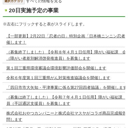
すべての情報を見る
選択カテゴリ
20日実施予定の事業
※左右にフリックすると表がスライドします。
【一部更新】2月22日「忍者の日」特別企画「日本橋ニンニン忍者
催します！
（募集終了しました）【令和８年４月１日任用】障がい福祉課 会
（障がい者差別解消啓発推進員）を募集します
第１回三重県環境審議会環境影響評価部会を開催します
令和６年度第１回三重県がん対策推進協議会を開催します
「四日市市大矢知・平津事案に係る第27回四者協議」を開催します
（募集は終了しました）【令和７年４月１日任用】障がい福祉課 
員（手話通訳支援員）を募集します
株式会社おやつカンパニーと株式会社マスヤがコラボ商品完成報告
問します