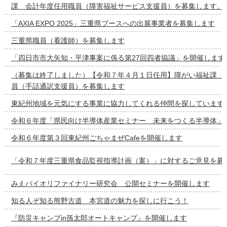
課 会計年度任用職員（障害福祉サービス支援員）を募集します。
「AXIA EXPO 2025」三重県ブースへの出展事業者を募集します
三重県職員（看護師）を募集します
「四日市市大矢知・平津事案に係る第27回四者協議」を開催します
（募集は終了しました）【令和７年４月１日任用】障がい福祉課 
員（手話通訳支援員）を募集します
東紀州地域を元気にする事業に協力してくれる仲間を探しています
令和６年度「県民向け半導体産業セミナー 未来をつくる半導体」
令和６年度第３回東紀州ごちゃまぜCafeを開催します
「令和７年度三重県食品監視指導計画（案）」に対するご意見を募
みえバイオリファイナリー研究会 公開セミナーを開催します
知る人ぞ知る熊野古道 本宮道の魅力を探しに行こう！
『防災キャンプin孫太郎オートキャンプ』を開催します