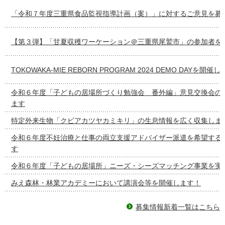
「令和７年度三重県食品監視指導計画（案）」に対するご意見を募
【第３弾】「甘夏収穫ワーケーション＠三重県尾鷲市」の参加者を
TOKOWAKA-MIE REBORN PROGRAM 2024 DEMO DAYを開催
令和６年度「子どもの居場所づくり勉強会 番外編」意見交換会の
ます
特定外来生物「クビアカツヤカミキリ」の生息情報を広く収集しま
令和６年度不妊治療と仕事の両立支援アドバイザー派遣を希望する
す
令和６年度「子どもの居場所」ニーズ・シーズマッチング事業を実
みえ森林・林業アカデミーにおいて講演会等を開催します！
募集情報新着一覧はこちら