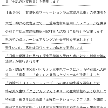
員（手話通訳支援員）を募集します
【第３弾】「甘夏収穫ワーケーション＠三重県尾鷲市」の参加者を
大阪・神戸の飲食店にて、三重県食材を使用したメニューが提供さ
令和７年度三重県職員採用候補者Ａ試験（早期枠）を実施します
県内初の路上カーシェアリングの社会実験を実施します！
野生いのしし豚熱経口ワクチンの散布を実施します
「旧優生保護法に基づく優生手術等を受けた者に対する補償金等の
法律」が施行されます
大阪・関西万博関西パビリオン三重県ブースにおける特別展示の内容
道」、「産業」、「食」）と展示スケジュールが決定しました
「地域づくりインターンシップ」への参加学生等を募集します
特定外来生物「クビアカツヤカミキリ」の生息情報を広く収集しま
特別展・第３９回企画展「金曜ロードショーとジブリ展」を開催し
能登半島地震支援における三重県災害時学校支援チーム報告書をま