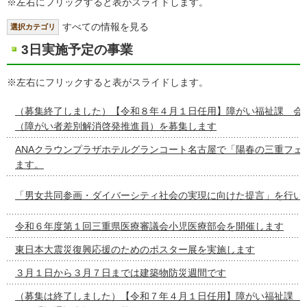
※左右にフリックすると表がスライドします。
すべての情報を見る
選択カテゴリ
3日実施予定の事業
※左右にフリックすると表がスライドします。
（募集終了しました）【令和８年４月１日任用】障がい福祉課 会
（障がい者差別解消啓発推進員）を募集します
ANAクラウンプラザホテルグランコート名古屋で「陽春の三重フェ
ます。
「男女共同参画・ダイバーシティ社会の実現に向けた提言」を行い
令和６年度第１回三重県医療審議会小児医療部会を開催します
東日本大震災復興応援のためのポスター展を実施します
３月１日から３月７日までは建築物防災週間です
（募集は終了しました）【令和７年４月１日任用】障がい福祉課 