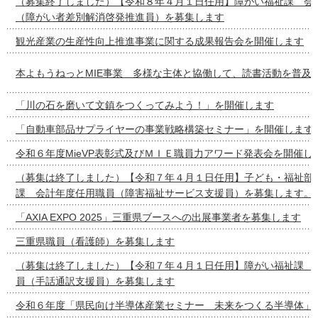
（募集終了しました）【令和８年４月１日任用】障がい福祉課 会
（障がい者差別解消啓発推進員）を募集します
観光産業の生産性向上推進事業に関する成果報告会を開催します
本よもうねっとMIE事業 多様な主体と協働して、読書活動を普及
「川の石を磨いて文鎮をつくってみよう！」を開催します
「自動車部品サプライヤーの事業戦略構築セミナー」を開催します
令和６年度MieVP表彰式及びＭＩＥ職員力アワード発表会を開催し
（募集は終了しました）【令和７年４月１日任用】子ども・福祉部
課 会計年度任用職員（障害福祉サービス支援員）を募集します。
「AXIA EXPO 2025」三重県ブースへの出展事業者を募集します
三重県職員（看護師）を募集します
（募集は終了しました）【令和７年４月１日任用】障がい福祉課 
員（手話通訳支援員）を募集します
令和６年度「県民向け半導体産業セミナー 未来をつくる半導体」