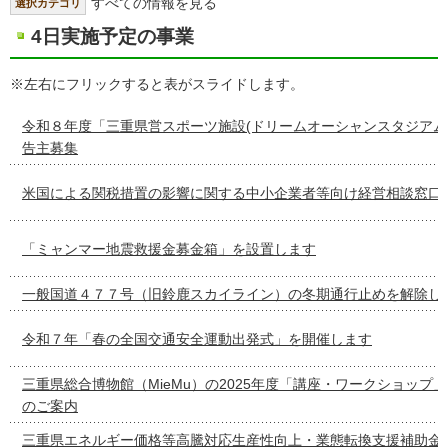
すべての情報を見る
選択カテゴリ
4日実施予定の事業
※左右にフリックすると表がスライドします。
令和８年度「三重県営スポーツ施設(ドリームオーシャンスタジアム
告主募集
米国による関税措置の影響に関する中小企業者等向け経営相談窓口
「ミャンマー地震救援金募金箱」を設置します
⼀般国道４７７号（旧鈴⿅スカイライン）の冬期通⾏⽌めを解除し
令和７年「春の全国交通安全運動出発式」を開催します
三重県総合博物館（MieMu）の2025年度「講座・ワークショップ
のご案内
三重県エネルギー価格等高騰対応生産性向上・業態転換支援補助金