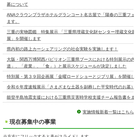
募について
ANAクラウンプラザホテルグランコート名古屋で「陽春の三重フェ
ます。
三重の実物図鑑 特集展示 「三重県埋蔵文化財センター埋蔵文化財
展」を開催します
県内初の路上カーシェアリングの社会実験を実施します！
大阪・関西万博関西パビリオン三重県ブースにおける特別展示の内容
道」、「産業」、「食」）と展示スケジュールが決定しました
特別展・第３９回企画展「金曜ロードショーとジブリ展」を開催し
令和６年度速報展示「さまざまな土器を副葬した平安時代のお墓）
能登半島地震支援における三重県災害時学校支援チーム報告書をま
実施情報新着一覧はこちら
現在募集中の事業
※左右にフリックすると表がスライドします。