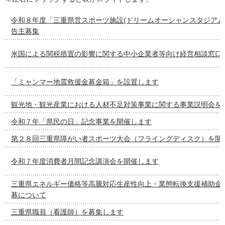
令和８年度「三重県営スポーツ施設(ドリームオーシャンスタジアム
告主募集
米国による関税措置の影響に関する中小企業者等向け経営相談窓口
「ミャンマー地震救援金募金箱」を設置します
観光地・観光産業における人材不足対策事業に関する事業説明会を
令和７年「県民の日」記念事業を開催します
第２８回三重県障がい者スポーツ大会（フライングディスク）を開
令和７年度消費者月間記念講演会を開催します
三重県エネルギー価格等高騰対応生産性向上・業態転換支援補助金
募について
三重県職員（看護師）を募集します