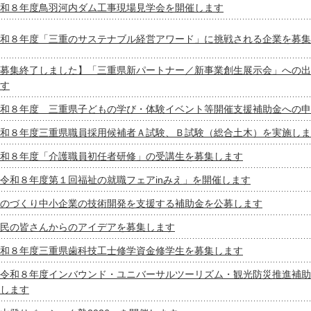
和８年度鳥羽河内ダム工事現場見学会を開催します
和８年度「三重のサステナブル経営アワード」に挑戦される企業を募集
募集終了しました】「三重県新パートナー／新事業創生展示会」への出
す
和８年度 三重県子どもの学び・体験イベント等開催支援補助金への申
和８年度三重県職員採用候補者Ａ試験、Ｂ試験（総合土木）を実施しま
和８年度「介護職員初任者研修」の受講生を募集します
令和８年度第１回福祉の就職フェアinみえ」を開催します
のづくり中小企業の技術開発を支援する補助金を公募します
民の皆さんからのアイデアを募集します
和８年度三重県歯科技工士修学資金修学生を募集します
令和８年度インバウンド・ユニバーサルツーリズム・観光防災推進補助
します