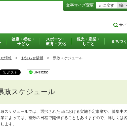
文字サイズ変更
元に戻す
縮小
サイ
健康・福祉・
スポーツ・
観光・産業・
犯
まちづく
子ども
教育・文化
しごと
らせ情報
>
お知らせ情報
>
県政スケジュール
県政スケジュール
政スケジュールでは、選択された日における実施予定事業や、募集中の
業によっては、複数の日程で開催することもありますので、詳しくは各
たします。