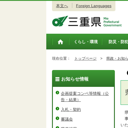
本文へ
Foreign Languages
三重県公式ウェブサイト
くらし・環境
防災・防
トップペ
ージ
現在位置：
トップページ
>
県政・お知
お知らせ情報
企画提案コンペ等情報（公
告・結果）
入札・契約
県
事
審議会
い