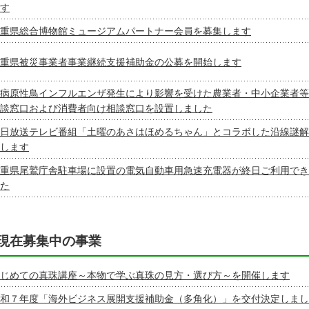
す
重県総合博物館ミュージアムパートナー会員を募集します
重県被災事業者事業継続支援補助金の公募を開始します
病原性鳥インフルエンザ発生により影響を受けた農業者・中小企業者等
談窓口および消費者向け相談窓口を設置しました
日放送テレビ番組「土曜のあさはほめるちゃん」とコラボした沿線謎解
します
重県尾鷲庁舎駐車場に設置の電気自動車用急速充電器が終日ご利用でき
た
現在募集中の事業
じめての真珠講座～本物で学ぶ真珠の見方・選び方～を開催します
和７年度「海外ビジネス展開支援補助金（多角化）」を交付決定しまし