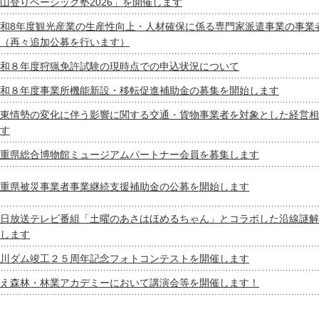
山登りベーシック塾2026」を開催します
和8年度観光産業の生産性向上・人材確保に係る専門家派遣事業の事業
（再々追加公募を行います）
和８年度狩猟免許試験の現時点での申込状況について
和８年度事業所機能新設・移転促進補助金の募集を開始します
東情勢の変化に伴う影響に関する交通・貨物事業者を対象とした経営相
す
重県総合博物館ミュージアムパートナー会員を募集します
重県被災事業者事業継続支援補助金の公募を開始します
日放送テレビ番組「土曜のあさはほめるちゃん」とコラボした沿線謎解
します
川ダム竣工２５周年記念フォトコンテストを開催します
え森林・林業アカデミーにおいて講演会等を開催します！