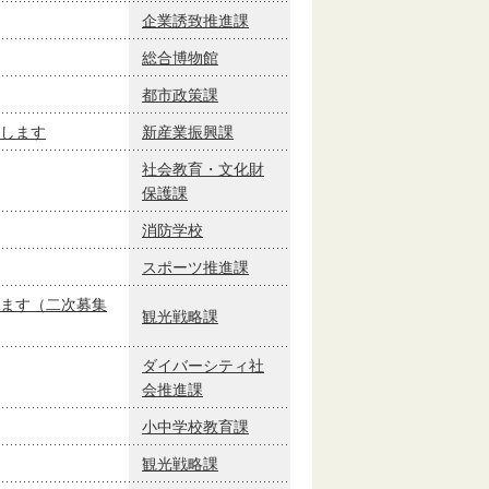
企業誘致推進課
総合博物館
都市政策課
します
新産業振興課
社会教育・文化財
保護課
消防学校
スポーツ推進課
ます（二次募集
観光戦略課
ダイバーシティ社
会推進課
小中学校教育課
観光戦略課