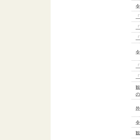
令
「
「
「
令
「
「
観
の
外
令
観