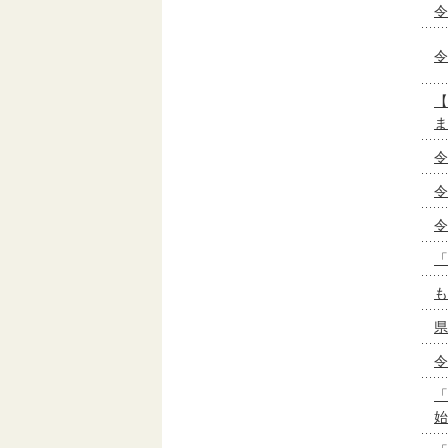
令
令
【
ま
令
令
令
「
も
県
令
「
始