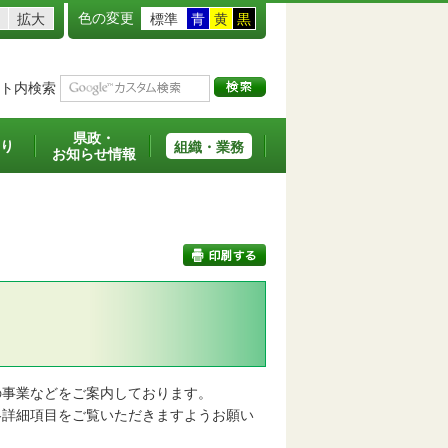
色の変更
拡大
標準
青
黄
黒
ト内検索
県政・
り
組織・業務
お知らせ情報
印刷する
事業などをご案内しております。
詳細項目をご覧いただきますようお願い