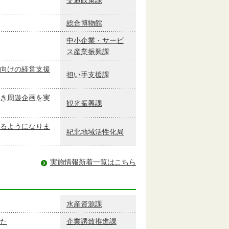
総合博物館
中小企業・サービ
ス産業振興課
向けの経営支援
担い手支援課
き周遊企画を実
観光振興課
るようになりま
紀北地域活性化局
実施情報新着一覧はこちら
水産資源課
た
企業誘致推進課