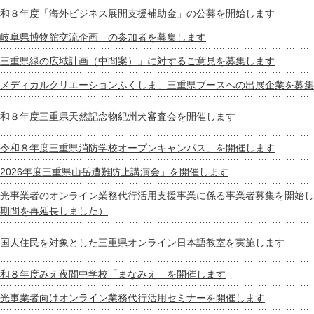
和８年度「海外ビジネス展開支援補助金」の公募を開始します
岐阜県博物館交流企画」の参加者を募集します
三重県緑の広域計画（中間案）」に対するご意見を募集します
メディカルクリエーションふくしま」三重県ブースへの出展企業を募集
和８年度三重県天然記念物紀州犬審査会を開催します
令和８年度三重県消防学校オープンキャンパス」を開催します
2026年度三重県山岳遭難防止講演会」を開催します
光事業者のオンライン業務代行活用支援事業に係る事業者募集を開始し
期間を再延長しました）
国人住民を対象とした三重県オンライン日本語教室を実施します
和８年度みえ夜間中学校「まなみえ」を開催します
光事業者向けオンライン業務代行活用セミナーを開催します