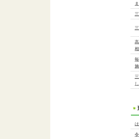
ま
三
三
高
相
毎
施
三
し
は
令