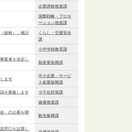
企業誘致推進課
国際戦略・プロモ
ーション推進課
（仮称）」検討
くらし・交通安全
課
小中学校教育課
事業者を決定し
新産業振興課
中小企業・サービ
します
ス産業振興課
請を募集します
少子化対策課
健康推進課
金」の公募を開
観光振興課
談窓口を設置し
交通政策課