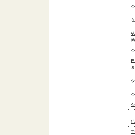
令
在
第
懇
令
自
ま
令
令
令
「
始
中