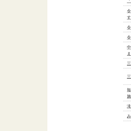
「
令
す
令
令
中
ま
三
三
毎
施
滝
み