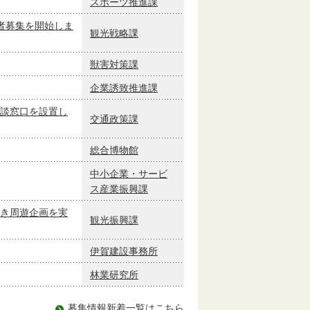
スポーツ推進課
者募集を開始しま
観光戦略課
獣害対策課
企業誘致推進課
談窓口を設置し
交通政策課
総合博物館
中小企業・サービ
ス産業振興課
き周遊企画を実
観光振興課
伊賀建設事務所
林業研究所
募集情報新着一覧はこちら