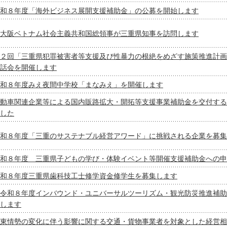
和８年度「海外ビジネス展開支援補助金」の公募を開始します
大阪ベトナム社会主義共和国総領事が三重県知事を訪問します
２回「三重県犯罪被害者等支援及び性暴力の根絶をめざす施策推進計画
話会を開催します
和８年度みえ夜間中学校「まなみえ」を開催します
動車関連企業等による国内販路拡大・開拓等支援事業補助金を交付する
した
和８年度「三重のサステナブル経営アワード」に挑戦される企業を募集
和８年度 三重県子どもの学び・体験イベント等開催支援補助金への申
和８年度三重県歯科技工士修学資金修学生を募集します
令和８年度インバウンド・ユニバーサルツーリズム・観光防災推進補助
します
東情勢の変化に伴う影響に関する交通・貨物事業者を対象とした経営相