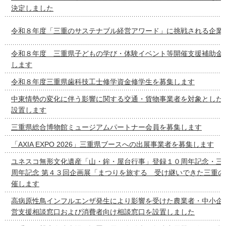
決定しました
令和８年度「三重のサステナブル経営アワード」に挑戦される企業
令和８年度 三重県子どもの学び・体験イベント等開催支援補助金
します
令和８年度三重県歯科技工士修学資金修学生を募集します
中東情勢の変化に伴う影響に関する交通・貨物事業者を対象とした
設置します
三重県総合博物館ミュージアムパートナー会員を募集します
「AXIA EXPO 2026」三重県ブースへの出展事業者を募集します
ユネスコ無形文化遺産「山・鉾・屋台行事」登録１０周年記念・三
周年記念 第４３回企画展「まつりを旅する 受け継いできた三重の
催します
高病原性鳥インフルエンザ発生により影響を受けた農業者・中小企
営支援相談窓口および消費者向け相談窓口を設置しました