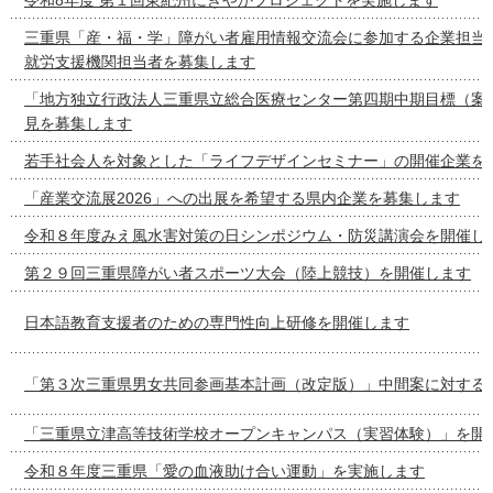
三重県「産・福・学」障がい者雇用情報交流会に参加する企業担当
就労支援機関担当者を募集します
「地方独立行政法人三重県立総合医療センター第四期中期目標（案
見を募集します
若手社会人を対象とした「ライフデザインセミナー」の開催企業を
「産業交流展2026」への出展を希望する県内企業を募集します
令和８年度みえ風水害対策の日シンポジウム・防災講演会を開催し
第２９回三重県障がい者スポーツ大会（陸上競技）を開催します
日本語教育支援者のための専門性向上研修を開催します
「第３次三重県男女共同参画基本計画（改定版）」中間案に対する
「三重県立津高等技術学校オープンキャンパス（実習体験）」を開
令和８年度三重県「愛の血液助け合い運動」を実施します