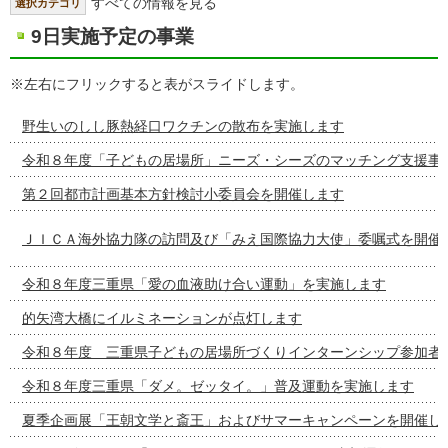
すべての情報を見る
選択カテゴリ
9日実施予定の事業
※左右にフリックすると表がスライドします。
野生いのしし豚熱経口ワクチンの散布を実施します
令和８年度「子どもの居場所」ニーズ・シーズのマッチング支援事
第２回都市計画基本方針検討小委員会を開催します
ＪＩＣＡ海外協力隊の訪問及び「みえ国際協力大使」委嘱式を開催
令和８年度三重県「愛の血液助け合い運動」を実施します
的矢湾大橋にイルミネーションが点灯します
令和８年度 三重県子どもの居場所づくりインターンシップ参加者
令和８年度三重県「ダメ。ゼッタイ。」普及運動を実施します
夏季企画展「王朝文学と斎王」およびサマーキャンペーンを開催し