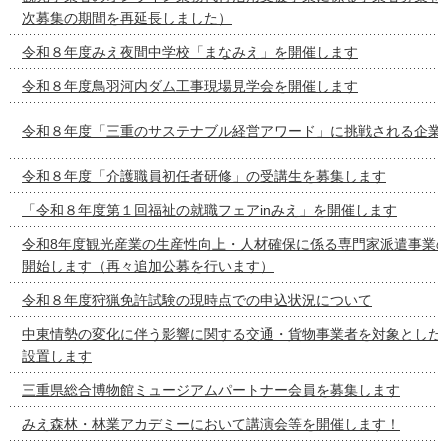
次募集の期間を再延長しました）
令和８年度みえ夜間中学校「まなみえ」を開催します
令和８年度鳥羽河内ダム工事現場見学会を開催します
令和８年度「三重のサステナブル経営アワード」に挑戦される企業
令和８年度「介護職員初任者研修」の受講生を募集します
「令和８年度第１回福祉の就職フェアinみえ」を開催します
令和8年度観光産業の生産性向上・人材確保に係る専門家派遣事業
開始します（再々追加公募を行います）
令和８年度狩猟免許試験の現時点での申込状況について
中東情勢の変化に伴う影響に関する交通・貨物事業者を対象とした
設置します
三重県総合博物館ミュージアムパートナー会員を募集します
みえ森林・林業アカデミーにおいて講演会等を開催します！