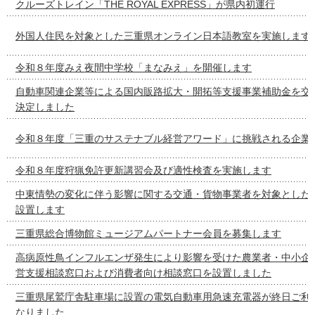
クルーズトレイン「THE ROYAL EXPRESS」が県内初運行
外国人住民を対象とした三重県オンライン日本語教室を実施します
令和８年度みえ夜間中学校「まなみえ」を開催します
自動車関連企業等による国内販路拡大・開拓等支援事業補助金を交
決定しました
令和８年度「三重のサステナブル経営アワード」に挑戦される企業
令和８年度狩猟免許更新講習会及び適性検査を実施します
中東情勢の変化に伴う影響に関する交通・貨物事業者を対象とした
設置します
三重県総合博物館ミュージアムパートナー会員を募集します
高病原性鳥インフルエンザ発生により影響を受けた農業者・中小企
営支援相談窓口および消費者向け相談窓口を設置しました
三重県尾鷲庁舎駐車場に設置の電気自動車用急速充電器が終日ご利
なりました