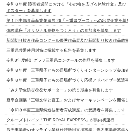
令和８年度 障害者週間における「心の輪を広げる体験作文」及び「
ポスター」を募集します
第１回中部食品産業創造展’26「三重県ブース」への出展企業を募
体験講座「オリジナル巻物をつくろう」の参加者を募集します
新聞切り抜き作品コンクール優秀作品展及び新聞切り抜き作品教室
三重県共通使用封筒に掲載する広告を募集します
令和8年度統計グラフ三重県コンクールの作品を募集します
令和８年度 三重県子どもの居場所づくりインターンシップ参加者
令和８年度 三重県子どもの居場所づくり応援アドバイザー派遣事
「みえ学生防災啓発サポーター」の第５期生を募集します
夏季企画展「王朝文学と斎王」およびサマーキャンペーンを開催し
「令和８年度三重県鋳造技術者育成講座」の受講者を募集します
クルーズトレイン「THE ROYAL EXPRESS」が県内初運行
観光事業者のオンライン業務代行活用支援事業に係る事業者募集を