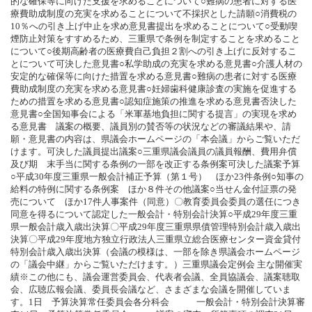
的な確保等に向けた支援を求めることについて○難病の患者に対する医
療費助成制度の充実を求めることについて不採択とした請願○消費税の
10％への引き上げ中止を求め意見書提出を求めることについて○受動喫
煙防止対策をすすめるため、三重県で条例を制定することを求めること
について○後期高齢者の医療費自己負担２割への引き上げに反対するこ
とについて可決した意見書○私学助成の充実を求める意見書○介護人材の
安定的な確保等に向けた措置を求める意見書○難病の患者に対する医療
費助成制度の充実を求める意見書○妊婦歯科健康診査の実施を促進する
ための措置を求める意見書○認知症施策の推進を求める意見書否決した
意見書○全国知事会による「米軍基地負担に関する提言」の実現を求め
る意見書 議案の概要、議員別の賛否等の状況などの審議結果や、請
願・意見書の内容は、県議会ホームページの「本会議」からご覧いただ
けます。可決した議員提出議案○三重県議会議員の議員報酬、費用弁償
及び期 末手当に関する条例の一部を改正する条例案可決した議案予算
○平成30年度三重県一般会計補正予算（第１号） ほか23件条例○知事の
給料の特例に関する条例案 ほか８件その他議案○当せん金付証票の発
売について ほか17件人事案件（同意）〇教育委員会委員の選任につき
同意を得るについて認定した一般会計・特別会計決算○平成29年度三重
県一般会計歳入歳出決算〇平成29年度三重県県債管理特別会計歳入歳出
決算〇平成29年度地方独立行政法人三重県立総合医療センター資金貸付
特別会計歳入歳出決算（会議の模様は、一部を除き県議会ホームページ
の「議会中継」からご覧いただけます。）三重県議会定例会 主な開催実
績※この他にも、議会運営委員会、代表者会議、全員協議会、議案聴取
会、広聴広報会議、委員長会議など、さまざまな会議を開催していま
す。1日 予算決算常任委員会各分科会 一般会計・特別会計決算審