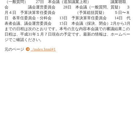
（一般質問） 27日 本会議（追加議案上程） 議案聴取
会 議会運営委員会 28日 本会議（一般質問、質疑） ３
月４日 予算決算常任委員会 （予算総括質疑） ５日〜８
日 各常任委員会・分科会 13日 予算決算常任委員会 14日 代
表者会議、議会運営委員会 15日 本会議（採決、閉会）2月から3月
までの日程は次のとおりです。本号の主な内容本会議での審議結果この
日程は、平成31年１月７日現在の予定です。最新の情報は、ホームペー
ジでご確認ください。
元のページ
../index.html#1