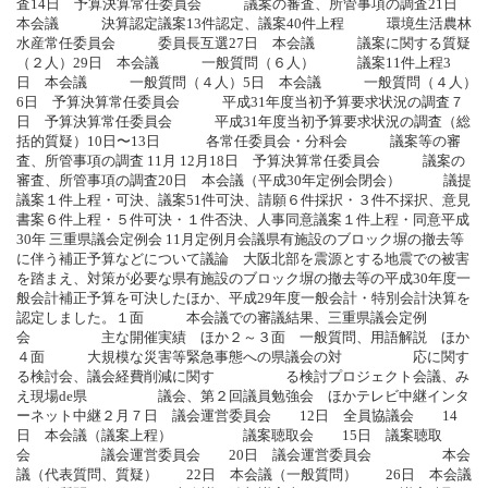
査14日 予算決算常任委員会 議案の審査、所管事項の調査21日
本会議 決算認定議案13件認定、議案40件上程 環境生活農林
水産常任委員会 委員長互選27日 本会議 議案に関する質疑
（２人）29日 本会議 一般質問（６人） 議案11件上程3
日 本会議 一般質問（４人）5日 本会議 一般質問（４人）
6日 予算決算常任委員会 平成31年度当初予算要求状況の調査７
日 予算決算常任委員会 平成31年度当初予算要求状況の調査（総
括的質疑）10日〜13日 各常任委員会・分科会 議案等の審
査、所管事項の調査 11月 12月18日 予算決算常任委員会 議案の
審査、所管事項の調査20日 本会議（平成30年定例会閉会） 議提
議案１件上程・可決、議案51件可決、請願６件採択・３件不採択、意見
書案６件上程・５件可決・１件否決、人事同意議案１件上程・同意平成
30年 三重県議会定例会 11月定例月会議県有施設のブロック塀の撤去等
に伴う補正予算などについて議論 大阪北部を震源とする地震での被害
を踏まえ、対策が必要な県有施設のブロック塀の撤去等の平成30年度一
般会計補正予算を可決したほか、平成29年度一般会計・特別会計決算を
認定しました。１面 本会議での審議結果、三重県議会定例
会 主な開催実績 ほか２～３面 一般質問、用語解説 ほか
４面 大規模な災害等緊急事態への県議会の対 応に関す
る検討会、議会経費削減に関す る検討プロジェクト会議、み
え現場de県 議会、第２回議員勉強会 ほかテレビ中継インタ
ーネット中継２月７日 議会運営委員会 12日 全員協議会 14
日 本会議（議案上程） 議案聴取会 15日 議案聴取
会 議会運営委員会 20日 議会運営委員会 本会
議（代表質問、質疑） 22日 本会議（一般質問） 26日 本会議