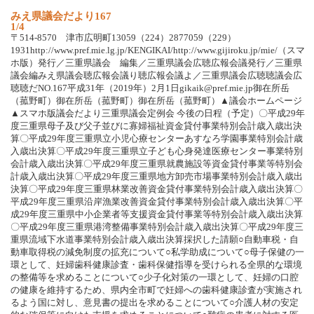
みえ県議会だより167
1/4
〒514-8570 津市広明町13059（224）2877059（229）
1931http://www.pref.mie.lg.jp/KENGIKAI/http://www.gijiroku.jp/mie/（スマ
ホ版）発行／三重県議会 編集／三重県議会広聴広報会議発行／三重県
議会編みえ県議会聴広報会議り聴広報会議よ／三重県議会広聴聴議会広
聴聴だNO.167平成31年（2019年）2月1日gikaik@pref.mie.jp御在所岳
（菰野町）御在所岳（菰野町）御在所岳（菰野町）▲議会ホームページ
▲スマホ版議会だより三重県議会定例会 今後の日程（予定）〇平成29年
度三重県母子及び父子並びに寡婦福祉資金貸付事業特別会計歳入歳出決
算〇平成29年度三重県立小児心療センターあすなろ学園事業特別会計歳
入歳出決算〇平成29年度三重県立子ども心身発達医療センター事業特別
会計歳入歳出決算〇平成29年度三重県就農施設等資金貸付事業等特別会
計歳入歳出決算〇平成29年度三重県地方卸売市場事業特別会計歳入歳出
決算〇平成29年度三重県林業改善資金貸付事業特別会計歳入歳出決算〇
平成29年度三重県沿岸漁業改善資金貸付事業特別会計歳入歳出決算〇平
成29年度三重県中小企業者等支援資金貸付事業等特別会計歳入歳出決算
〇平成29年度三重県港湾整備事業特別会計歳入歳出決算〇平成29年度三
重県流域下水道事業特別会計歳入歳出決算採択した請願○自動車税・自
動車取得税の減免制度の拡充について○私学助成について○母子保健の一
環として、妊婦歯科健康診査・歯科保健指導を受けられる全県的な環境
の整備等を求めることについて○少子化対策の一環として、妊婦の口腔
の健康を維持するため、県内全市町で妊婦への歯科健康診査が実施され
るよう国に対し、意見書の提出を求めることについて○介護人材の安定