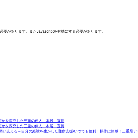
る必要があります。またJavascriptを有効にする必要があります。
何かを探究した三重の偉人 本居 宣長
何かを探究した三重の偉人 本居 宣長
り添い支える～自分の経験を生かした難病支援/いつでも便利！操作は簡単！三重県