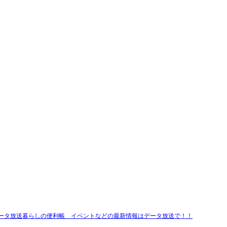
データ放送暮らしの便利帳 イベントなどの最新情報はデータ放送で！！