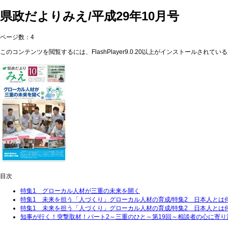
県政だよりみえ/平成29年10月号
ページ数：4
このコンテンツを閲覧するには、FlashPlayer9.0.20以上がインストールされてい
目次
特集1 グローカル人材が三重の未来を開く
特集1 未来を担う「人づくり」グローカル人材の育成/特集2 日本人とは
特集1 未来を担う「人づくり」グローカル人材の育成/特集2 日本人とは
知事が行く！突撃取材！パート2～三重のひと～第19回～相談者の心に寄