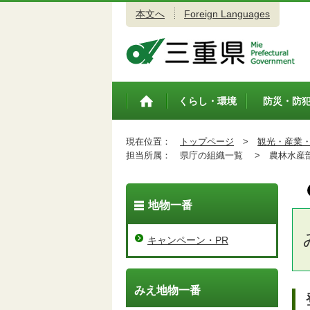
本文へ
Foreign Languages
三重県公式ウェブサイト
くらし・環境
防災・防
トップペ
ージ
現在位置：
トップページ
>
観光・産業
担当所属：
県庁の組織一覧 >
農林水産
地物一番
キャンペーン・PR
みえ地物一番