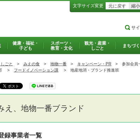
文字サイズ変更
元に戻す
縮小
サイ
健康・福祉・
スポーツ・
観光・産業・
犯
まちづく
子ども
教育・文化
しごと
・しごと
>
みえの食
>
地物一番
>
キャンペーン・PR
>
参加会員
部 >
フードイノベーション課
>
地産地消・ブランド推進班
みえ、地物一番ブランド
登録事業者一覧