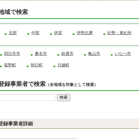
地域で検索
北部
中部
伊賀
伊勢志摩
紀勢・東紀州
四日市市
桑名市
鈴鹿市
亀山市
いなべ市
菰野町
朝日町
川越町
登録事業者で検索
（全地域を対象として検索）
登録事業者詳細