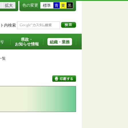
色の変更
拡大
標準
青
黄
黒
ト内検索
県政・
り
組織・業務
お知らせ情報
一覧
印刷する