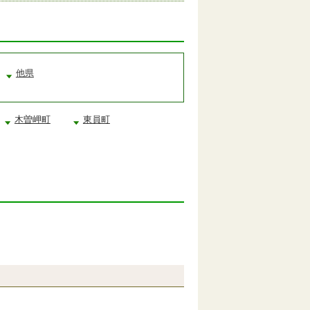
他県
木曽岬町
東員町