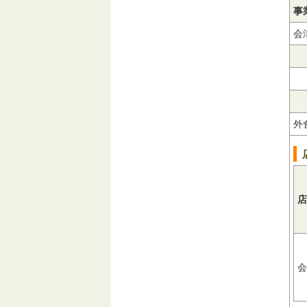
事
会
外
店
会