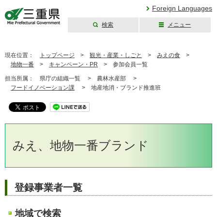
Foreign Languages
検索
メニュー
三重県公式ウェブ
サイト
現在位置：
トップページ
>
観光・産業・しごと
>
みえの食
>
地物一番
>
キャンペーン・PR
>
参加会員一覧
担当所属：
県庁の組織一覧 >
農林水産部 >
フードイノベーション課
>
地産地消・ブランド推進班
みえ、地物一番ブランド
登録事業者一覧
地域で検索