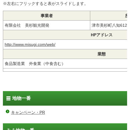
※左右にフリックすると表がスライドします。
事業者
所
有限会社 美杉観光開発
津市美杉町八知612
HPアドレス
http://www.misugi.com/web/
業態
食品製造業 外食業（中食含む）
地物一番
キャンペーン・PR