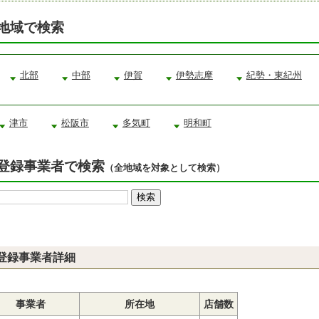
地域で検索
北部
中部
伊賀
伊勢志摩
紀勢・東紀州
津市
松阪市
多気町
明和町
登録事業者で検索
（全地域を対象として検索）
登録事業者詳細
事業者
所在地
店舗数