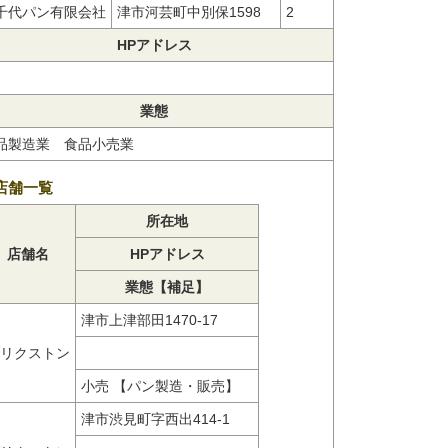
千代パン有限会社
津市河芸町中別保1598
2
HPアドレス
業態
品製造業 食品小売業
店舗一覧
所在地
店舗名
HPアドレス
業態【補足】
津市上津部田1470-17
リクストン
小売 【パン製造・販売】
津市渋見町字西出414-1