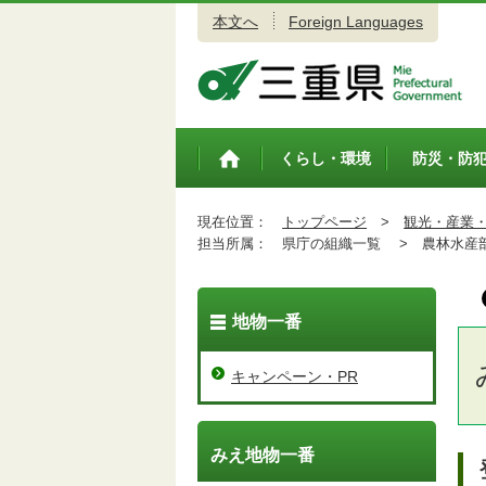
本文へ
Foreign Languages
三重県公式ウェブサイト
くらし・環境
防災・防
トップペ
ージ
現在位置：
トップページ
>
観光・産業
担当所属：
県庁の組織一覧 >
農林水産
地物一番
キャンペーン・PR
みえ地物一番