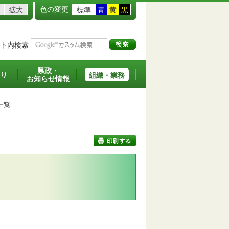
色の変更
拡大
標準
青
黄
黒
ト内検索
県政・
り
組織・業務
お知らせ情報
一覧
印刷する