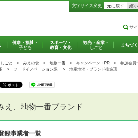
文字サイズ変更
元に戻す
縮小
サイ
健康・福祉・
スポーツ・
観光・産業・
犯
まちづく
子ども
教育・文化
しごと
・しごと
>
みえの食
>
地物一番
>
キャンペーン・PR
>
参加会員
部 >
フードイノベーション課
>
地産地消・ブランド推進班
みえ、地物一番ブランド
登録事業者一覧