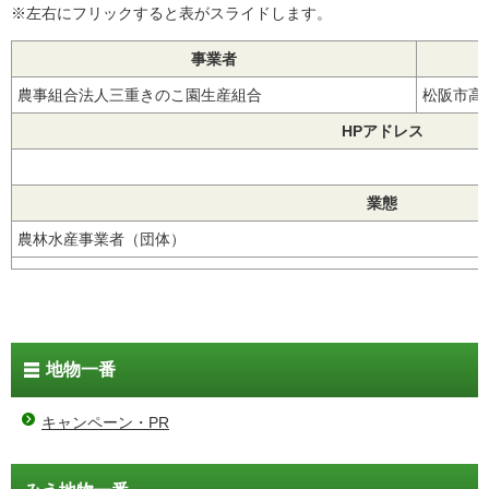
※左右にフリックすると表がスライドします。
事業者
農事組合法人三重きのこ園生産組合
松阪市高
HPアドレス
業態
農林水産事業者（団体）
地物一番
キャンペーン・PR