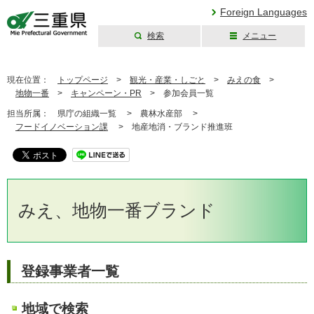
Foreign Languages
検索
メニュー
三重県公式ウェブ
サイト
現在位置：
トップページ
>
観光・産業・しごと
>
みえの食
>
地物一番
>
キャンペーン・PR
>
参加会員一覧
担当所属：
県庁の組織一覧 >
農林水産部 >
フードイノベーション課
>
地産地消・ブランド推進班
みえ、地物一番ブランド
登録事業者一覧
地域で検索