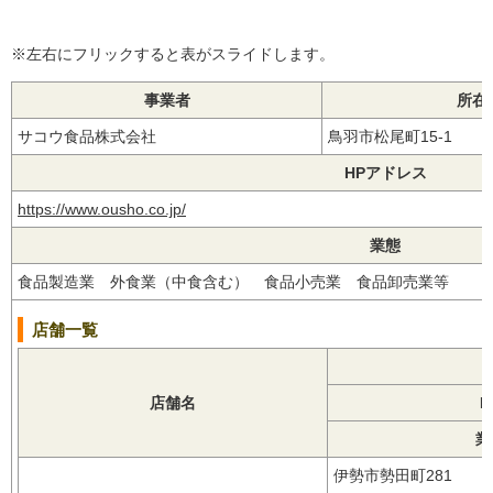
※左右にフリックすると表がスライドします。
事業者
所在
サコウ食品株式会社
鳥羽市松尾町15-1
HPアドレス
https://www.ousho.co.jp/
業態
食品製造業 外食業（中食含む） 食品小売業 食品卸売業等
店舗一覧
店舗名
業
伊勢市勢田町281