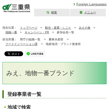
Foreign Languages
検索
メニュー
三重県公式ウェブ
サイト
現在位置：
トップページ
>
観光・産業・しごと
>
みえの食
>
地物一番
>
キャンペーン・PR
>
参加会員一覧
担当所属：
県庁の組織一覧 >
農林水産部 >
フードイノベーション課
>
地産地消・ブランド推進班
みえ、地物一番ブランド
登録事業者一覧
地域で検索