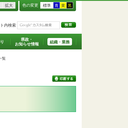
色の変更
拡大
標準
青
黄
黒
ト内検索
県政・
り
組織・業務
お知らせ情報
一覧
印刷する