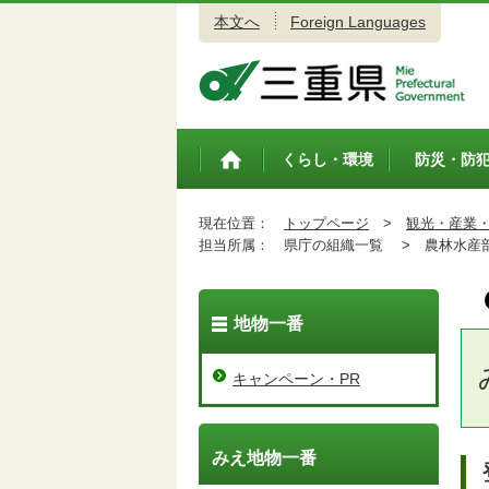
本文へ
Foreign Languages
三重県公式ウェブサイト
くらし・環境
防災・防
トップペ
ージ
現在位置：
トップページ
>
観光・産業
担当所属：
県庁の組織一覧 >
農林水産
地物一番
キャンペーン・PR
みえ地物一番