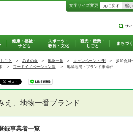
文字サイズ変更
元に戻す
縮小
サイ
健康・福祉・
スポーツ・
観光・産業・
犯
まちづく
子ども
教育・文化
しごと
・しごと
>
みえの食
>
地物一番
>
キャンペーン・PR
>
参加会員
部 >
フードイノベーション課
>
地産地消・ブランド推進班
みえ、地物一番ブランド
登録事業者一覧