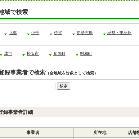
地域で検索
北部
中部
伊賀
伊勢志摩
紀勢・東紀州
津市
松阪市
多気町
明和町
登録事業者で検索
（全地域を対象として検索）
登録事業者詳細
事業者
所在地
店舗