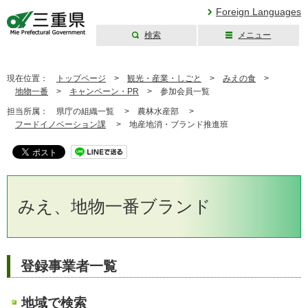
Foreign Languages
検索
メニュー
三重県公式ウェブ
サイト
現在位置：
トップページ
>
観光・産業・しごと
>
みえの食
>
地物一番
>
キャンペーン・PR
>
参加会員一覧
担当所属：
県庁の組織一覧 >
農林水産部 >
フードイノベーション課
>
地産地消・ブランド推進班
みえ、地物一番ブランド
登録事業者一覧
地域で検索