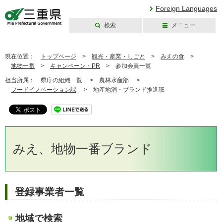
Foreign Languages
検索
メニュー
三重県公式ウェブ
サイト
現在位置：
トップページ
>
観光・産業・しごと
>
みえの食
>
地物一番
>
キャンペーン・PR
>
参加会員一覧
担当所属：
県庁の組織一覧 >
農林水産部 >
フードイノベーション課
>
地産地消・ブランド推進班
みえ、地物一番ブランド
登録事業者一覧
地域で検索