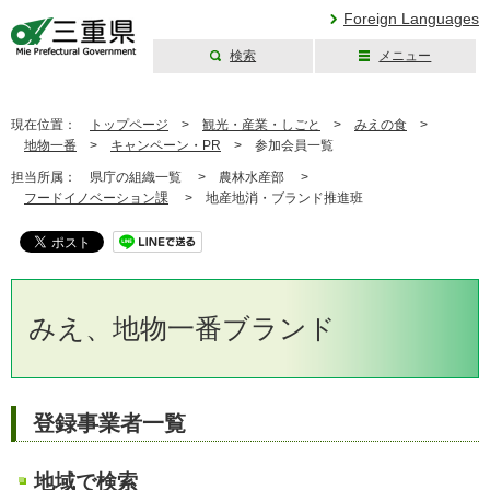
Foreign Languages
検索
メニュー
三重県公式ウェブ
サイト
現在位置：
トップページ
>
観光・産業・しごと
>
みえの食
>
地物一番
>
キャンペーン・PR
>
参加会員一覧
担当所属：
県庁の組織一覧 >
農林水産部 >
フードイノベーション課
>
地産地消・ブランド推進班
みえ、地物一番ブランド
登録事業者一覧
地域で検索