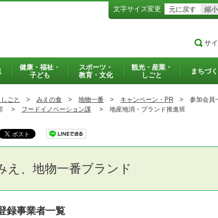
文字サイズ変更
元に戻す
縮小
サイ
健康・福祉・
スポーツ・
観光・産業・
犯
まちづく
子ども
教育・文化
しごと
・しごと
>
みえの食
>
地物一番
>
キャンペーン・PR
>
参加会員
部 >
フードイノベーション課
>
地産地消・ブランド推進班
みえ、地物一番ブランド
登録事業者一覧