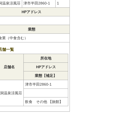
洞温泉涼風荘
津市半田2860-1
1
HPアドレス
業態
食業（中食含む）
店舗一覧
所在地
店舗名
HPアドレス
業態【補足】
津市半田2860-1
洞温泉涼風荘
飲食 その他 【旅館】