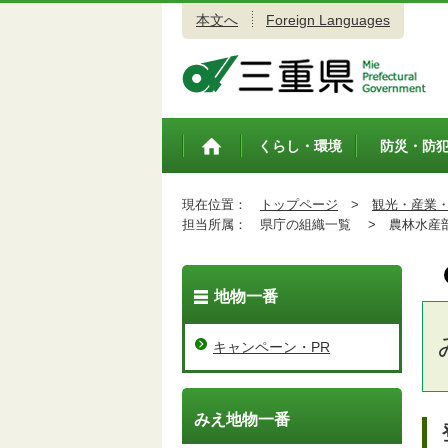
本文へ
Foreign Languages
三重県公式ウェブサイト
くらし・環境
防災・防
トップペ
ージ
現在位置：
トップページ
>
観光・産業
担当所属：
県庁の組織一覧 >
農林水産
地物一番
キャンペーン・PR
みえ地物一番