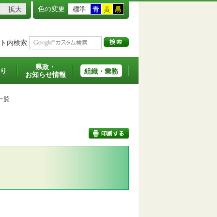
色の変更
拡大
標準
青
黄
黒
ト内検索
県政・
り
組織・業務
お知らせ情報
一覧
印刷する