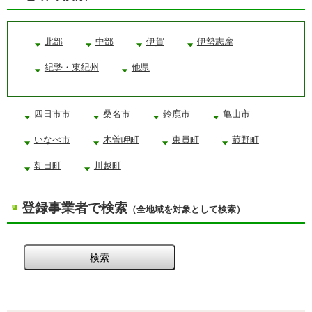
北部
中部
伊賀
伊勢志摩
紀勢・東紀州
他県
四日市市
桑名市
鈴鹿市
亀山市
いなべ市
木曽岬町
東員町
菰野町
朝日町
川越町
登録事業者で検索
（全地域を対象として検索）