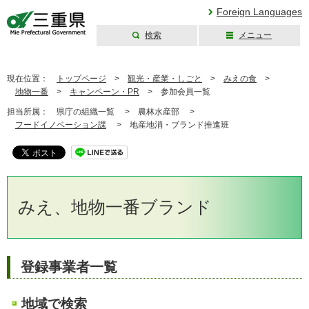
Foreign Languages
検索
メニュー
三重県公式ウェブ
サイト
現在位置：
トップページ
>
観光・産業・しごと
>
みえの食
>
地物一番
>
キャンペーン・PR
>
参加会員一覧
担当所属：
県庁の組織一覧 >
農林水産部 >
フードイノベーション課
>
地産地消・ブランド推進班
みえ、地物一番ブランド
登録事業者一覧
地域で検索