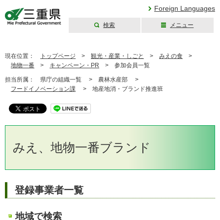
Foreign Languages
検索
メニュー
三重県公式ウェブ
サイト
現在位置：
トップページ
>
観光・産業・しごと
>
みえの食
>
地物一番
>
キャンペーン・PR
>
参加会員一覧
担当所属：
県庁の組織一覧 >
農林水産部 >
フードイノベーション課
>
地産地消・ブランド推進班
みえ、地物一番ブランド
登録事業者一覧
地域で検索