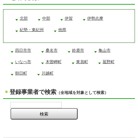
北部
中部
伊賀
伊勢志摩
紀勢・東紀州
他県
四日市市
桑名市
鈴鹿市
亀山市
いなべ市
木曽岬町
東員町
菰野町
朝日町
川越町
登録事業者で検索
（全地域を対象として検索）