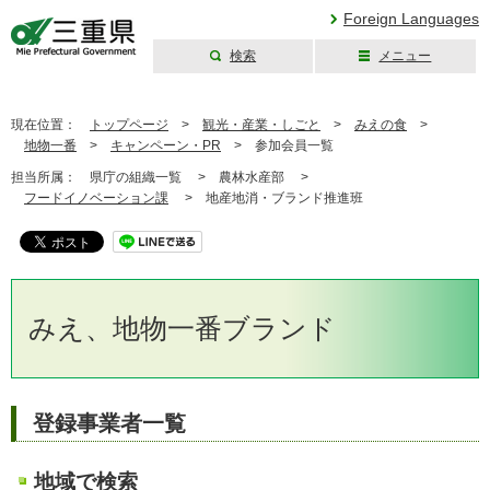
Foreign Languages
検索
メニュー
三重県公式ウェブ
サイト
現在位置：
トップページ
>
観光・産業・しごと
>
みえの食
>
地物一番
>
キャンペーン・PR
>
参加会員一覧
担当所属：
県庁の組織一覧 >
農林水産部 >
フードイノベーション課
>
地産地消・ブランド推進班
みえ、地物一番ブランド
登録事業者一覧
地域で検索