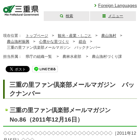
Foreign Languages
検索
メニュー
三重県公式ウェブ
サイト
現在位置：
トップページ
>
観光・産業・しごと
>
農山漁村
>
農山漁村振興
>
心豊かな里づくり
>
総合
>
三重の里ファン倶楽部メールマガジン バックナンバー
担当所属：
県庁の組織一覧 >
農林水産部 >
農山漁村づくり課
三重の里ファン倶楽部メールマガジン バッ
クナンバー
三重の里ファン倶楽部メールマガジン
No.86（2011年12月16日）
◇◇◇◇◇◇◇◇◇◇◇◇◇◇◇◇◇◇◇◇◇◇◇◇◇［2011年12