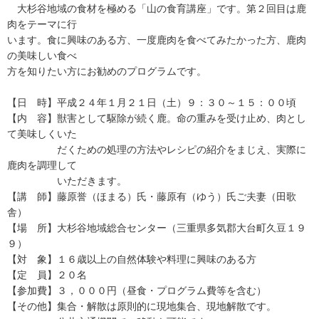
大杉谷地域の食材を極める「山の食育講座」です。第２回目は鹿
肉をテーマに行
います。食に興味のある方、一度鹿肉を食べてみたかった方、鹿肉
の美味しい食べ
方を知りたい方にお勧めのプログラムです。
【日 時】平成２４年１月２１日（土）９：３０～１５：００頃
【内 容】獣害として駆除が続く鹿。命の重みを受け止め、肉とし
て美味しくいた
だくための処理の方法やレシピの紹介をまじえ、実際に
鹿肉を調理して
いただきます。
【講 師】藤原誉（ほまる）氏・藤原有（ゆう）氏ご夫妻（田歌
舎）
【場 所】大杉谷地域総合センター（三重県多気郡大台町久豆１９
９）
【対 象】１６歳以上の自然体験や料理に興味のある方
【定 員】２０名
【参加費】３，０００円（昼食・プログラム費等を含む）
【その他】集合・解散は原則的に現地集合、現地解散です。