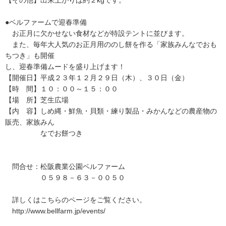
【その他】出来上がりは約２kgです。
●ベルファームで迎春準備
お正月に欠かせない食材などが特設テントに並びます。
また、毎年大人気のお正月用ののし餅を作る「家族みんなでおも
ちつき」も開催
し、迎春準備ムードを盛り上げます！
【開催日】平成２３年１２月２９日（木）、３０日（金）
【時 間】１０：００～１５：００
【場 所】芝生広場
【内 容】しめ縄・鮮魚・貝類・練り製品・みかんなどの農産物の
販売、家族みん
なでお餅つき
問合せ：松阪農業公園ベルファーム
０５９８－６３－００５０
詳しくはこちらのページをご覧ください。
http://www.bellfarm.jp/events/