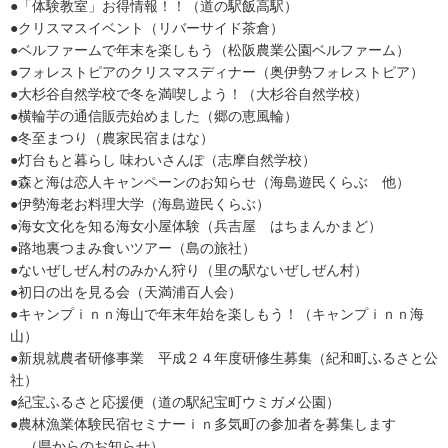
●「体験教室」お得情報！！（道の駅飯高駅）
●クリスマスイベント（リバーサイド茶倉）
●ベルファームで年末を楽しもう（松阪農業公園ベルファーム）
●フォレストピアのクリスマスディナー（奥伊勢フォレストピア）
●大杉谷自然学校で冬を満喫しよう！（大杉谷自然学校）
●横輪芋の通信販売始めました（郷の恵風輪）
●冬至まつり（農家民宿まはな）
●灯台もと暮らし 味わいさんぽ（志摩自然学校）
●森と海は恋人キャンペーンのお知らせ（海島遊民くらぶ 他）
●伊勢海老お料理大学（海島遊民くらぶ）
●海女文化を知る海女小屋体験（兵吉屋 はちまんかまど）
●路地裏つまみ食いツアー（島の旅社）
●ないぜしぜん村のみかん狩り（里の駅ないぜしぜん村）
●初日の出を見る会（天満浦百人会）
●キャンプｉｎｎ海山で年末年始を楽しもう！（キャンプｉｎｎ海
山）
●新規就農者研修事業 平成２４年度研修生募集（紀和町ふるさと公
社）
●紀宝ふるさと応援便（道の駅紀宝町ウミガメ公園）
●農林漁業体験民宿セミナーｉｎ多気町の参加者を募集します
（県からのお知らせ）