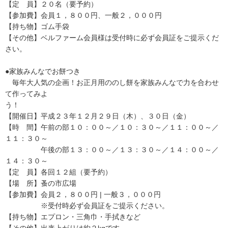
【定 員】２０名（要予約）
【参加費】会員１，８００円、一般２，０００円
【持ち物】ゴム手袋
【その他】ベルファーム会員様は受付時に必ず会員証をご提示くだ
さい。
●家族みんなでお餅つき
毎年大人気の企画！お正月用ののし餅を家族みんなで力を合わせ
て作ってみよ
う！
【開催日】平成２３年１２月２９日（木）、３０日（金）
【時 間】午前の部１０：００～／１０：３０～／１１：００～／
１１：３０～
午後の部１３：００～／１３：３０～／１４：００～／
１４：３０～
【定 員】各回１２組（要予約）
【場 所】蚤の市広場
【参加費】会員２，８００円 | 一般３，０００円
※受付時必ず会員証をご提示ください。
【持ち物】エプロン・三角巾・手拭きなど