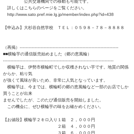
公共交通機関での移動も可能です。
詳しくはこちらのページをご覧ください。
http://www.sato.pref.mie.lg.jp/member/index.php?id=438
【申込み】大杉谷自然学校 ＴＥＬ：０５９８－７８－８８８８
（再掲）------------------------------------------------------------------
■■横輪芋の通信販売始めました（郷の恵風輪）
--------------------------------------------------------------------------
横輪芋は、伊勢市横輪町でしか収穫されない芋です。地質の関係
からか、粘り気
が強くて風味が良いため、非常に人気となっています。
横輪芋は、今までは、横輪町の郷の恵風輪など一部のお店でしか
買うことが出来
ませんでしたが、このたび通信販売を開始しました。
この機会に、ぜひ横輪芋の味をお確かめください。
【お値段】横輪芋２キロ入り１箱 ２，０００円
２箱 ４，０００円
３箱 ６，０００円