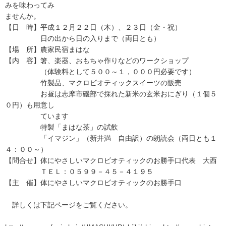
みを味わってみ
ませんか。
【日 時】平成１２月２２日（木）、２３日（金・祝）
日の出から日の入りまで（両日とも）
【場 所】農家民宿まはな
【内 容】箸、楽器、おもちゃ作りなどのワークショップ
（体験料として５００～１，０００円必要です）
竹製品、マクロビオティックスイーツの販売
お昼は志摩市磯部で採れた新米の玄米おにぎり（１個５
０円）も用意し
ています
特製「まはな茶」の試飲
「イマジン」（新井満 自由訳）の朗読会（両日とも１
４：００～）
【問合せ】体にやさしいマクロビオティックのお勝手口代表 大西
ＴＥＬ：０５９９－４５－４１９５
【主 催】体にやさしいマクロビオティックのお勝手口
詳しくは下記ページをご覧ください。