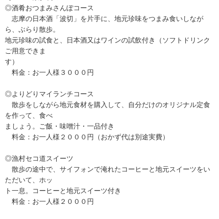
◎酒肴おつまみさんぽコース
志摩の日本酒「波切」を片手に、地元珍味をつまみ食いしなが
ら、ぶらり散歩。
地元珍味の試食と、日本酒又はワインの試飲付き（ソフトドリンク
ご用意できま
す）
料金：お一人様３０００円
◎よりどりマイランチコース
散歩をしながら地元食材を購入して、自分だけのオリジナル定食
を作って、食べ
ましょう。ご飯・味噌汁・一品付き
料金：お一人様２０００円（おかず代は別途実費）
◎漁村セコ道スイーツ
散歩の途中で、サイフォンで淹れたコーヒーと地元スイーツをい
ただいて、ホッ
ト一息。コーヒーと地元スイーツ付き
料金：お一人様２０００円