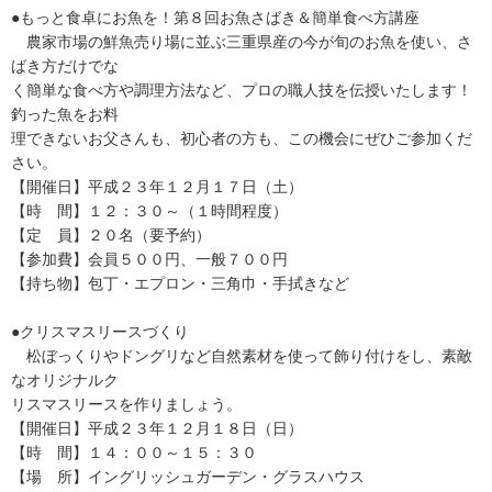
●もっと食卓にお魚を！第８回お魚さばき＆簡単食べ方講座
農家市場の鮮魚売り場に並ぶ三重県産の今が旬のお魚を使い、さ
ばき方だけでな
く簡単な食べ方や調理方法など、プロの職人技を伝授いたします！
釣った魚をお料
理できないお父さんも、初心者の方も、この機会にぜひご参加くだ
さい。
【開催日】平成２３年１２月１７日（土）
【時 間】１２：３０～（１時間程度）
【定 員】２０名（要予約）
【参加費】会員５００円、一般７００円
【持ち物】包丁・エプロン・三角巾・手拭きなど
●クリスマスリースづくり
松ぼっくりやドングリなど自然素材を使って飾り付けをし、素敵
なオリジナルク
リスマスリースを作りましょう。
【開催日】平成２３年１２月１８日（日）
【時 間】１４：００～１５：３０
【場 所】イングリッシュガーデン・グラスハウス