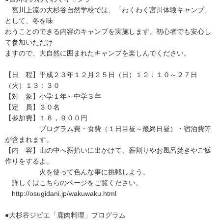
宮川上流の大杉谷自然学校では、「わくわく宮川体験キャンプ」
として、冬を味
わうことのできる内容のキャンプを実施します。初心者でも安心し
て参加いただけ
ますので、大自然に囲まれたキャンプを楽しんでください。
【日 程】平成２３年１２月２５日（日）１２：１０～２７日
（火）１３：３０
【対 象】小学１年～中学３年
【定 員】３０名
【参加費】１８，９００円
プログラム費・食費（１日目昼～最終日昼）・宿泊費等
が含まれます。
【内 容】山の中へ薪拾いに出かけて、薪割りやお風呂焚きやご飯
作りをするよ。
火を使って色んな事に挑戦しよう。
詳しくはこちらのページをご覧ください。
http://osugidani.jp/wakuwaku.html
●大杉谷ジビエ「鹿肉料理」プログラム