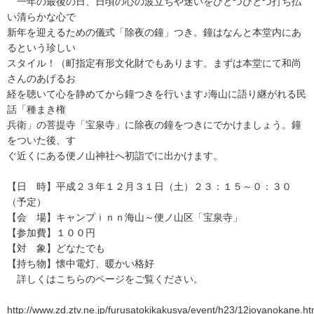
一年の最後の日、日頃の心の波立ちや迷いをひとつひとつ打ち払
い清らかな心で
新年を迎えるための儀式「除夜の鐘」つき。鐘はなんと本堂内にあ
るという珍しい
スタイル！（町指定有形文化財でもあります。まずは本堂にて和尚
さんのあげるお
経を聴いて心を静めてから鐘つきを行います♪海山に語り継がれる民
話「種まき権
兵衛」の菩提寺「宝泉寺」に除夜の鐘をつきにでかけましょう。鐘
をついた後、す
ぐ近くにある便ノ山神社へ初詣でに出かけます。
【日 時】平成２３年１２月３１日（土）２３：１５～０：３０
（予定）
【会 場】キャンプｉｎｎ海山～便ノ山区「宝泉寺」
【参加費】１００円
【対 象】どなたでも
【持ち物】懐中電灯、暖かい格好
詳しくはこちらのページをご覧ください。
http://www.zd.ztv.ne.jp/furusatokikakusya/event/h23/12joyanokane.h