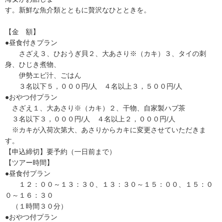
す。新鮮な魚介類とともに贅沢なひとときを。
【金 額】
●昼食付きプラン
さざえ３、ひおうぎ貝２、大あさり※（カキ）３、タイの刺
身、ひじき煮物、
伊勢エビ汁、ごはん
３名以下５，０００円/人 ４名以上３，５００円/人
●おやつ付プラン
さざえ１、大あさり※（カキ）２、干物、自家製ハブ茶
３名以下３，０００円/人 ４名以上２，０００円/人
※カキが入荷次第大、あさりからカキに変更させていただきま
す。
【申込締切】要予約（一日前まで）
【ツアー時間】
●昼食付プラン
１２：００～１３：３０、１３：３０～１５：００、１５：０
０～１６：３０
（１時間３０分）
●おやつ付プラン