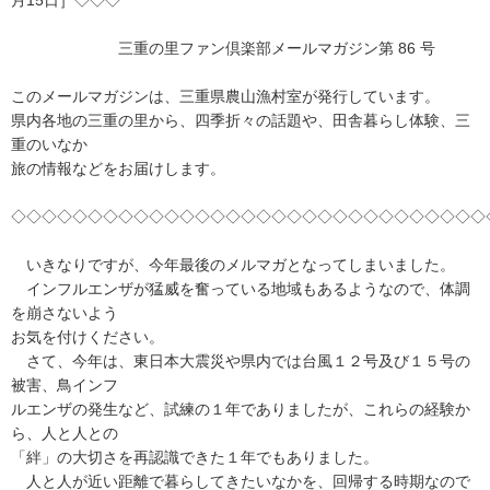
月15日］◇◇◇
三重の里ファン倶楽部メールマガジン第 86 号
このメールマガジンは、三重県農山漁村室が発行しています。
県内各地の三重の里から、四季折々の話題や、田舎暮らし体験、三
重のいなか
旅の情報などをお届けします。
◇◇◇◇◇◇◇◇◇◇◇◇◇◇◇◇◇◇◇◇◇◇◇◇◇◇◇◇◇◇◇
いきなりですが、今年最後のメルマガとなってしまいました。
インフルエンザが猛威を奮っている地域もあるようなので、体調
を崩さないよう
お気を付けください。
さて、今年は、東日本大震災や県内では台風１２号及び１５号の
被害、鳥インフ
ルエンザの発生など、試練の１年でありましたが、これらの経験か
ら、人と人との
「絆」の大切さを再認識できた１年でもありました。
人と人が近い距離で暮らしてきたいなかを、回帰する時期なので