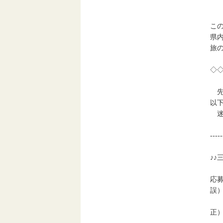
三
こ
県
旅
◇
先
以
迷
-----
♪♪
応
誤）h
正）h