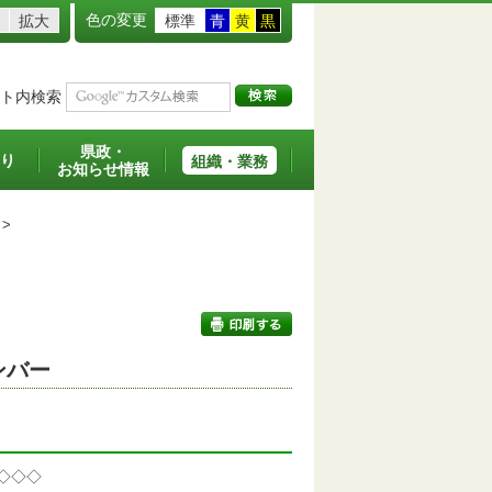
色の変更
拡大
標準
青
黄
黒
ト内検索
県政・
り
組織・業務
お知らせ情報
>
ンバー
印刷する
◇◇◇