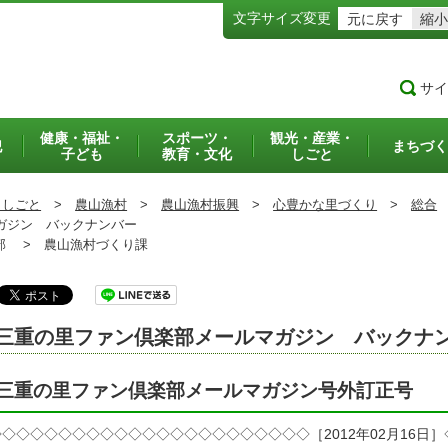
文字サイズ変更
元に戻す
縮小
サイ
健康・福祉・
スポーツ・
観光・産業・
犯
まちづく
子ども
教育・文化
しごと
・しごと
>
農山漁村
>
農山漁村振興
>
心豊かな里づくり
>
総合
ガジン バックナンバー
部 >
農山漁村づくり課
三重の里ファン倶楽部メールマガジン バックナ
三重の里ファン倶楽部メールマガジン号外訂正号
◇◇◇◇◇◇◇◇◇◇◇◇◇◇◇◇◇◇◇◇◇◇［2012年02月16日］