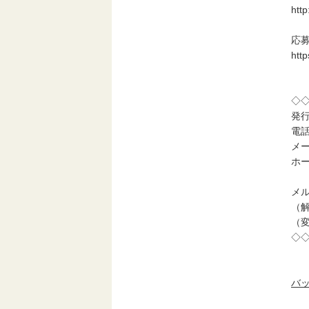
htt
応
htt
◇
発
電話
メー
ホーム
メ
（解除
（変更
◇
バ