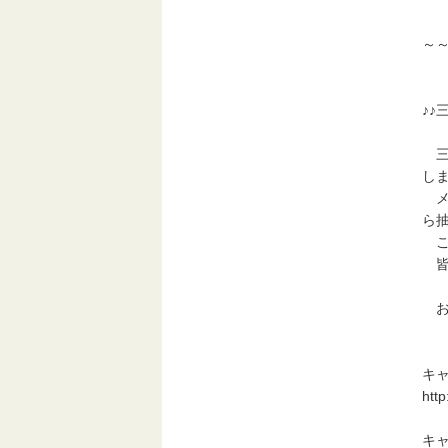
～
♪♪
三
し
メ
ら
こ
皆
お
キ
http
キ