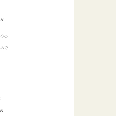
なか
◇◇◇
たので
5
56