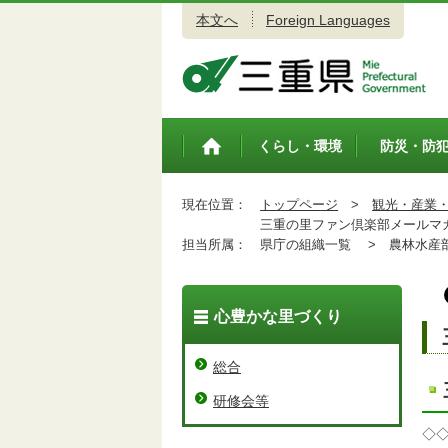
本文へ
Foreign Languages
三重県公式ウェブサイト
くらし・環境
防災・防
トップペ
ージ
現在位置：
トップページ
>
観光・産業
三重の里ファン倶楽部メールマ
担当所属：
県庁の組織一覧 >
農林水産
心豊かな里づくり
総合
研修会等
◇◇