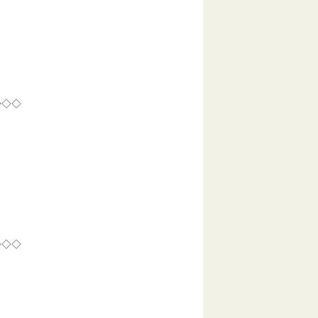
◇◇◇
◇◇◇