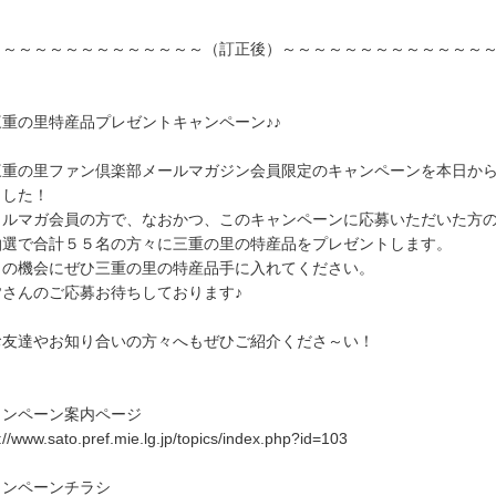
～～～～～～～～～～～～～～（訂正後）～～～～～～～～～～～～～
三重の里特産品プレゼントキャンペーン♪♪
重の里ファン倶楽部メールマガジン会員限定のキャンペーンを本日か
ました！
ルマガ会員の方で、なおかつ、このキャンペーンに応募いただいた方
抽選で合計５５名の方々に三重の里の特産品をプレゼントします。
の機会にぜひ三重の里の特産品手に入れてください。
さんのご応募お待ちしております♪
友達やお知り合いの方々へもぜひご紹介くださ～い！
ャンペーン案内ページ
://www.sato.pref.mie.lg.jp/topics/index.php?id=103
ャンペーンチラシ