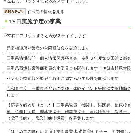
※左右にフリックすると表がスライドします。
すべての情報を見る
選択カテゴリ
19日実施予定の事業
※左右にフリックすると表がスライドします。
児童相談所と警察の合同研修会を実施します
三重県情報公開・個人情報保護審査会 令和６年度第３回第２部会
三重県環境影響評価委員会小委員会を開催します（伊賀市柏尾太陽
ハンセン病問題の歴史と取組に関するパネル展を開催します
令和６年度 三重県子どもの学び・体験イベント等開催支援補助金
します
【応募を締め切りました】三重県職員（機関士、獣医師、臨床検査
司、心理判定員、理学療法士、作業療法士、言語聴覚士、保育士、
（電子技師）、職業訓練指導員）を募集します
「はじめての障がい者雇用支援事業 基礎知識セミナー」を開催しま