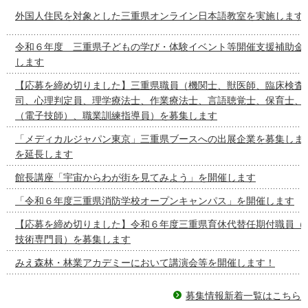
外国人住民を対象とした三重県オンライン日本語教室を実施します
令和６年度 三重県子どもの学び・体験イベント等開催支援補助金
します
【応募を締め切りました】三重県職員（機関士、獣医師、臨床検査
司、心理判定員、理学療法士、作業療法士、言語聴覚士、保育士、
（電子技師）、職業訓練指導員）を募集します
「メディカルジャパン東京」三重県ブースへの出展企業を募集しま
を延長します
館長講座「宇宙からわが街を見てみよう」を開催します
「令和６年度三重県消防学校オープンキャンパス」を開催します
【応募を締め切りました】令和６年度三重県育休代替任期付職員（
技術専門員）を募集します
みえ森林・林業アカデミーにおいて講演会等を開催します！
募集情報新着一覧はこちら