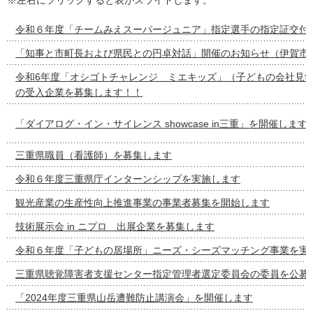
令和６年度「チームみえスーパージュニア」指定選手の指定証交付
「知事と市町長および県民との円卓対話」開催のお知らせ（伊賀市
令和6年度「オシゴトチャレンジ ミエキッズ」（子どもの会社見
の受入企業を募集します！！
「ダイアログ・イン・サイレンス showcase in三重」を開催します
三重県職員（看護師）を募集します
令和６年度三重県庁インターンシップを実施します
観光産業の生産性向上推進事業の事業者募集を開始します
技術展示会 in ニプロ 出展企業を募集します
令和６年度「子どもの居場所」ニーズ・シーズマッチング事業を実
三重県聴覚障害者支援センター指定管理者選定委員会の委員を公募
「2024年度三重県山岳遭難防止講演会」を開催します