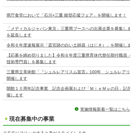
県庁食堂において「石川×三重 能登応援フェア」を開催します！
「メディカルジャパン東京」三重県ブースへの出展企業を募集しま
を延長します
令和６年度速報展示「斎宮跡の白い土師器（はじき）」を開催しま
【応募を締め切りました】令和６年度三重県育休代替任期付職員（
技術専門員）を募集します
三重県立美術館「『シュルレアリスム宣言』100年 シュルレアリ
開催します
開館１０周年記念事業 記念企画展および「ＭｉｅＭｕの日」記念
催します
実施情報新着一覧はこちら
現在募集中の事業
※左右にフリックすると表がスライドします。