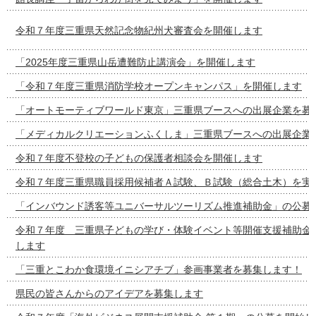
令和７年度三重県天然記念物紀州犬審査会を開催します
「2025年度三重県山岳遭難防止講演会」を開催します
「令和７年度三重県消防学校オープンキャンパス」を開催します
「オートモーティブワールド東京」三重県ブースへの出展企業を募
「メディカルクリエーションふくしま」三重県ブースへの出展企業
令和７年度不登校の子どもの保護者相談会を開催します
令和７年度三重県職員採用候補者Ａ試験、Ｂ試験（総合土木）を実
「インバウンド誘客等ユニバーサルツーリズム推進補助金」の公募
令和７年度 三重県子どもの学び・体験イベント等開催支援補助金
します
「三重とこわか食環境イニシアチブ」参画事業者を募集します！
県民の皆さんからのアイデアを募集します