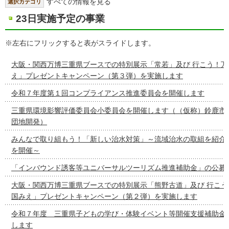
すべての情報を見る
選択カテゴリ
23日実施予定の事業
※左右にフリックすると表がスライドします。
大阪・関西万博三重県ブースでの特別展示「常若」及び 行こう！万
え」プレゼントキャンペーン（第３弾）を実施します
令和７年度第１回コンプライアンス推進委員会を開催します
三重県環境影響評価委員会小委員会を開催します（（仮称）鈴鹿市
団地開発）
みんなで取り組もう！「新しい治水対策」～流域治水の取組を紹介
を開催～
「インバウンド誘客等ユニバーサルツーリズム推進補助金」の公募
大阪・関西万博三重県ブースでの特別展示「熊野古道」及び 行こう
国みえ」プレゼントキャンペーン（第２弾）を実施します
令和７年度 三重県子どもの学び・体験イベント等開催支援補助金
します