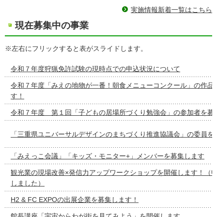
実施情報新着一覧はこちら
現在募集中の事業
※左右にフリックすると表がスライドします。
令和７年度狩猟免許試験の現時点での申込状況について
令和７年度「みえの地物が一番！朝食メニューコンクール」の作品
す！
令和７年度 第１回「子どもの居場所づくり勉強会」の参加者を募
「三重県ユニバーサルデザインのまちづくり推進協議会」の委員を
「みえっこ会議」「キッズ・モニター+」メンバーを募集します
観光業の現場改善×発信力アップワークショップを開催します！（
しました）
H2 & FC EXPOの出展企業を募集します！
館長講座「宇宙からわが街を見てみよう」を開催します