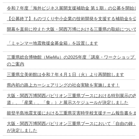
令和７年度「海外ビジネス展開支援補助金 第１期」の公募を開始し
【公募終了】ものづくり中小企業の技術開発を支援する補助金を公
開幕を直前に控えた大阪・関西万博における三重県の取組について
「ミャンマー地震救援金募金箱」を設置します
三重県総合博物館（MieMu）の2025年度「講座・ワークショップ
のご案内
三重県立美術館は令和７年４月１日（火）より再開館します
県内初の路上カーシェアリングの社会実験を実施します！
大阪・関西万博関西パビリオン三重県ブースにおける特別展示の内容
道」、「産業」、「食」）と展示スケジュールが決定しました
能登半島地震支援における三重県災害時学校支援チーム報告書をま
大阪・関西万博関西パビリオン三重県ブースにおいて「自由の鐘」
が決定しました