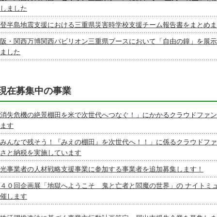
しました
登半島地震支援における三重県災害時学校支援チーム報告書をまとめま
阪・関西万博関西パビリオン三重県ブースにおいて「自由の鐘」を展示
ました
現在募集中の事業
消失危機の絶景棚田を米で次世代へつなぐ！」にかかるクラウドファン
ます
みんなで残そう！『みえの棚田』を次世代へ！！」に係るクラウドファ
さと納税を実施しています
光事業者の人材戦略支援事業に参加する事業者を追加募集します！
４０回企画展「地獄へようこそ 鬼と亡者と閻魔の世界」の ナイトミ
催します