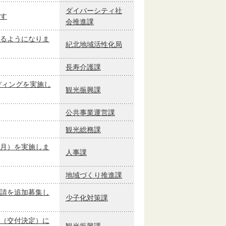
ダイバーシティ社
す
会推進課
るようになりま
紀北地域活性化局
長寿介護課
ディングを実施し
観光振興課
公共事業運営課
観光総務課
月）を実施しま
人事課
地域づくり推進課
請を追加募集し
少子化対策課
（交付決定）に
観光振興課