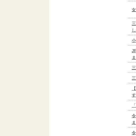
女
三
し
小
J
ま
三
三
【
す
「
令
ま
令