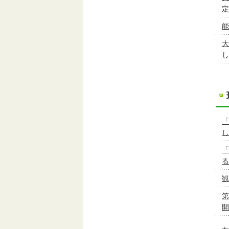
定
能
大
し
「
し
「
る
観
第
開