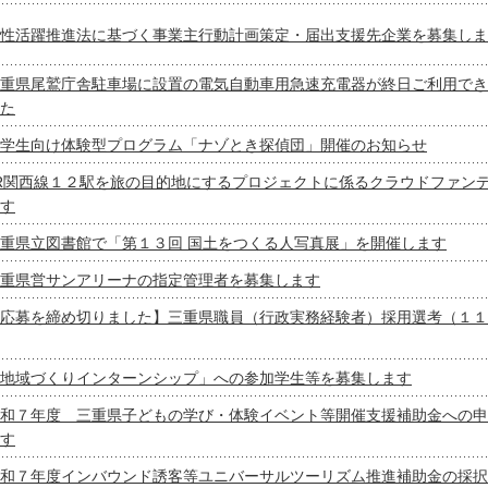
性活躍推進法に基づく事業主行動計画策定・届出支援先企業を募集しま
重県尾鷲庁舎駐車場に設置の電気自動車用急速充電器が終日ご利用でき
た
学生向け体験型プログラム「ナゾとき探偵団」開催のお知らせ
R関西線１２駅を旅の目的地にするプロジェクトに係るクラウドファン
す
重県立図書館で「第１３回 国土をつくる人写真展」を開催します
重県営サンアリーナの指定管理者を募集します
応募を締め切りました】三重県職員（行政実務経験者）採用選考（１１
地域づくりインターンシップ」への参加学生等を募集します
和７年度 三重県子どもの学び・体験イベント等開催支援補助金への申
す
和７年度インバウンド誘客等ユニバーサルツーリズム推進補助金の採択