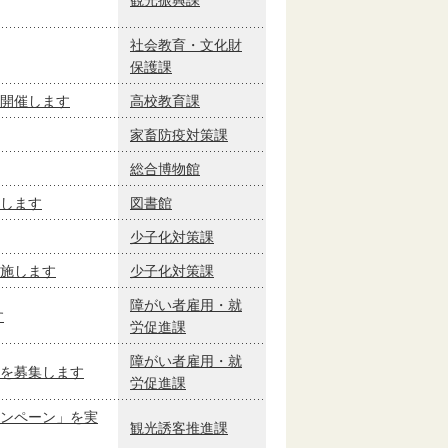
社会教育・文化財
保護課
開催します
高校教育課
家畜防疫対策課
総合博物館
します
図書館
少子化対策課
施します
少子化対策課
障がい者雇用・就
す
労促進課
障がい者雇用・就
を募集します
労促進課
ンペーン」を実
観光誘客推進課