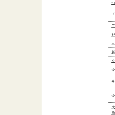
つ
「
工
野
三
新
令
令
令
令
大
施