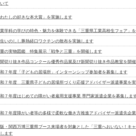
いて
わたしの好きな本大賞」を実施します
業学科の学びの特色・魅力を体験できる「三重県工業高校生フェア」を
生いのしし豚熱経口ワクチンの散布を実施します
重の実物図鑑 特集展示「戦争と三重」を開催します
聞切り抜き作品コンクール優秀作品展及び新聞切り抜き作品教室を開催
和７年度「子どもの居場所」インターンシップ参加者を募集します
和７年度 三重県子どもの居場所づくり応援アドバイザー派遣事業を実
和７年度はじめての障がい者雇用支援事業 専門家派遣企業を募集しま
和７年度障がい者等の多様で柔軟な働き方推進アドバイザー派遣先企業
阪・関西万博三重県ブース来場者を対象とした「三重へおいない！キャ
します