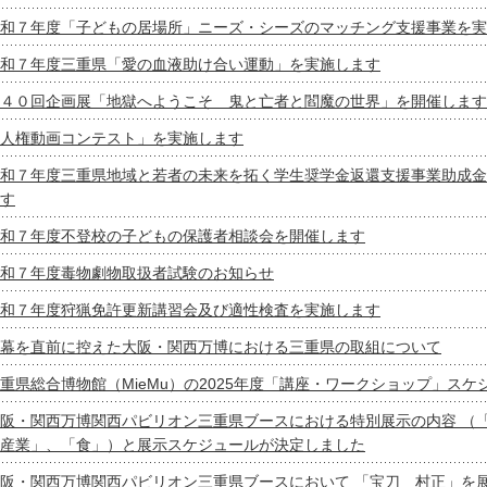
和７年度「子どもの居場所」ニーズ・シーズのマッチング支援事業を実
和７年度三重県「愛の血液助け合い運動」を実施します
４０回企画展「地獄へようこそ 鬼と亡者と閻魔の世界」を開催します
人権動画コンテスト」を実施します
和７年度三重県地域と若者の未来を拓く学生奨学金返還支援事業助成金
す
和７年度不登校の子どもの保護者相談会を開催します
和７年度毒物劇物取扱者試験のお知らせ
和７年度狩猟免許更新講習会及び適性検査を実施します
幕を直前に控えた大阪・関西万博における三重県の取組について
重県総合博物館（MieMu）の2025年度「講座・ワークショップ」ス
阪・関西万博関西パビリオン三重県ブースにおける特別展示の内容 （
産業」、「食」）と展示スケジュールが決定しました
阪・関西万博関西パビリオン三重県ブースにおいて 「宝刀 村正」を