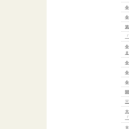
令
令
第
「
令
ま
令
令
令
開
三
大
「
大