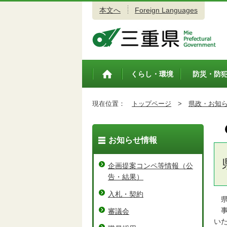
本文へ
Foreign Languages
三重県公式ウェブサイト
くらし・環境
防災・防
トップペ
ージ
現在位置：
トップページ
>
県政・お知
お知らせ情報
企画提案コンペ等情報（公
告・結果）
入札・契約
県
事
審議会
い