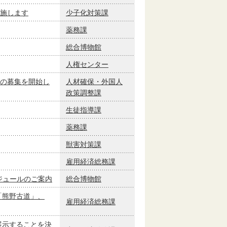
施します
少子化対策課
薬務課
総合博物館
人権センター
の募集を開始し
人材確保・外国人
政策調整課
生徒指導課
薬務課
獣害対策課
雇用経済総務課
ケジュールのご案内
総合博物館
「熊野古道」、
雇用経済総務課
展示することを決