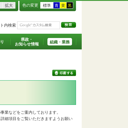
色の変更
拡大
標準
青
黄
黒
ト内検索
県政・
り
組織・業務
お知らせ情報
印刷する
事業などをご案内しております。
詳細項目をご覧いただきますようお願い