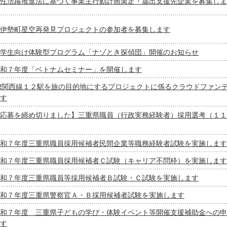
性活躍推進法に基づく事業主行動計画策定・届出支援先企業を募集しま
伊勢町星空再発見プロジェクトの参加者を募集します
学生向け体験型プログラム「ナゾとき探偵団」開催のお知らせ
和７年度「ベトナムセミナー」を開催します
R関西線１２駅を旅の目的地にするプロジェクトに係るクラウドファン
す
応募を締め切りました】三重県職員（行政実務経験者）採用選考（１１
和７年度三重県職員採用候補者民間企業等職務経験者試験を実施します
和７年度三重県職員採用候補者Ｃ試験（キャリア不問枠）を実施します
和７年度三重県職員等採用候補者Ｂ試験・Ｃ試験を実施します
和７年度三重県警察官Ａ・Ｂ採用候補者試験を実施します
和７年度 三重県子どもの学び・体験イベント等開催支援補助金への申
す