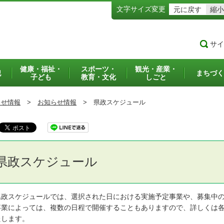
文字サイズ変更
元に戻す
縮小
サイ
健康・福祉・
スポーツ・
観光・産業・
犯
まちづく
子ども
教育・文化
しごと
らせ情報
>
お知らせ情報
>
県政スケジュール
県政スケジュール
政スケジュールでは、選択された日における実施予定事業や、募集中の
業によっては、複数の日程で開催することもありますので、詳しくは各
たします。