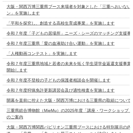
大阪・関西万博三重県ブース来場者を対象とした「三重へおいない
ン」を実施します
「平和を探究し、創造する高校生育成事業」を実施します
令和７年度「子どもの居場所」ニーズ・シーズのマッチング支援事
令和７年度三重県「愛の血液助け合い運動」を実施します
「人権動画コンテスト」を実施します
令和７年度三重県地域と若者の未来を拓く学生奨学金返還支援事業
開始します
令和７年度不登校の子どもの保護者相談会を開催します
令和７年度狩猟免許更新講習会及び適性検査を実施します
開幕を直前に控えた大阪・関西万博における三重県の取組について
三重県総合博物館（MieMu）の2025年度「講座・ワークショップ
のご案内
大阪・関西万博関西パビリオン三重県ブースにおける特別展示の内容