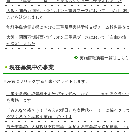
道」、「産業」、「食」）と展示スケジュールが決定しました
大阪・関西万博関西パビリオン三重県ブースにおいて 「宝刀 村正
ことを決定しました
能登半島地震支援における三重県災害時学校支援チーム報告書をま
大阪・関西万博関西パビリオン三重県ブースにおいて「自由の鐘」
が決定しました
実施情報新着一覧はこちら
現在募集中の事業
※左右にフリックすると表がスライドします。
「消失危機の絶景棚田を米で次世代へつなぐ！」にかかるクラウド
を実施します
「みんなで残そう！『みえの棚田』を次世代へ！！」に係るクラウ
グ型ふるさと納税を実施しています
観光事業者の人材戦略支援事業に参加する事業者を追加募集します