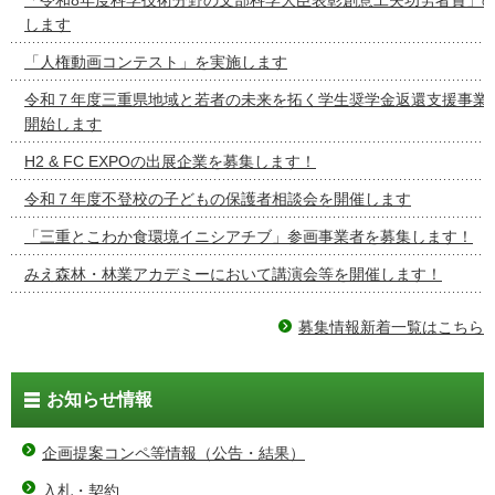
します
「人権動画コンテスト」を実施します
令和７年度三重県地域と若者の未来を拓く学生奨学金返還支援事業
開始します
H2 & FC EXPOの出展企業を募集します！
令和７年度不登校の子どもの保護者相談会を開催します
「三重とこわか食環境イニシアチブ」参画事業者を募集します！
みえ森林・林業アカデミーにおいて講演会等を開催します！
募集情報新着一覧はこちら
お知らせ情報
企画提案コンペ等情報（公告・結果）
入札・契約