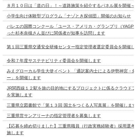
８月１０日は「道の日」！～道路施策を紹介するパネル展を開催～
小学生向け体験型プログラム「ナゾとき探偵団」開催のお知らせ
バレエの国際コンクール「ユース・アメリカ・グランプリ（YAGP
った杉本奈槻さん並びに関係者が知事を訪問します
第１回三重県交通安全研修センター指定管理者選定委員会を開催し
令和７年度サステナビリティ委員会を開催します
みえグローカル学生大使イベント 「通訳案内士による伊勢神宮・外
ー」を開催します
JR関西線１２駅を旅の目的地にするプロジェクトに係るクラウドフ
を実施します
三重県立図書館で「第１３回 国土をつくる人写真展」を開催します
三重県営サンアリーナの指定管理者を募集します
【応募を締め切りました】三重県職員（行政実務経験者）採用選考
施します