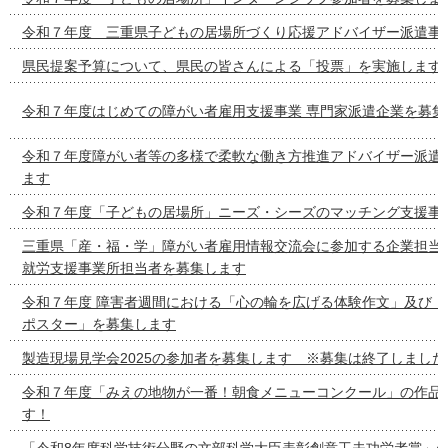
令和７年度 三重県子どもの居場所づくり応援アドバイザー派遣事
県民提案予算について、県民の皆さんによる「投票」を実施します
令和７年度はじめての障がい者雇用支援事業 専門家派遣企業を募集
令和７年度障がい者等の多様で柔軟な働き方推進アドバイザー派遣
ます
令和７年度「子どもの居場所」ニーズ・シーズのマッチング支援事
三重県「産・福・学」障がい者雇用情報交流会に参加する企業担当
就労支援事業所担当者を募集します
令和７年度 障害者週間における「心の輪を広げる体験作文」及び「
ポスター」を募集します
製造現場見学会2025の参加者を募集します ※募集は終了しました
令和７年度「みえの地物が一番！朝食メニューコンクール」の作品
す！
「令和8年度科学技術分野の文部科学大臣表彰創意工夫功労者賞」