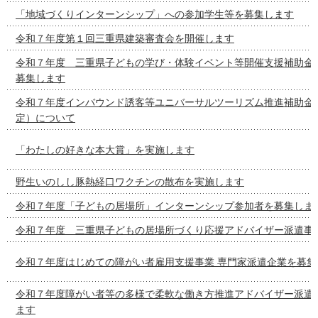
「地域づくりインターンシップ」への参加学生等を募集します
令和７年度第１回三重県建築審査会を開催します
令和７年度 三重県子どもの学び・体験イベント等開催支援補助金
募集します
令和７年度インバウンド誘客等ユニバーサルツーリズム推進補助金
定）について
「わたしの好きな本大賞」を実施します
野生いのしし豚熱経口ワクチンの散布を実施します
令和７年度「子どもの居場所」インターンシップ参加者を募集しま
令和７年度 三重県子どもの居場所づくり応援アドバイザー派遣事
令和７年度はじめての障がい者雇用支援事業 専門家派遣企業を募集
令和７年度障がい者等の多様で柔軟な働き方推進アドバイザー派遣
ます