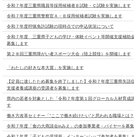
令和７年度三重県職員等採用候補者Ｂ試験・Ｃ試験を実施します
令和７年度三重県警察官Ａ・Ｂ採用候補者試験を実施します
令和７年度狩猟免許試験の現時点での申込状況について
令和７年度 三重県子どもの学び・体験イベント等開催支援補助金
募集します
第２８回三重県障がい者スポーツ大会（陸上競技）を開催します
「わたしの好きな本大賞」を実施します
【定員に達したため募集を終了しました】令和７年度三重県失語症
支援者養成講座の受講者を募集します
県内の若者を対象とした「令和７年度第１回グローカル人材育成講
す
働き方改革セミナー「“ここで働き続けたい”と思われる職場とは？
令和７年度「食の大商談会inみえ」の参加事業者・バイヤーを募集
令和７年度「子どもの居場所」インターンシップ参加者を募集しま