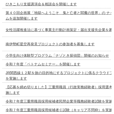
ひきこもり支援講演会＆相談会を開催します
第４０回企画展「地獄へようこそ 鬼と亡者と閻魔の世界」の ナイ
ムを追加開催します
女性活躍推進法に基づく事業主行動計画策定・届出支援先企業を募
南伊勢町星空再発見プロジェクトの参加者を募集します
小学生向け体験型プログラム「ナゾとき探偵団」開催のお知らせ
令和７年度「ベトナムセミナー」を開催します
JR関西線１２駅を旅の目的地にするプロジェクトに係るクラウドフ
を実施します
【応募を締め切りました】三重県職員（行政実務経験者）採用選考
施します
令和７年度三重県職員採用候補者民間企業等職務経験者試験を実施
令和７年度三重県職員採用候補者Ｃ試験（キャリア不問枠）を実施