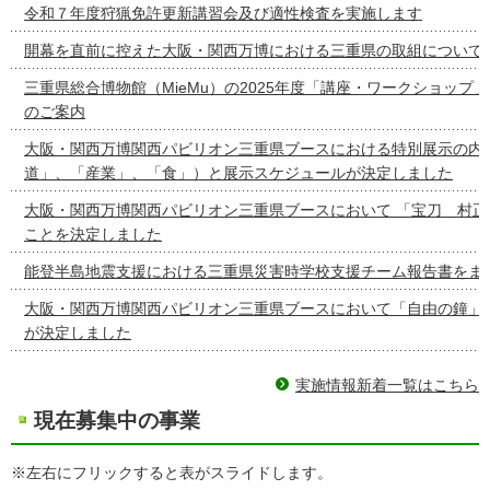
令和７年度狩猟免許更新講習会及び適性検査を実施します
開幕を直前に控えた大阪・関西万博における三重県の取組について
三重県総合博物館（MieMu）の2025年度「講座・ワークショップ
のご案内
大阪・関西万博関西パビリオン三重県ブースにおける特別展示の内容
道」、「産業」、「食」）と展示スケジュールが決定しました
大阪・関西万博関西パビリオン三重県ブースにおいて 「宝刀 村正
ことを決定しました
能登半島地震支援における三重県災害時学校支援チーム報告書をま
大阪・関西万博関西パビリオン三重県ブースにおいて「自由の鐘」
が決定しました
実施情報新着一覧はこちら
現在募集中の事業
※左右にフリックすると表がスライドします。