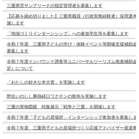
三重県営サンアリーナの指定管理者を募集します
【応募を締め切りました】三重県職員（行政実務経験者）採用選考
施します
「地域づくりインターンシップ」への参加学生等を募集します
令和７年度 三重県子どもの学び・体験イベント等開催支援補助金
募集します
令和７年度インバウンド誘客等ユニバーサルツーリズム推進補助金
定）について
「わたしの好きな本大賞」を実施します
野生いのしし豚熱経口ワクチンの散布を実施します
三重の実物図鑑 特集展示「戦争と三重」を開催します
令和７年度「子どもの居場所」インターンシップ参加者を募集しま
令和７年度 三重県子どもの居場所づくり応援アドバイザー派遣事