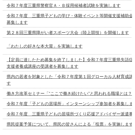
令和７年度三重県警察官Ａ・Ｂ採用候補者試験を実施します
令和７年度 三重県子どもの学び・体験イベント等開催支援補助金
募集します
第２８回三重県障がい者スポーツ大会（陸上競技）を開催します
「わたしの好きな本大賞」を実施します
【定員に達したため募集を終了しました】令和７年度三重県失語症
支援者養成講座の受講者を募集します
県内の若者を対象とした「令和７年度第１回グローカル人材育成講
す
働き方改革セミナー「“ここで働き続けたい”と思われる職場とは？
令和７年度「子どもの居場所」インターンシップ参加者を募集しま
令和７年度 三重県子どもの居場所づくり応援アドバイザー派遣事
県民提案予算について、県民の皆さんによる「投票」を実施します