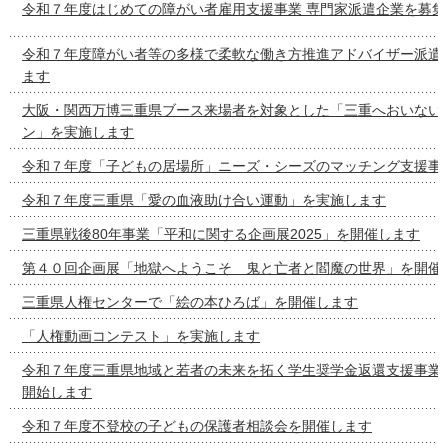
令和７年度はじめての障がい者雇用支援事業 専門家派遣企業を募集
令和７年度障がい者等の多様で柔軟な働き方推進アドバイザー派遣
ます
大阪・関西万博三重県ブース来場者を対象とした「三重へおいない
ン」を実施します
令和７年度「子どもの居場所」ニーズ・シーズのマッチング支援事
令和７年度三重県「愛の血液助け合い運動」を実施します
三重県戦後80年事業「平和に関する企画展2025」を開催します
第４０回企画展「地獄へようこそ 鬼と亡者と閻魔の世界」を開催
三重県人権センターで「絵の本ひろば」を開催します
「人権動画コンテスト」を実施します
令和７年度三重県地域と若者の未来を拓く学生奨学金返還支援事業
開始します
令和７年度不登校の子どもの保護者相談会を開催します