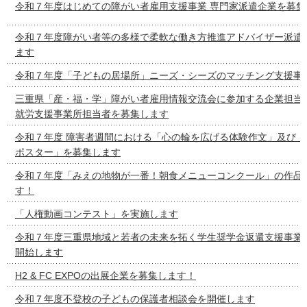
令和７年度はじめての障がい者雇用支援事業 専門家派遣企業を募集
令和７年度障がい者等の多様で柔軟な働き方推進アドバイザー派遣
ます
令和７年度「子どもの居場所」ニーズ・シーズのマッチング支援事
三重県「産・福・学」障がい者雇用情報交流会に参加する企業担当
就労支援事業所担当者を募集します
令和７年度 障害者週間における「心の輪を広げる体験作文」及び「
ポスター」を募集します
令和７年度「みえの地物が一番！朝食メニューコンクール」の作品
す！
「人権動画コンテスト」を実施します
令和７年度三重県地域と若者の未来を拓く学生奨学金返還支援事業
開始します
H2 & FC EXPOの出展企業を募集します！
令和７年度不登校の子どもの保護者相談会を開催します