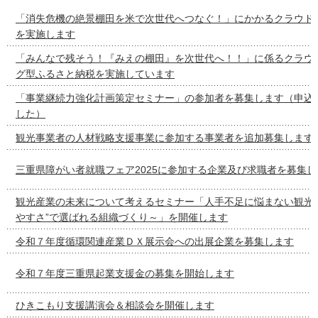
「消失危機の絶景棚田を米で次世代へつなぐ！」にかかるクラウド
を実施します
「みんなで残そう！『みえの棚田』を次世代へ！！」に係るクラウ
グ型ふるさと納税を実施しています
「事業継続力強化計画策定セミナー」の参加者を募集します（申込
した）
観光事業者の人材戦略支援事業に参加する事業者を追加募集します
三重県障がい者就職フェア2025に参加する企業及び求職者を募集し
観光産業の未来について考えるセミナー「人手不足に悩まない観光
やすさ”で選ばれる組織づくり～」を開催します
令和７年度循環関連産業ＤＸ展示会への出展企業を募集します
令和７年度三重県起業支援金の募集を開始します
ひきこもり支援講演会＆相談会を開催します