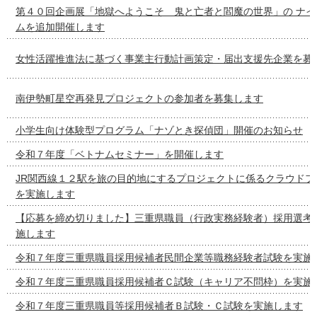
第４０回企画展「地獄へようこそ 鬼と亡者と閻魔の世界」の ナイ
ムを追加開催します
女性活躍推進法に基づく事業主行動計画策定・届出支援先企業を募
南伊勢町星空再発見プロジェクトの参加者を募集します
小学生向け体験型プログラム「ナゾとき探偵団」開催のお知らせ
令和７年度「ベトナムセミナー」を開催します
JR関西線１２駅を旅の目的地にするプロジェクトに係るクラウドフ
を実施します
【応募を締め切りました】三重県職員（行政実務経験者）採用選考
施します
令和７年度三重県職員採用候補者民間企業等職務経験者試験を実施
令和７年度三重県職員採用候補者Ｃ試験（キャリア不問枠）を実施
令和７年度三重県職員等採用候補者Ｂ試験・Ｃ試験を実施します