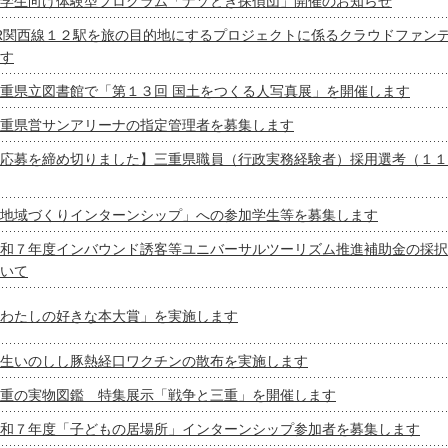
学生向け体験型プログラム「ナゾとき探偵団」開催のお知らせ
R関西線１２駅を旅の目的地にするプロジェクトに係るクラウドファン
す
重県立図書館で「第１３回 国土をつくる人写真展」を開催します
重県営サンアリーナの指定管理者を募集します
応募を締め切りました】三重県職員（行政実務経験者）採用選考（１１
地域づくりインターンシップ」への参加学生等を募集します
和７年度インバウンド誘客等ユニバーサルツーリズム推進補助金の採択
いて
わたしの好きな本大賞」を実施します
生いのしし豚熱経口ワクチンの散布を実施します
重の実物図鑑 特集展示「戦争と三重」を開催します
和７年度「子どもの居場所」インターンシップ参加者を募集します