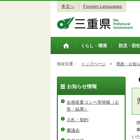
本文へ
Foreign Languages
三重県公式ウェブサイト
くらし・環境
防災・防
トップペ
ージ
現在位置：
トップページ
>
県政・お知
お知らせ情報
企画提案コンペ等情報（公
告・結果）
入札・契約
県
事
審議会
い