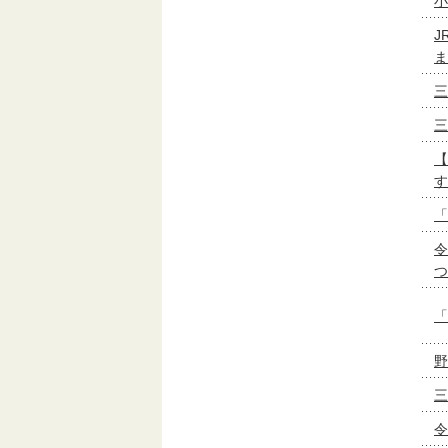
小
J
ま
三
三
【
す
「
令
つ
「
野
三
令