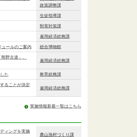
政策調整課
生徒指導課
獣害対策課
雇用経済総務課
ケジュールのご案内
総合博物館
「熊野古道」、
雇用経済総務課
した
教育総務課
することが決定
雇用経済総務課
実施情報新着一覧はこちら
ディングを実施
農山漁村づくり課