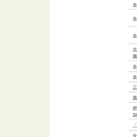
令
令
令
大
施
令
令
三
第
伊
S
「
令