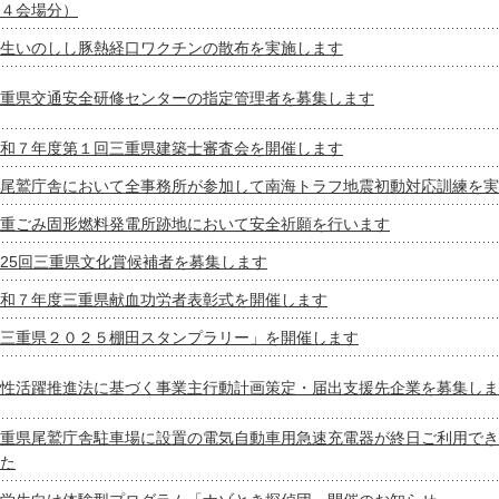
４会場分）
生いのしし豚熱経口ワクチンの散布を実施します
重県交通安全研修センターの指定管理者を募集します
和７年度第１回三重県建築士審査会を開催します
尾鷲庁舎において全事務所が参加して南海トラフ地震初動対応訓練を実
重ごみ固形燃料発電所跡地において安全祈願を行います
25回三重県文化賞候補者を募集します
和７年度三重県献血功労者表彰式を開催します
三重県２０２５棚田スタンプラリー」を開催します
性活躍推進法に基づく事業主行動計画策定・届出支援先企業を募集しま
重県尾鷲庁舎駐車場に設置の電気自動車用急速充電器が終日ご利用でき
た