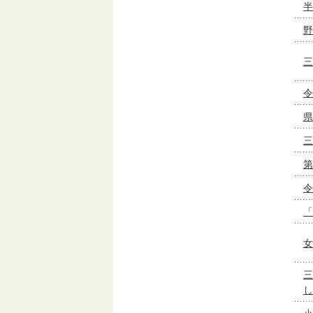
半
野
三
令
県
三
第
令
「
女
三
し