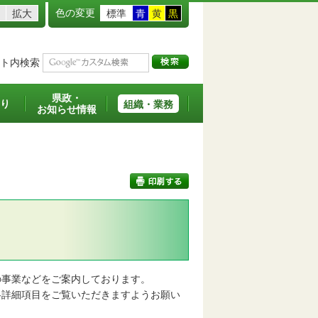
色の変更
拡大
標準
青
黄
黒
ト内検索
県政・
り
組織・業務
お知らせ情報
印刷する
事業などをご案内しております。
詳細項目をご覧いただきますようお願い