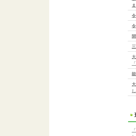
ま
令
令
開
三
大
「
能
大
し
「