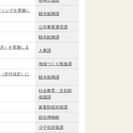
長寿介護課
ディングを実施し
観光振興課
公共事業運営課
観光総務課
月）を実施しま
人事課
地域づくり推進課
（交付決定）に
観光振興課
社会教育・文化財
保護課
家畜防疫対策課
総合博物館
少子化対策課