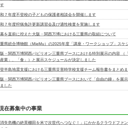
す
和７年度不登校の子どもの保護者相談会を開催します
和７年度狩猟免許更新講習会及び適性検査を実施します
幕を直前に控えた大阪・関西万博における三重県の取組について
重県総合博物館（MieMu）の2025年度「講座・ワークショップ」ス
阪・関西万博関西パビリオン三重県ブースにおける特別展示の内容 （
産業」、「食」）と展示スケジュールが決定しました
登半島地震支援における三重県災害時学校支援チーム報告書をまとめま
阪・関西万博関西パビリオン三重県ブースにおいて「自由の鐘」を展示
ました
現在募集中の事業
消失危機の絶景棚田を米で次世代へつなぐ！」にかかるクラウドファン