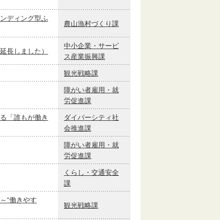
ンディング型ふ
農山漁村づくり課
中小企業・サービ
延長しました）
ス産業振興課
観光戦略課
障がい者雇用・就
労促進課
る「誰もが働き
ダイバーシティ社
会推進課
障がい者雇用・就
労促進課
くらし・交通安全
課
～“働きやす
観光戦略課