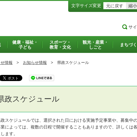
文字サイズ変更
元に戻す
縮小
サイ
健康・福祉・
スポーツ・
観光・産業・
犯
まちづく
子ども
教育・文化
しごと
らせ情報
>
お知らせ情報
>
県政スケジュール
県政スケジュール
政スケジュールでは、選択された日における実施予定事業や、募集中の
業によっては、複数の日程で開催することもありますので、詳しくは各
たします。