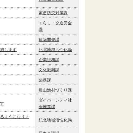
家畜防疫対策課
くらし・交通安全
課
建築開発課
施します
紀北地域活性化局
企業総務課
文化振興課
薬務課
農山漁村づくり課
ダイバーシティ社
す
会推進課
るようになりま
紀北地域活性化局