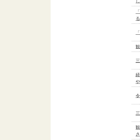
し
「
る
「
観
三
経
や
令
三
観
さ