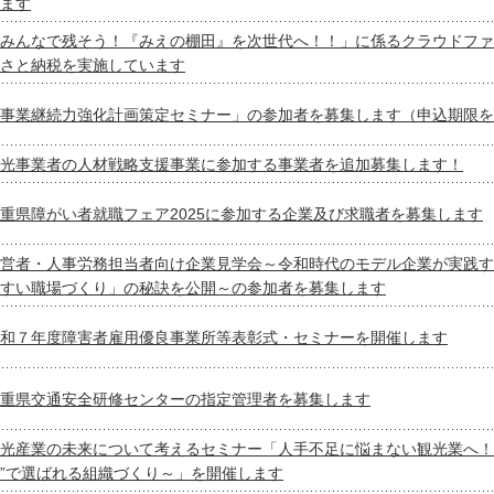
ます
みんなで残そう！『みえの棚田』を次世代へ！！」に係るクラウドファ
さと納税を実施しています
事業継続力強化計画策定セミナー」の参加者を募集します（申込期限を
光事業者の人材戦略支援事業に参加する事業者を追加募集します！
重県障がい者就職フェア2025に参加する企業及び求職者を募集します
営者・人事労務担当者向け企業見学会～令和時代のモデル企業が実践す
すい職場づくり」の秘訣を公開～の参加者を募集します
和７年度障害者雇用優良事業所等表彰式・セミナーを開催します
重県交通安全研修センターの指定管理者を募集します
光産業の未来について考えるセミナー「人手不足に悩まない観光業へ！
”で選ばれる組織づくり～」を開催します