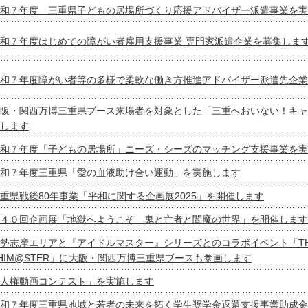
和７年度 三重県子どもの居場所づくり応援アドバイザー派遣事業を実
和７年度はじめての障がい者雇用支援事業 専門家派遣企業を募集しま
和７年度障がい者等の多様で柔軟な働き方推進アドバイザー派遣先企業
阪・関西万博三重県ブース来場者を対象とした「三重へおいない！キャ
します
和７年度「子どもの居場所」ニーズ・シーズのマッチング支援事業を実
和７年度三重県「愛の血液助け合い運動」を実施します
重県戦後80年事業「平和に関する企画展2025」を開催します
４０回企画展「地獄へようこそ 鬼と亡者と閻魔の世界」を開催します
勢志摩エリアと『アイドルマスター』シリーズとのコラボイベント「THE 
HIM@STER」に大阪・関西万博三重県ブースも参画します
人権動画コンテスト」を実施します
和７年度三重県地域と若者の未来を拓く学生奨学金返還支援事業助成金