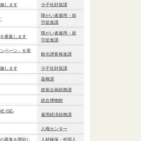
施します
少子化対策課
障がい者雇用・就
す
労促進課
障がい者雇用・就
を募集します
労促進課
ンペーン」を実
観光誘客推進課
施します
少子化対策課
薬務課
政策企画総務課
総合博物館
ISE-
雇用経済総務課
人権センター
の募集を開始し
人材確保・外国人