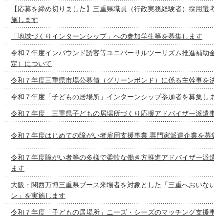
【応募を締め切りました】三重県職員（行政実務経験者）採用選考
施します
「地域づくりインターンシップ」への参加学生等を募集します
令和７年度インバウンド誘客等ユニバーサルツーリズム推進補助金
定）について
令和７年度三重県市場公募債（グリーンボンド）に係る主幹事を決
令和７年度「子どもの居場所」インターンシップ参加者を募集しま
令和７年度 三重県子どもの居場所づくり応援アドバイザー派遣事
令和７年度はじめての障がい者雇用支援事業 専門家派遣企業を募集
令和７年度障がい者等の多様で柔軟な働き方推進アドバイザー派遣
ます
大阪・関西万博三重県ブース来場者を対象とした「三重へおいない
ン」を実施します
令和７年度「子どもの居場所」ニーズ・シーズのマッチング支援事