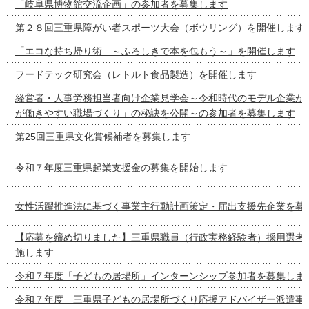
「岐阜県博物館交流企画」の参加者を募集します
第２８回三重県障がい者スポーツ大会（ボウリング）を開催します
「エコな持ち帰り術 ～ふろしきで本を包もう～」を開催します
フードテック研究会（レトルト食品製造）を開催します
経営者・人事労務担当者向け企業見学会～令和時代のモデル企業が
が働きやすい職場づくり」の秘訣を公開～の参加者を募集します
第25回三重県文化賞候補者を募集します
令和７年度三重県起業支援金の募集を開始します
女性活躍推進法に基づく事業主行動計画策定・届出支援先企業を募
【応募を締め切りました】三重県職員（行政実務経験者）採用選考
施します
令和７年度「子どもの居場所」インターンシップ参加者を募集しま
令和７年度 三重県子どもの居場所づくり応援アドバイザー派遣事