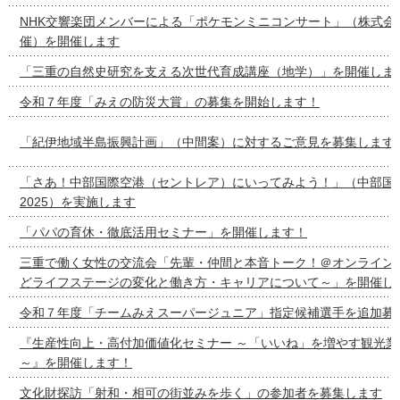
NHK交響楽団メンバーによる「ポケモンミニコンサート」（株式会
催）を開催します
「三重の自然史研究を支える次世代育成講座（地学）」を開催しま
令和７年度「みえの防災大賞」の募集を開始します！
「紀伊地域半島振興計画」（中間案）に対するご意見を募集します
「さあ！中部国際空港（セントレア）にいってみよう！」（中部国
2025）を実施します
「パパの育休・徹底活用セミナー」を開催します！
三重で働く女性の交流会「先輩・仲間と本音トーク！＠オンライン
どライフステージの変化と働き方・キャリアについて～」を開催し
令和７年度「チームみえスーパージュニア」指定候補選手を追加募
『生産性向上・高付加価値化セミナー ～「いいね」を増やす観光業
～』を開催します！
文化財探訪「射和・相可の街並みを歩く」の参加者を募集します