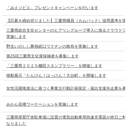
「みえジビエ」プレゼントキャンペーンを行います
【応募を締め切りました】三重県職員（カムバック）採用選考を実
三重県総合文化センターのヒアリングループ導入に係るクラウドフ
実施します
野生いのしし豚熱経口ワクチンの散布を実施します
第25回三重県文化賞候補者を募集します
「三重県２０２５棚田スタンプラリー」を開催します
移動展示「たんけん！はっけん！大台町」を開催します
女性活躍推進法に基づく事業主行動計画策定・届出支援先企業を募
みかん収穫ワーケーションを実施します
三重県尾鷲庁舎駐車場に設置の電気自動車用急速充電器が終日ご利
なりました