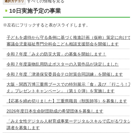
すべての情報を見る
選択カテゴリ
10日実施予定の事業
※左右にフリックすると表がスライドします。
子どもを虐待から守る条例に基づく推進計画（仮称）策定に向けて
審議会児童福祉専門分科会こども相談支援部会を開催します
令和７年度「みえの防災大賞」の募集を開始します！
令和７年度薬物乱用防止ポスターの入賞作品が決定しました
令和７年度「津港保安委員会テロ対策合同訓練」を開催します
大阪・関西万博三重県ブースでの特別展示「食」及び 「行こう！万
え』プレゼントキャンペーン」（第１０弾）を実施します
【応募を締め切りました】三重県職員（獣医師等）を募集します
2026年度日本生命財団助成の希望団体を募集します
「みえ女性デジタル人材育成事業ーデジタルスキルで広がるワタシ
講者を募集します