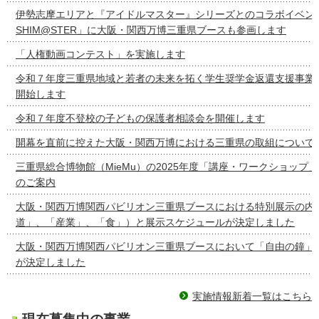
伊勢志摩エリアと『アイドルマスター』シリーズとのコラボイベント「T
SHIM@STER」に大阪・関西万博三重県ブースも参画します
「人権動画コンテスト」を実施します
令和７年度三重県地域と若者の未来を拓く学生奨学金返還支援事業
開始します
令和７年度不登校の子どもの保護者相談会を開催します
開幕を直前に控えた大阪・関西万博における三重県の取組について
三重県総合博物館（MieMu）の2025年度「講座・ワークショップ
のご案内
大阪・関西万博関西パビリオン三重県ブースにおける特別展示の内容
道」、「産業」、「食」）と展示スケジュールが決定しました
大阪・関西万博関西パビリオン三重県ブースにおいて「自由の鐘」
が決定しました
実施情報新着一覧はこちら