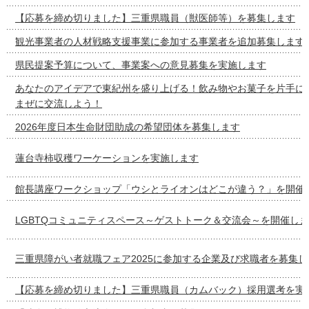
【応募を締め切りました】三重県職員（獣医師等）を募集します
観光事業者の人材戦略支援事業に参加する事業者を追加募集します
県民提案予算について、事業案への意見募集を実施します
あなたのアイデアで東紀州を盛り上げる！飲み物やお菓子を片手に
まぜに交流しよう！
2026年度日本生命財団助成の希望団体を募集します
蓮台寺柿収穫ワーケーションを実施します
館長講座ワークショップ「ウシとライオンはどこが違う？」を開催
LGBTQコミュニティスペース～ゲストトーク＆交流会～を開催し
三重県障がい者就職フェア2025に参加する企業及び求職者を募集し
【応募を締め切りました】三重県職員（カムバック）採用選考を実