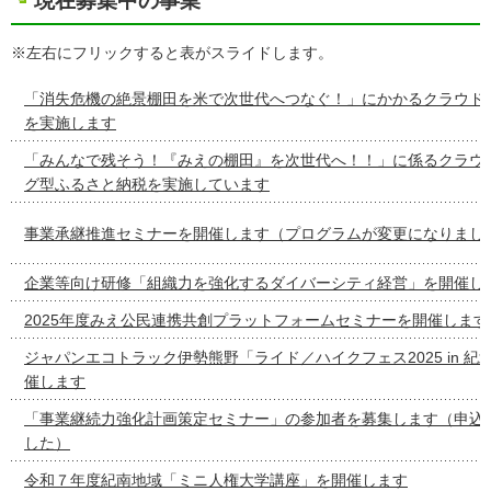
現在募集中の事業
※左右にフリックすると表がスライドします。
「消失危機の絶景棚田を米で次世代へつなぐ！」にかかるクラウド
を実施します
「みんなで残そう！『みえの棚田』を次世代へ！！」に係るクラウ
グ型ふるさと納税を実施しています
事業承継推進セミナーを開催します（プログラムが変更になりまし
企業等向け研修「組織力を強化するダイバーシティ経営」を開催し
2025年度みえ公民連携共創プラットフォームセミナーを開催します
ジャパンエコトラック伊勢熊野「ライド／ハイクフェス2025 in 紀
催します
「事業継続力強化計画策定セミナー」の参加者を募集します（申込
した）
令和７年度紀南地域「ミニ人権大学講座」を開催します