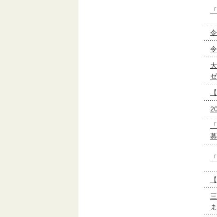
「
令
令
大
ゼ
【
2
「
募
「
【
三
ま