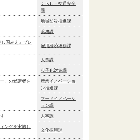
くらし・交通安全
課
地域防災推進課
薬務課
美し国みえ』プレ
雇用経済総務課
人事課
少子化対策課
ー」の受講者を
産業イノベーショ
ン推進課
フードイノベーシ
ョン課
す
人事課
ィングを実施し
文化振興課