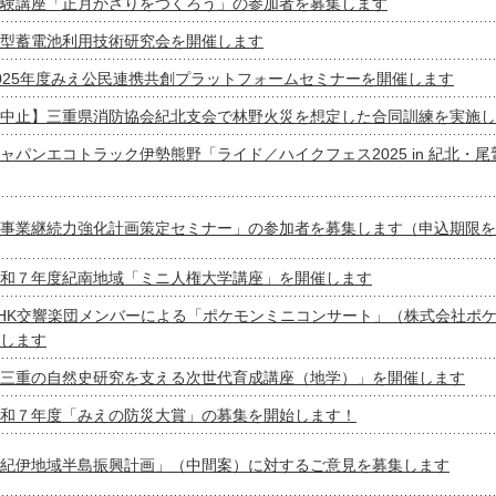
験講座「正月かざりをつくろう」の参加者を募集します
型蓄電池利用技術研究会を開催します
025年度みえ公民連携共創プラットフォームセミナーを開催します
中止】三重県消防協会紀北支会で林野火災を想定した合同訓練を実施し
ャパンエコトラック伊勢熊野「ライド／ハイクフェス2025 in 紀北・
事業継続力強化計画策定セミナー」の参加者を募集します（申込期限を
和７年度紀南地域「ミニ人権大学講座」を開催します
HK交響楽団メンバーによる「ポケモンミニコンサート」（株式会社ポ
します
三重の自然史研究を支える次世代育成講座（地学）」を開催します
和７年度「みえの防災大賞」の募集を開始します！
紀伊地域半島振興計画」（中間案）に対するご意見を募集します