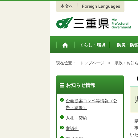
本文へ
Foreign Languages
三重県公式ウェブサイト
くらし・環境
防災・防
トップペ
ージ
現在位置：
トップページ
>
県政・お知
お知らせ情報
企画提案コンペ等情報（公
告・結果）
入札・契約
県
事
審議会
い