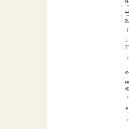
体
小
2
【
ジ
す
「
令
N
催
「
令
「