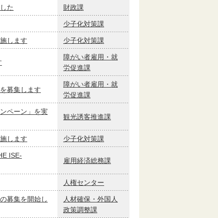
した
財政課
少子化対策課
施します
少子化対策課
障がい者雇用・就
す
労促進課
障がい者雇用・就
を募集します
労促進課
ンペーン」を実
観光誘客推進課
施します
少子化対策課
ISE-
雇用経済総務課
人権センター
の募集を開始し
人材確保・外国人
政策調整課