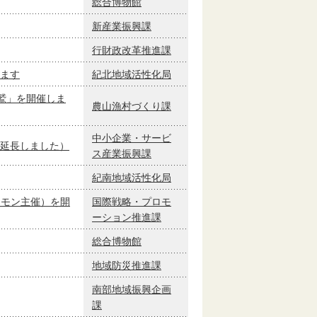
総合博物館
新産業振興課
行財政改革推進課
ます
紀北地域活性化局
尾鷲」を開催しま
農山漁村づくり課
中小企業・サービ
延長しました）
ス産業振興課
紀南地域活性化局
ケモン主催）を開
国際戦略・プロモ
ーション推進課
総合博物館
地域防災推進課
南部地域振興企画
課