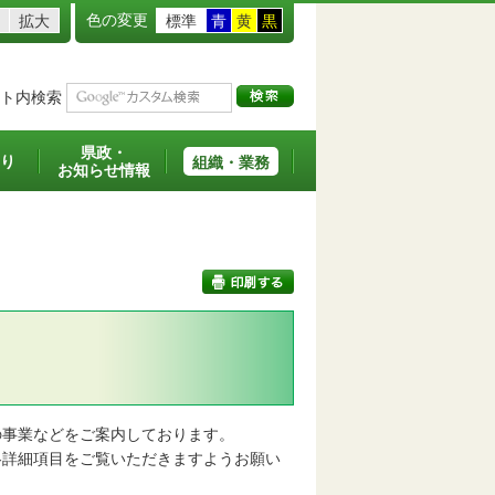
色の変更
拡大
標準
青
黄
黒
ト内検索
県政・
り
組織・業務
お知らせ情報
印刷する
事業などをご案内しております。
詳細項目をご覧いただきますようお願い