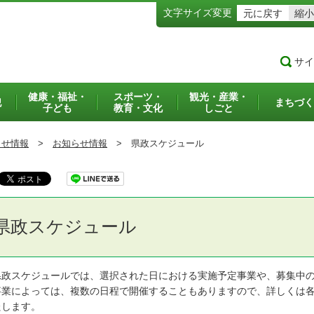
文字サイズ変更
元に戻す
縮小
サイ
健康・福祉・
スポーツ・
観光・産業・
犯
まちづく
子ども
教育・文化
しごと
らせ情報
>
お知らせ情報
>
県政スケジュール
県政スケジュール
政スケジュールでは、選択された日における実施予定事業や、募集中の
業によっては、複数の日程で開催することもありますので、詳しくは各
たします。