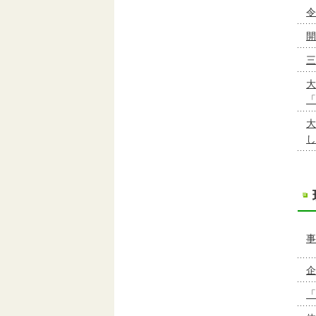
令
開
三
大
「
大
し
事
企
「