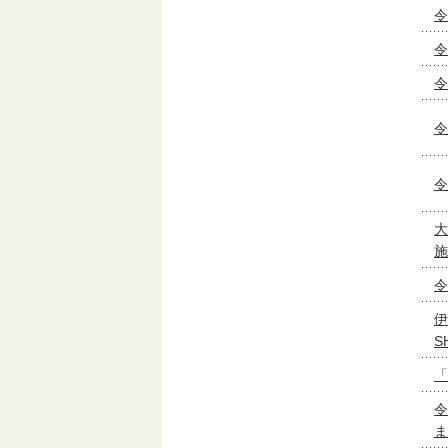
令
令
令
令
令
大
施
令
伊
S
「
令
ま