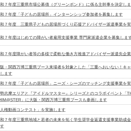
和７年度三重県市場公募債（グリーンボンド）に係る主幹事を決定しま
和７年度「子どもの居場所」インターンシップ参加者を募集します
和７年度 三重県子どもの居場所づくり応援アドバイザー派遣事業を実
和７年度はじめての障がい者雇用支援事業 専門家派遣企業を募集しま
和７年度障がい者等の多様で柔軟な働き方推進アドバイザー派遣先企業
阪・関西万博三重県ブース来場者を対象とした「三重へおいない！キャ
します
和７年度「子どもの居場所」ニーズ・シーズのマッチング支援事業を実
勢志摩エリアと『アイドルマスター』シリーズとのコラボイベント「THE 
HIM@STER」に大阪・関西万博三重県ブースも参画します
人権動画コンテスト」を実施します
和７年度三重県地域と若者の未来を拓く学生奨学金返還支援事業助成金
す