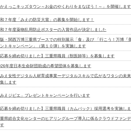
かえっこキッズタウン～お金のやくわりをまなぼう！～」を開催します
和７年度「みえの防災大賞」の募集を開始します！
和７年度薬物乱用防止ポスターの入賞作品が決定しました
阪・関西万博三重県ブースでの特別展示「食」及び 「行こう！万博『
ントキャンペーン」（第１０弾）を実施します
応募を締め切りました】三重県職員（獣医師等）を募集します
026年度日本生命財団助成の希望団体を募集します
みえ女性デジタル人材育成事業ーデジタルスキルで広がるワタシの未来
集します
みえジビエ」プレゼントキャンペーンを行います
応募を締め切りました】三重県職員（カムバック）採用選考を実施しま
重県総合文化センターのヒアリングループ導入に係るクラウドファンデ
す