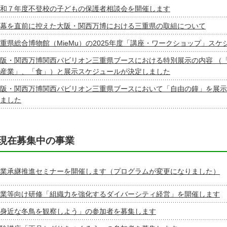
和７年度不登校の子どもの保護者相談会を開催します
幕を直前に控えた大阪・関西万博における三重県の取組について
重県総合博物館（MieMu）の2025年度「講座・ワークショップ」ス
阪・関西万博関西パビリオン三重県ブースにおける特別展示の内容 （
産業」、「食」）と展示スケジュールが決定しました
阪・関西万博関西パビリオン三重県ブースにおいて「自由の鐘」を展示
ました
現在募集中の事業
業承継推進セミナーを開催します（プログラムが変更になりました）
業等向け研修「組織力を強化するダイバーシティ経営」を開催します
身近な冬鳥を観察しよう」の参加者を募集します