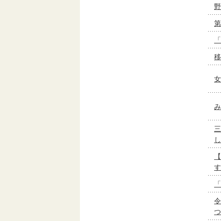
野
第
「
移
女
み
三
し
【
す
「
令
つ