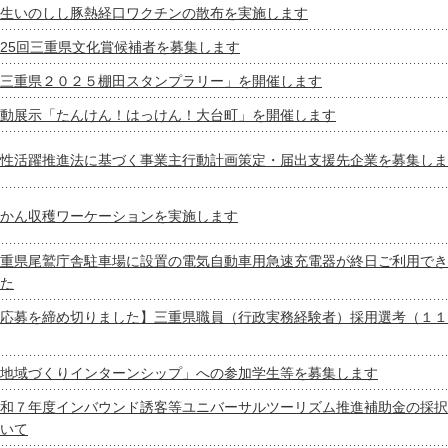
生いのしし豚熱経口ワクチンの散布を実施します
25回三重県文化賞候補者を募集します
三重県２０２５棚田スタンプラリー」を開催します
動展示「たんけん！はっけん！大台町」を開催します
性活躍推進法に基づく事業主行動計画策定・届出支援先企業を募集しま
かん収穫ワーケーションを実施します
重県尾鷲庁舎駐車場に設置の電気自動車用急速充電器が終日ご利用でき
た
応募を締め切りました】三重県職員（行政実務経験者）採用選考（１１
地域づくりインターンシップ」への参加学生等を募集します
和７年度インバウンド誘客等ユニバーサルツーリズム推進補助金の採択
いて