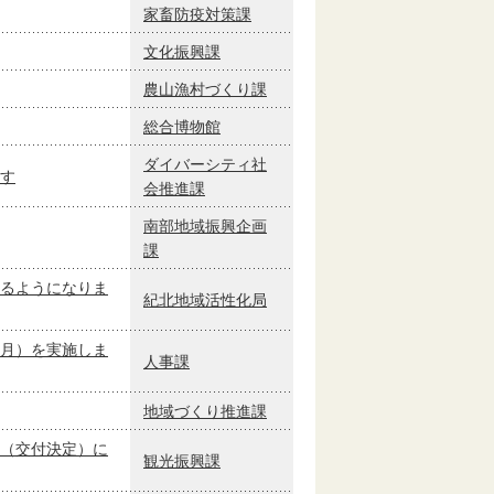
家畜防疫対策課
文化振興課
農山漁村づくり課
総合博物館
ダイバーシティ社
す
会推進課
南部地域振興企画
課
るようになりま
紀北地域活性化局
月）を実施しま
人事課
地域づくり推進課
（交付決定）に
観光振興課