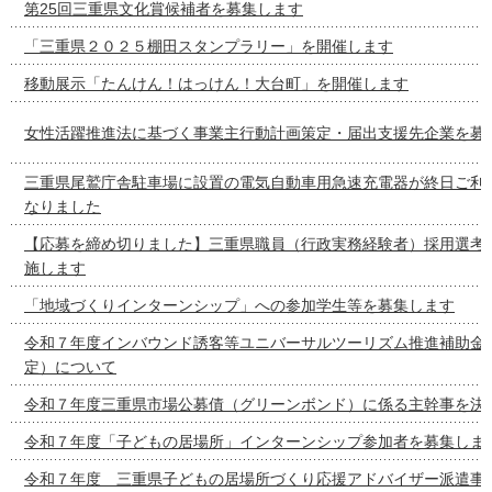
第25回三重県文化賞候補者を募集します
「三重県２０２５棚田スタンプラリー」を開催します
移動展示「たんけん！はっけん！大台町」を開催します
女性活躍推進法に基づく事業主行動計画策定・届出支援先企業を募
三重県尾鷲庁舎駐車場に設置の電気自動車用急速充電器が終日ご利
なりました
【応募を締め切りました】三重県職員（行政実務経験者）採用選考
施します
「地域づくりインターンシップ」への参加学生等を募集します
令和７年度インバウンド誘客等ユニバーサルツーリズム推進補助金
定）について
令和７年度三重県市場公募債（グリーンボンド）に係る主幹事を決
令和７年度「子どもの居場所」インターンシップ参加者を募集しま
令和７年度 三重県子どもの居場所づくり応援アドバイザー派遣事