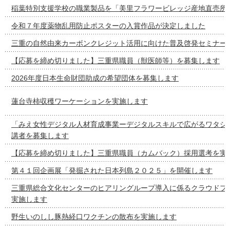
稲葉特別支援学校の職業製品を「美里フラワービレッジ産地直売所
令和７年度薬物乱用防止ポスターの入賞作品が決定しました
三重の自然由来カーボンクレジット活用に向けた普及啓発セミナー
【応募を締め切りました】三重県職員（獣医師等）を募集します
2026年度日本生命財団助成の希望団体を募集します
蓮台寺柿収穫ワーケーションを実施します
「みえ女性デジタル人材育成事業ーデジタルスキルで広がるワタシ
講者を募集します
【応募を締め切りました】三重県職員（カムバック）採用選考を実
第４１回企画展「発掘された日本列島２０２５」を開催します
三重県総合文化センターのヒアリングループ導入に係るクラウドフ
実施します
野生いのしし豚熱経口ワクチンの散布を実施します