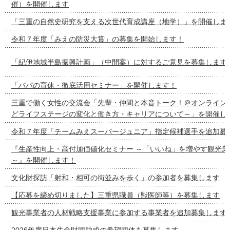
催）を開催します
「三重の自然史研究を支える次世代育成講座（地学）」を開催しま
令和７年度「みえの防災大賞」の募集を開始します！
「紀伊地域半島振興計画」（中間案）に対するご意見を募集します
「パパの育休・徹底活用セミナー」を開催します！
三重で働く女性の交流会「先輩・仲間と本音トーク！＠オンライン
どライフステージの変化と働き方・キャリアについて～」を開催し
令和７年度「チームみえスーパージュニア」指定候補選手を追加募
『生産性向上・高付加価値化セミナー ～「いいね」を増やす観光業
～』を開催します！
文化財探訪「射和・相可の街並みを歩く」の参加者を募集します
【応募を締め切りました】三重県職員（獣医師等）を募集します
観光事業者の人材戦略支援事業に参加する事業者を追加募集します
2026年度日本生命財団助成の希望団体を募集します