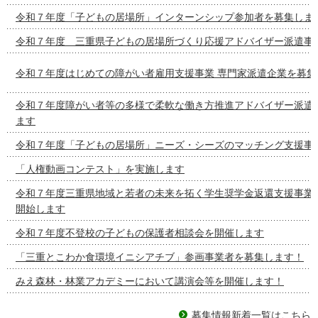
令和７年度「子どもの居場所」インターンシップ参加者を募集しま
令和７年度 三重県子どもの居場所づくり応援アドバイザー派遣事
令和７年度はじめての障がい者雇用支援事業 専門家派遣企業を募集
令和７年度障がい者等の多様で柔軟な働き方推進アドバイザー派遣
ます
令和７年度「子どもの居場所」ニーズ・シーズのマッチング支援事
「人権動画コンテスト」を実施します
令和７年度三重県地域と若者の未来を拓く学生奨学金返還支援事業
開始します
令和７年度不登校の子どもの保護者相談会を開催します
「三重とこわか食環境イニシアチブ」参画事業者を募集します！
みえ森林・林業アカデミーにおいて講演会等を開催します！
募集情報新着一覧はこちら