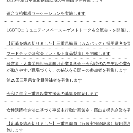
蓮台寺柿収穫ワーケーションを実施します
LGBTQコミュニティスペース～ゲストトーク＆交流会～を開催し
【応募を締め切りました】三重県職員（カムバック）採用選考を実
フードテック研究会（レトルト食品製造）を開催します
経営者・人事労務担当者向け企業見学会～令和時代のモデル企業が
が働きやすい職場づくり」の秘訣を公開～の参加者を募集します
第25回三重県文化賞候補者を募集します
令和７年度三重県起業支援金の募集を開始します
女性活躍推進法に基づく事業主行動計画策定・届出支援先企業を募
【応募を締め切りました】三重県職員（行政実務経験者）採用選考
施します