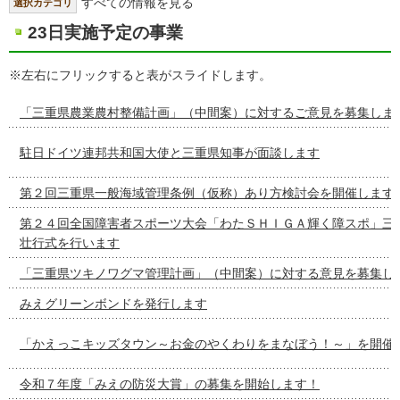
すべての情報を見る
選択カテゴリ
23日実施予定の事業
※左右にフリックすると表がスライドします。
「三重県農業農村整備計画」（中間案）に対するご意見を募集しま
駐日ドイツ連邦共和国大使と三重県知事が面談します
第２回三重県一般海域管理条例（仮称）あり方検討会を開催します
第２４回全国障害者スポーツ大会「わたＳＨＩＧＡ輝く障スポ」三
壮行式を行います
「三重県ツキノワグマ管理計画」（中間案）に対する意見を募集し
みえグリーンボンドを発行します
「かえっこキッズタウン～お金のやくわりをまなぼう！～」を開催
令和７年度「みえの防災大賞」の募集を開始します！