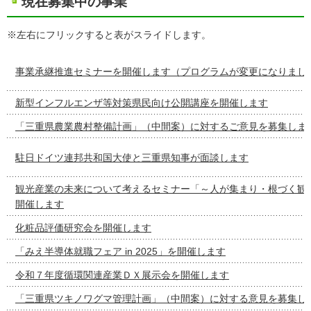
現在募集中の事業
※左右にフリックすると表がスライドします。
事業承継推進セミナーを開催します（プログラムが変更になりまし
新型インフルエンザ等対策県民向け公開講座を開催します
「三重県農業農村整備計画」（中間案）に対するご意見を募集しま
駐日ドイツ連邦共和国大使と三重県知事が面談します
観光産業の未来について考えるセミナー「～人が集まり・根づく観
開催します
化粧品評価研究会を開催します
「みえ半導体就職フェア in 2025」を開催します
令和７年度循環関連産業ＤＸ展示会を開催します
「三重県ツキノワグマ管理計画」（中間案）に対する意見を募集し