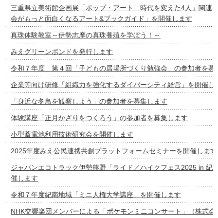
三重県立美術館企画展「ポップ・アート 時代を変えた4人」関連イ
会がもっと面白くなるアート&ブックガイド」を開催します
真珠体験教室～伊勢志摩の真珠養殖を学ぼう！～
みえグリーンボンドを発行します
令和７年度 第４回「子どもの居場所づくり勉強会」の参加者を募
企業等向け研修「組織力を強化するダイバーシティ経営」を開催し
「身近な冬鳥を観察しよう」の参加者を募集します
体験講座「正月かざりをつくろう」の参加者を募集します
小型蓄電池利用技術研究会を開催します
2025年度みえ公民連携共創プラットフォームセミナーを開催します
ジャパンエコトラック伊勢熊野「ライド／ハイクフェス2025 in 紀
催します
令和７年度紀南地域「ミニ人権大学講座」を開催します
NHK交響楽団メンバーによる「ポケモンミニコンサート」（株式会