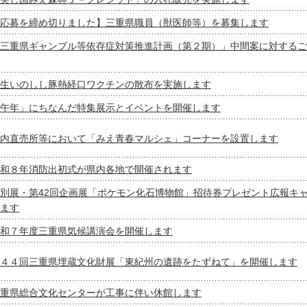
応募を締め切りました】三重県職員（獣医師等）を募集します
三重県ギャンブル等依存症対策推進計画（第２期）」中間案に対するご
生いのしし豚熱経口ワクチンの散布を実施します
午年」にちなんだ特集展示とイベントを開催します
内直売所等において「みえ青春マルシェ」コーナーを設置します
和８年消防出初式が県内各地で開催されます
別展・第42回企画展「ポケモン化石博物館」招待券プレゼント広報キ
ます
和７年度三重県気候講演会を開催します
４４回三重県埋蔵文化財展「東紀州の遺跡をたずねて」を開催します
重県総合文化センターが工事に伴い休館します