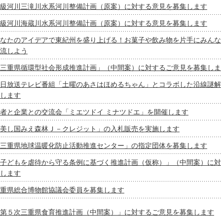
級河川三滝川水系河川整備計画（原案）に対する意見を募集します
級河川海蔵川水系河川整備計画（原案）に対する意見を募集します
なたのアイデアで東紀州を盛り上げる！お菓子や飲み物を片手にみんな
流しよう
三重県循環型社会形成推進計画」（中間案）に対するご意見を募集しま
日放送テレビ番組「土曜のあさはほめるちゃん」とコラボした沿線謎解
します
者と企業との交流会「ミエツドイ ミナツドエ」を開催します
美し国みえ森林Ｊ－クレジット」の入札販売を実施します
三重県地球温暖化防止活動推進センター」の指定団体を募集します
子どもを虐待から守る条例に基づく推進計画（仮称）」（中間案）に対
します
重県総合博物館協議会委員を募集します
第５次三重県食育推進計画（中間案）」に対するご意見を募集します