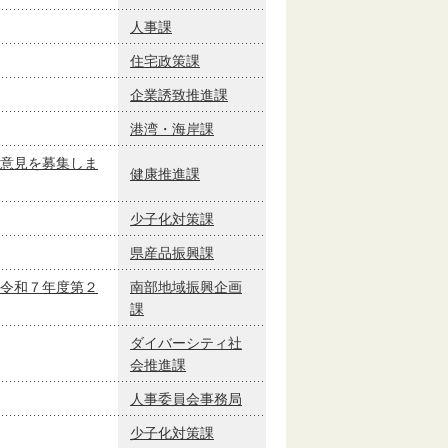
人事課
住宅政策課
企業誘致推進課
港湾・海岸課
意見を募集しま
健康推進課
少子化対策課
県産品振興課
令和７年度第２
南部地域振興企画
課
ダイバーシティ社
会推進課
人事委員会事務局
少子化対策課