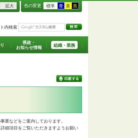
色の変更
拡大
標準
青
黄
黒
ト内検索
県政・
り
組織・業務
お知らせ情報
印刷する
事業などをご案内しております。
詳細項目をご覧いただきますようお願い