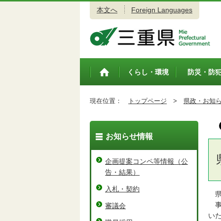
本文へ
Foreign Languages
三重県公式ウェブサイト
くらし・環境
防災・防
トップペ
ージ
現在位置：
トップページ
>
県政・お知
お知らせ情報
企画提案コンペ等情報（公
告・結果）
入札・契約
県
事
審議会
い