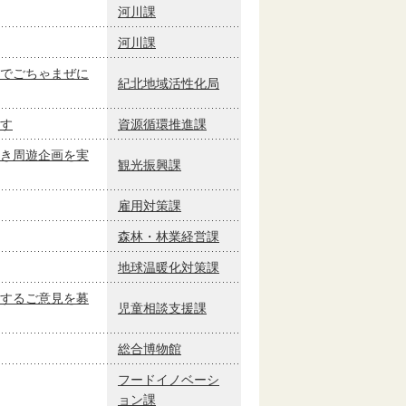
河川課
河川課
でごちゃまぜに
紀北地域活性化局
す
資源循環推進課
き周遊企画を実
観光振興課
雇用対策課
森林・林業経営課
地球温暖化対策課
するご意見を募
児童相談支援課
総合博物館
フードイノベーシ
ョン課