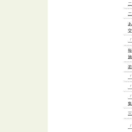
二
二
あ
交
「
毎
施
若
「
「
「
集
三
「