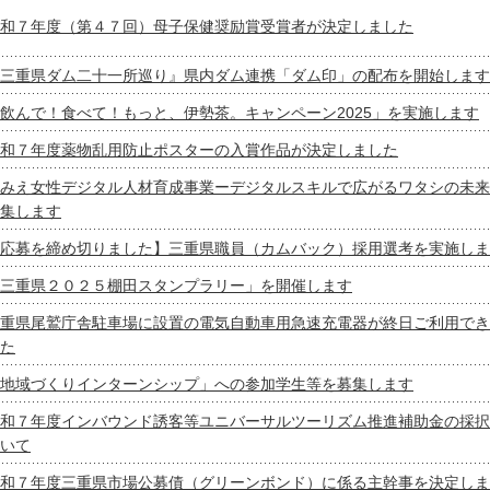
和７年度（第４７回）母子保健奨励賞受賞者が決定しました
三重県ダム二十一所巡り』県内ダム連携「ダム印」の配布を開始します
飲んで！食べて！もっと、伊勢茶。キャンペーン2025」を実施します
和７年度薬物乱用防止ポスターの入賞作品が決定しました
みえ女性デジタル人材育成事業ーデジタルスキルで広がるワタシの未来
集します
応募を締め切りました】三重県職員（カムバック）採用選考を実施しま
三重県２０２５棚田スタンプラリー」を開催します
重県尾鷲庁舎駐車場に設置の電気自動車用急速充電器が終日ご利用でき
た
地域づくりインターンシップ」への参加学生等を募集します
和７年度インバウンド誘客等ユニバーサルツーリズム推進補助金の採択
いて
和７年度三重県市場公募債（グリーンボンド）に係る主幹事を決定しま