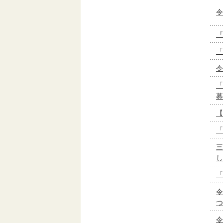
令
『
「
令
「
募
【
「
三
し
「
令
つ
令