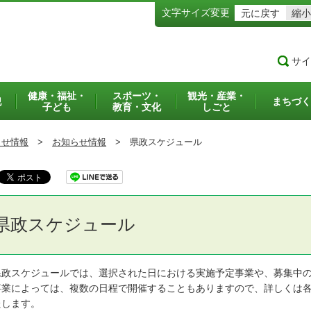
文字サイズ変更
元に戻す
縮小
サイ
健康・福祉・
スポーツ・
観光・産業・
犯
まちづく
子ども
教育・文化
しごと
らせ情報
>
お知らせ情報
>
県政スケジュール
県政スケジュール
政スケジュールでは、選択された日における実施予定事業や、募集中の
業によっては、複数の日程で開催することもありますので、詳しくは各
たします。