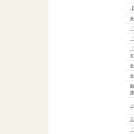
【
令
「
「
「
す
令
令
南
弾
ジ
三
「