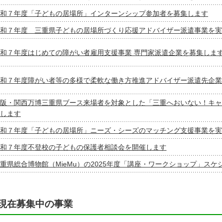
和７年度「子どもの居場所」インターンシップ参加者を募集します
和７年度 三重県子どもの居場所づくり応援アドバイザー派遣事業を実
和７年度はじめての障がい者雇用支援事業 専門家派遣企業を募集しま
和７年度障がい者等の多様で柔軟な働き方推進アドバイザー派遣先企業
阪・関西万博三重県ブース来場者を対象とした「三重へおいない！キャ
します
和７年度「子どもの居場所」ニーズ・シーズのマッチング支援事業を実
和７年度不登校の子どもの保護者相談会を開催します
重県総合博物館（MieMu）の2025年度「講座・ワークショップ」ス
現在募集中の事業