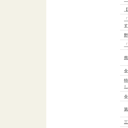
【
「
す
野
「
県
令
特
し
令
第
三