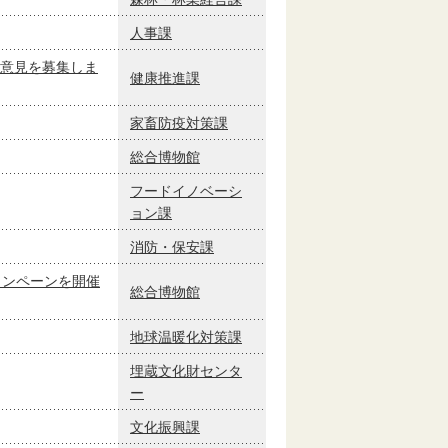
人事課
意見を募集しま
健康推進課
家畜防疫対策課
総合博物館
フードイノベーシ
ョン課
消防・保安課
ャンペーンを開催
総合博物館
地球温暖化対策課
埋蔵文化財センタ
ー
文化振興課