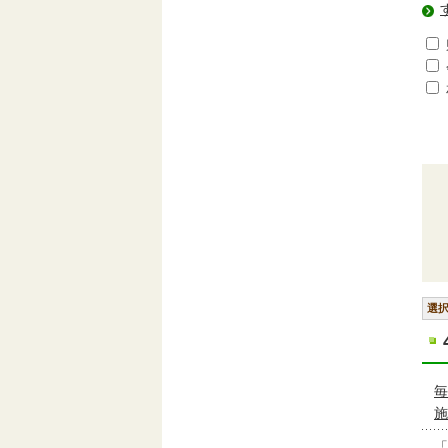
選
毎
施
「