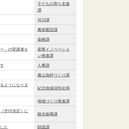
子どもの育ち支援
課
河川課
農産園芸課
薬務課
ー」の受講者を
産業イノベーショ
ン推進課
す
人事課
農山漁村づくり課
るようになりま
紀北地域活性化局
地域づくり推進課
（交付決定）に
観光振興課
した
財政課