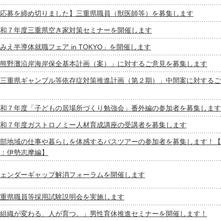
応募を締め切りました】三重県職員（獣医師等）を募集します
和７年度三重県空き家対策セミナーを開催します
みえ半導体就職フェア in TOKYO」を開催します
熊野灘沿岸海岸保全基本計画（案）」に対するご意見を募集します
三重県ギャンブル等依存症対策推進計画（第２期）」中間案に対するご
和７年度「子どもの居場所づくり勉強会」番外編の参加者を募集します
和７年度ガストロノミー人材育成講座の受講者を募集します
部地域の仕事や暮らしを体感するバスツアーの参加者を募集します！【
：伊勢志摩編】
ェンダーギャップ解消フォーラムを開催します
重県職員等採用試験説明会を実施します
組織が変わる、人が育つ。」男性育休推進セミナーを開催します！