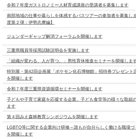
令和７年度ガストロノミー人材育成講座の受講者を募集します
南部地域の仕事や暮らしを体感するバスツアーの参加者を募集しま
度第２弾：伊勢志摩編】
ジェンダーギャップ解消フォーラムを開催します
三重県職員等採用試験説明会を実施します
「組織が変わる、人が育つ。」男性育休推進セミナーを開催します
特別展・第42回企画展「ポケモン化石博物館」招待券プレゼント広
を開催します
令和７年度三重県資源循環セミナーを開催します
子どもや子育て家庭を応援する企業、子ども食堂等の様々な取組の
ます
第４回みえ森林教育シンポジウムを開催します
LGBTQ等に関する企業向け研修～誰もが自分らしく働ける職場づ
を開催します