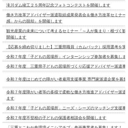
滝川ダム竣工２５周年記念フォトコンテストを開催します
働き方改革アドバイザー派遣取組成果発表会＆働き方改革セミナー
感」からの脱却』を開催します
観光産業の未来について考えるセミナー「～人が集まり・根づく観
開催します
【応募を締め切りました】三重県職員（カムバック）採用選考を実
令和７年度「子どもの居場所」インターンシップ参加者を募集しま
令和７年度 三重県子どもの居場所づくり応援アドバイザー派遣事
令和７年度はじめての障がい者雇用支援事業 専門家派遣企業を募集
令和７年度障がい者等の多様で柔軟な働き方推進アドバイザー派遣
ます
令和７年度「子どもの居場所」ニーズ・シーズのマッチング支援事
令和７年度不登校の子どもの保護者相談会を開催します
「三重とこわか食環境イニシアチブ」参画事業者を募集します！