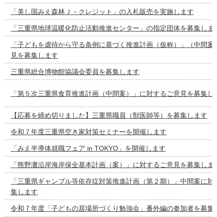
「美し国みえ森林Ｊ－クレジット」の入札販売を実施します
「三重県地球温暖化防止活動推進センター」の指定団体を募集しま
「子どもを虐待から守る条例に基づく推進計画（仮称）」（中間案
見を募集します
三重県総合博物館協議会委員を募集します
「第５次三重県食育推進計画（中間案）」に対するご意見を募集し
【応募を締め切りました】三重県職員（獣医師等）を募集します
令和７年度三重県空き家対策セミナーを開催します
「みえ半導体就職フェア in TOKYO」を開催します
「熊野灘沿岸海岸保全基本計画（案）」に対するご意見を募集しま
「三重県ギャンブル等依存症対策推進計画（第２期）」中間案に対
集します
令和７年度「子どもの居場所づくり勉強会」番外編の参加者を募集