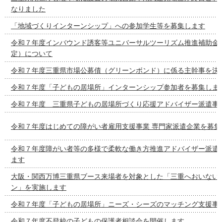
なりました
「地域づくりインターンシップ」への参加学生等を募集します
令和７年度インバウンド誘客等ユニバーサルツーリズム推進補助金
定）について
令和７年度三重県市場公募債（グリーンボンド）に係る主幹事を決
令和７年度「子どもの居場所」インターンシップ参加者を募集しま
令和７年度 三重県子どもの居場所づくり応援アドバイザー派遣事
令和７年度はじめての障がい者雇用支援事業 専門家派遣企業を募集
令和７年度障がい者等の多様で柔軟な働き方推進アドバイザー派遣
ます
大阪・関西万博三重県ブース来場者を対象とした「三重へおいない
ン」を実施します
令和７年度「子どもの居場所」ニーズ・シーズのマッチング支援事
令和７年度不登校の子どもの保護者相談会を開催します