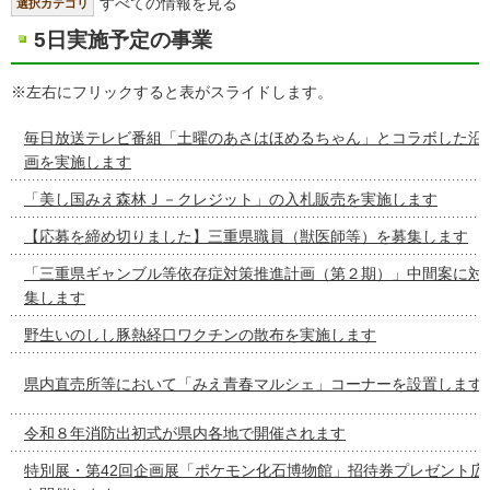
すべての情報を見る
選択カテゴリ
5日実施予定の事業
※左右にフリックすると表がスライドします。
毎日放送テレビ番組「土曜のあさはほめるちゃん」とコラボした沿
画を実施します
「美し国みえ森林Ｊ－クレジット」の入札販売を実施します
【応募を締め切りました】三重県職員（獣医師等）を募集します
「三重県ギャンブル等依存症対策推進計画（第２期）」中間案に対
集します
野生いのしし豚熱経口ワクチンの散布を実施します
県内直売所等において「みえ青春マルシェ」コーナーを設置します
令和８年消防出初式が県内各地で開催されます
特別展・第42回企画展「ポケモン化石博物館」招待券プレゼント広