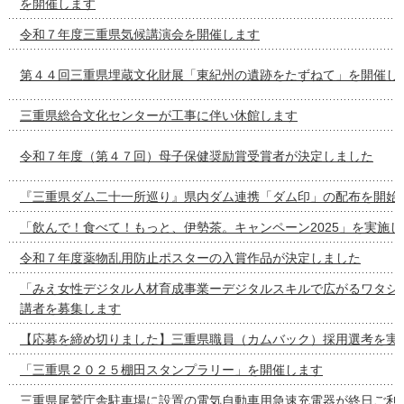
を開催します
令和７年度三重県気候講演会を開催します
第４４回三重県埋蔵文化財展「東紀州の遺跡をたずねて」を開催し
三重県総合文化センターが工事に伴い休館します
令和７年度（第４７回）母子保健奨励賞受賞者が決定しました
『三重県ダム二十一所巡り』県内ダム連携「ダム印」の配布を開始
「飲んで！食べて！もっと、伊勢茶。キャンペーン2025」を実施し
令和７年度薬物乱用防止ポスターの入賞作品が決定しました
「みえ女性デジタル人材育成事業ーデジタルスキルで広がるワタシ
講者を募集します
【応募を締め切りました】三重県職員（カムバック）採用選考を実
「三重県２０２５棚田スタンプラリー」を開催します
三重県尾鷲庁舎駐車場に設置の電気自動車用急速充電器が終日ご利