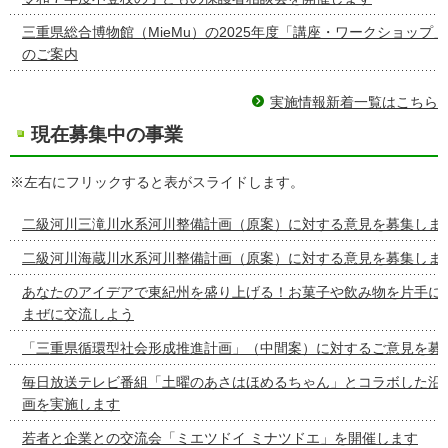
三重県総合博物館（MieMu）の2025年度「講座・ワークショップ
のご案内
実施情報新着一覧はこちら
現在募集中の事業
※左右にフリックすると表がスライドします。
二級河川三滝川水系河川整備計画（原案）に対する意見を募集しま
二級河川海蔵川水系河川整備計画（原案）に対する意見を募集しま
あなたのアイデアで東紀州を盛り上げる！お菓子や飲み物を片手に
まぜに交流しよう
「三重県循環型社会形成推進計画」（中間案）に対するご意見を募
毎日放送テレビ番組「土曜のあさはほめるちゃん」とコラボした沿
画を実施します
若者と企業との交流会「ミエツドイ ミナツドエ」を開催します