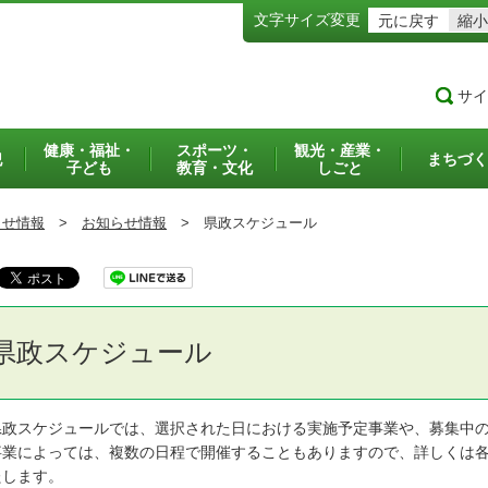
文字サイズ変更
元に戻す
縮小
サイ
健康・福祉・
スポーツ・
観光・産業・
犯
まちづく
子ども
教育・文化
しごと
らせ情報
>
お知らせ情報
>
県政スケジュール
県政スケジュール
政スケジュールでは、選択された日における実施予定事業や、募集中の
業によっては、複数の日程で開催することもありますので、詳しくは各
たします。