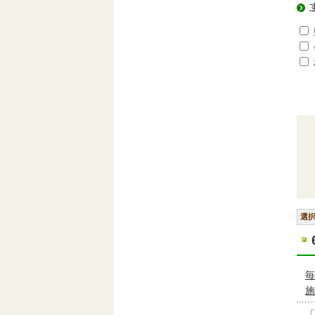
選
毎
施
「