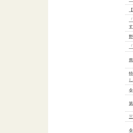
【
「
す
野
「
県
特
し
令
第
三
令