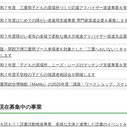
和７年度 三重県子どもの居場所づくり応援アドバイザー派遣事業を実
和７年度はじめての障がい者雇用支援事業 専門家派遣企業を募集しま
和７年度障がい者等の多様で柔軟な働き方推進アドバイザー派遣先企業
阪・関西万博三重県ブース来場者を対象とした「三重へおいない！キャ
します
和７年度「子どもの居場所」ニーズ・シーズのマッチング支援事業を実
和７年度不登校の子どもの保護者相談会を開催します
重県総合博物館（MieMu）の2025年度「講座・ワークショップ」ス
現在募集中の事業
を読もう！読書活動推進事業 多様な主体と連携した読書のイベントを