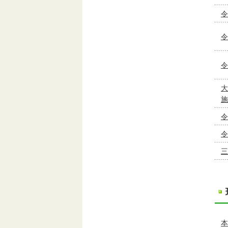
令
令
令
大
施
令
令
三
本