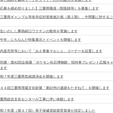
応募を締め切りました】三重県職員（獣医師等）を募集します
三重県ギャンブル等依存症対策推進計画（第２期）」中間案に対するご
生いのしし豚熱経口ワクチンの散布を実施します
午年」にちなんだ特集展示とイベントを開催します
内直売所等において「みえ青春マルシェ」コーナーを設置します
別展・第42回企画展「ポケモン化石博物館」招待券プレゼント広報キ
ます
和７年度三重県気候講演会を開催します
４４回三重県埋蔵文化財展「東紀州の遺跡をたずねて」を開催します
重県総合文化センターが工事に伴い休館します
和７年度（第４７回）母子保健奨励賞受賞者が決定しました