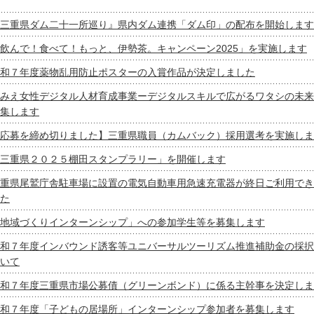
三重県ダム二十一所巡り』県内ダム連携「ダム印」の配布を開始します
飲んで！食べて！もっと、伊勢茶。キャンペーン2025」を実施します
和７年度薬物乱用防止ポスターの入賞作品が決定しました
みえ女性デジタル人材育成事業ーデジタルスキルで広がるワタシの未来
集します
応募を締め切りました】三重県職員（カムバック）採用選考を実施しま
三重県２０２５棚田スタンプラリー」を開催します
重県尾鷲庁舎駐車場に設置の電気自動車用急速充電器が終日ご利用でき
た
地域づくりインターンシップ」への参加学生等を募集します
和７年度インバウンド誘客等ユニバーサルツーリズム推進補助金の採択
いて
和７年度三重県市場公募債（グリーンボンド）に係る主幹事を決定しま
和７年度「子どもの居場所」インターンシップ参加者を募集します