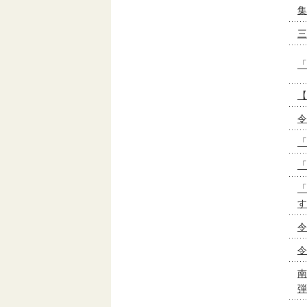
集
三
「
【
令
「
「
「
す
令
令
南
弾