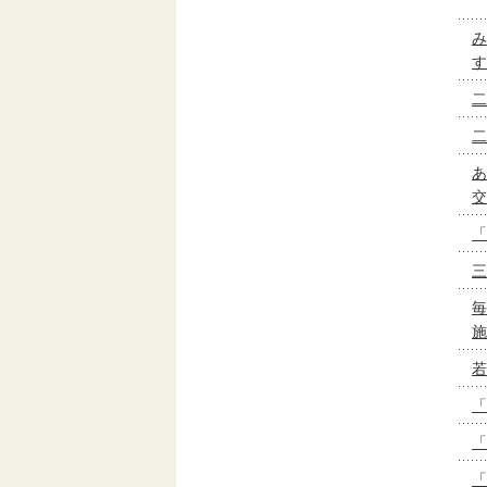
み
す
二
二
あ
交
「
三
毎
施
若
「
「
「