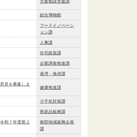
児童相談支援課
総合博物館
フードイノベーシ
ョン課
人事課
住宅政策課
企業誘致推進課
港湾・海岸課
意見を募集しま
健康推進課
少子化対策課
県産品振興課
令和７年度第２
南部地域振興企画
課