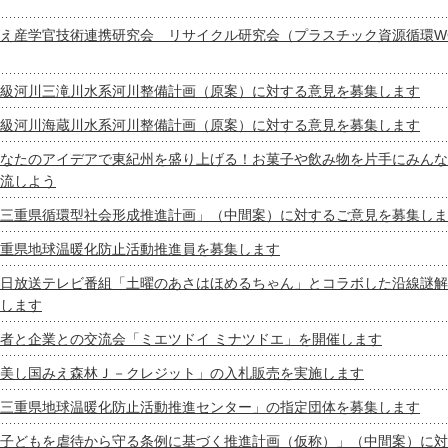
え産学官技術連携研究会 リサイクル研究会（プラスチック資源循環W
級河川三滝川水系河川整備計画（原案）に対する意見を募集します
級河川海蔵川水系河川整備計画（原案）に対する意見を募集します
なたのアイデアで東紀州を盛り上げる！お菓子や飲み物を片手にみんな
流しよう
三重県循環型社会形成推進計画」（中間案）に対するご意見を募集しま
重県地球温暖化防止活動推進員を募集します
日放送テレビ番組「土曜のあさはほめるちゃん」とコラボした沿線謎解
します
者と企業との交流会「ミエツドイ ミナツドエ」を開催します
美し国みえ森林Ｊ－クレジット」の入札販売を実施します
三重県地球温暖化防止活動推進センター」の指定団体を募集します
子どもを虐待から守る条例に基づく推進計画（仮称）」（中間案）に対