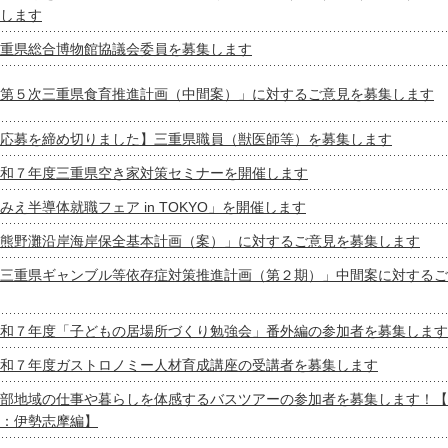
します
重県総合博物館協議会委員を募集します
第５次三重県食育推進計画（中間案）」に対するご意見を募集します
応募を締め切りました】三重県職員（獣医師等）を募集します
和７年度三重県空き家対策セミナーを開催します
みえ半導体就職フェア in TOKYO」を開催します
熊野灘沿岸海岸保全基本計画（案）」に対するご意見を募集します
三重県ギャンブル等依存症対策推進計画（第２期）」中間案に対するご
和７年度「子どもの居場所づくり勉強会」番外編の参加者を募集します
和７年度ガストロノミー人材育成講座の受講者を募集します
部地域の仕事や暮らしを体感するバスツアーの参加者を募集します！【
：伊勢志摩編】