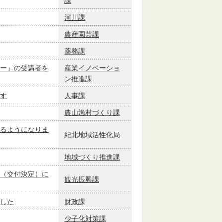
課
河川課
農産園芸課
薬務課
ー」の受講者を
産業イノベーショ
ン推進課
す
人事課
農山漁村づくり課
るようになりま
紀北地域活性化局
地域づくり推進課
（交付決定）に
観光振興課
した
財政課
少子化対策課