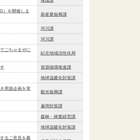
保護課
G）を開催しま
新産業振興課
河川課
河川課
でごちゃまぜに
紀北地域活性化局
す
資源循環推進課
地球温暖化対策課
き周遊企画を実
観光振興課
雇用対策課
森林・林業経営課
地球温暖化対策課
するご意見を募