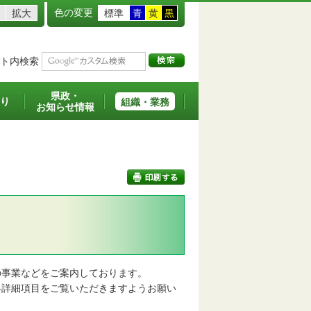
色の変更
拡大
標準
青
黄
黒
ト内検索
県政・
り
組織・業務
お知らせ情報
印刷する
事業などをご案内しております。
詳細項目をご覧いただきますようお願い