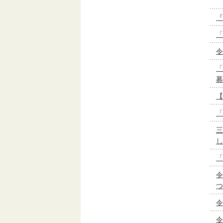
『
「
令
「
募
【
「
三
し
「
令
つ
令
令