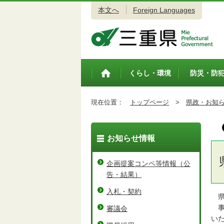
本文へ
Foreign Languages
三重県公式ウェブサイト
くらし・環境
防災・防
トップペ
ージ
現在位置：
トップページ
>
県政・お知
お知らせ情報
企画提案コンペ等情報（公
告・結果）
入札・契約
県
事
審議会
い