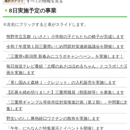
すべての情報を見る
選択カテゴリ
8日実施予定の事業
※左右にフリックすると表がスライドします。
熊野市立五郷（いさと）小学校の子どもたちの椅子が完成します
令和７年度第１回三重県いじめ問題対策連絡協議会を開催します
「三重県×新潟県 新春みにコラボキャンペーン」を実施します！
毎日放送テレビ番組「土曜のあさはほめるちゃん」とコラボした沿
画を実施します
「美し国みえ森林Ｊ－クレジット」の入札販売を実施します
【応募を締め切りました】三重県職員（獣医師等）を募集します
「三重県ギャンブル等依存症対策推進計画（第２期）」中間案に対
集します
野生いのしし豚熱経口ワクチンの散布を実施します
「午年」にちなんだ特集展示とイベントを開催します