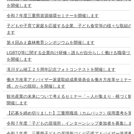
を開催します
令和７年度三重県資源循環セミナーを開催します
子どもや子育て家庭を応援する企業、子ども食堂等の様々な取組の
ます
第４回みえ森林教育シンポジウムを開催します
LGBTQ等に関する企業向け研修～誰もが自分らしく働ける職場づ
を開催します
滝川ダム竣工２５周年記念フォトコンテストを開催します
働き方改革アドバイザー派遣取組成果発表会＆働き方改革セミナー
感」からの脱却』を開催します
観光産業の未来について考えるセミナー「～人が集まり・根づく観
開催します
【応募を締め切りました】三重県職員（カムバック）採用選考を実
令和７年度「子どもの居場所」インターンシップ参加者を募集しま
令和７年度 三重県子どもの居場所づくり応援アドバイザー派遣事