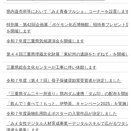
県内直売所等において「みえ青春マルシェ」コーナーを設置します
特別展・第42回企画展「ポケモン化石博物館」招待券プレゼント広
を開催します
令和７年度三重県気候講演会を開催します
第４４回三重県埋蔵文化財展「東紀州の遺跡をたずねて」を開催し
三重県総合文化センターが工事に伴い休館します
令和７年度（第４７回）母子保健奨励賞受賞者が決定しました
『三重県ダム二十一所巡り』県内ダム連携「ダム印」の配布を開始
「飲んで！食べて！もっと、伊勢茶。キャンペーン2025」を実施し
令和７年度薬物乱用防止ポスターの入賞作品が決定しました
「みえ女性デジタル人材育成事業ーデジタルスキルで広がるワタシ
講者を募集します