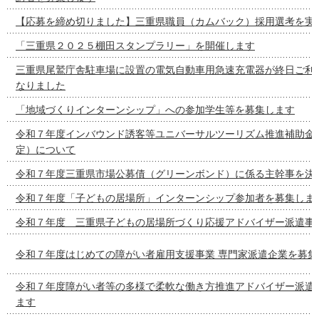
【応募を締め切りました】三重県職員（カムバック）採用選考を実
「三重県２０２５棚田スタンプラリー」を開催します
三重県尾鷲庁舎駐車場に設置の電気自動車用急速充電器が終日ご利
なりました
「地域づくりインターンシップ」への参加学生等を募集します
令和７年度インバウンド誘客等ユニバーサルツーリズム推進補助金
定）について
令和７年度三重県市場公募債（グリーンボンド）に係る主幹事を決
令和７年度「子どもの居場所」インターンシップ参加者を募集しま
令和７年度 三重県子どもの居場所づくり応援アドバイザー派遣事
令和７年度はじめての障がい者雇用支援事業 専門家派遣企業を募集
令和７年度障がい者等の多様で柔軟な働き方推進アドバイザー派遣
ます