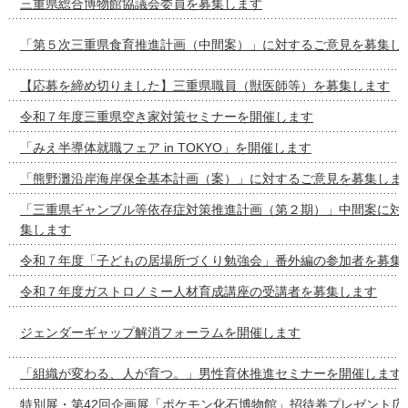
三重県総合博物館協議会委員を募集します
「第５次三重県食育推進計画（中間案）」に対するご意見を募集し
【応募を締め切りました】三重県職員（獣医師等）を募集します
令和７年度三重県空き家対策セミナーを開催します
「みえ半導体就職フェア in TOKYO」を開催します
「熊野灘沿岸海岸保全基本計画（案）」に対するご意見を募集しま
「三重県ギャンブル等依存症対策推進計画（第２期）」中間案に対
集します
令和７年度「子どもの居場所づくり勉強会」番外編の参加者を募集
令和７年度ガストロノミー人材育成講座の受講者を募集します
ジェンダーギャップ解消フォーラムを開催します
「組織が変わる、人が育つ。」男性育休推進セミナーを開催します
特別展・第42回企画展「ポケモン化石博物館」招待券プレゼント広