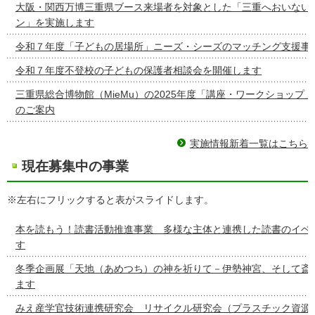
大阪・関西万博三重県ブース来場者を対象とした「三重へおいない
ン」を実施します
令和７年度「子どもの居場所」ニーズ・シーズのマッチング支援事
令和７年度不登校の子どもの保護者相談会を開催します
三重県総合博物館（MieMu）の2025年度「講座・ワークショップ
のご案内
実施情報新着一覧はこちら
現在募集中の事業
※左右にフリックすると表がスライドします。
本を読もう！読書活動推進事業 多様な主体と連携した読書のイベ
す
冬季企画展「天地（あめつち）の神を祈りて－伊勢神宮、そして斎
ます
みえ産学官技術連携研究会 リサイクル研究会（プラスチック資源