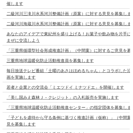
催します
二級河川三滝川水系河川整備計画（原案）に対する意見を募集しま
二級河川海蔵川水系河川整備計画（原案）に対する意見を募集しま
あなたのアイデアで東紀州を盛り上げる！お菓子や飲み物を片手に
まぜに交流しよう
「三重県循環型社会形成推進計画」（中間案）に対するご意見を募
三重県地球温暖化防止活動推進員を募集します
毎日放送テレビ番組「土曜のあさはほめるちゃん」とコラボした沿
画を実施します
若者と企業との交流会「ミエツドイ ミナツドエ」を開催します
「美し国みえ森林Ｊ－クレジット」の入札販売を実施します
「三重県地球温暖化防止活動推進センター」の指定団体を募集しま
「子どもを虐待から守る条例に基づく推進計画（仮称）」（中間案
見を募集します