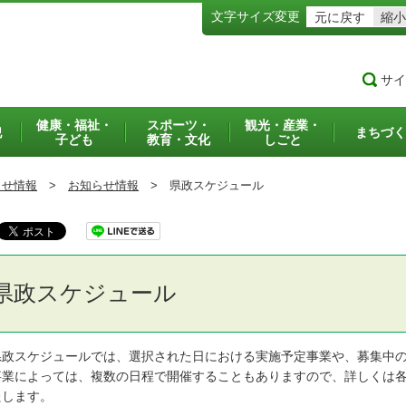
文字サイズ変更
元に戻す
縮小
サイ
健康・福祉・
スポーツ・
観光・産業・
犯
まちづく
子ども
教育・文化
しごと
らせ情報
>
お知らせ情報
>
県政スケジュール
県政スケジュール
政スケジュールでは、選択された日における実施予定事業や、募集中の
業によっては、複数の日程で開催することもありますので、詳しくは各
たします。