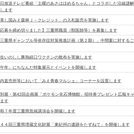
日放送テレビ番組「土曜のあさはほめるちゃん」とコラボした沿線謎解
します
美し国みえ森林Ｊ－クレジット」の入札販売を実施します
応募を締め切りました】三重県職員（獣医師等）を募集します
三重県ギャンブル等依存症対策推進計画（第２期）」中間案に対するご
生いのしし豚熱経口ワクチンの散布を実施します
午年」にちなんだ特集展示とイベントを開催します
内直売所等において「みえ青春マルシェ」コーナーを設置します
別展・第42回企画展「ポケモン化石博物館」招待券プレゼント広報キ
ます
和７年度三重県気候講演会を開催します
４４回三重県埋蔵文化財展「東紀州の遺跡をたずねて」を開催します