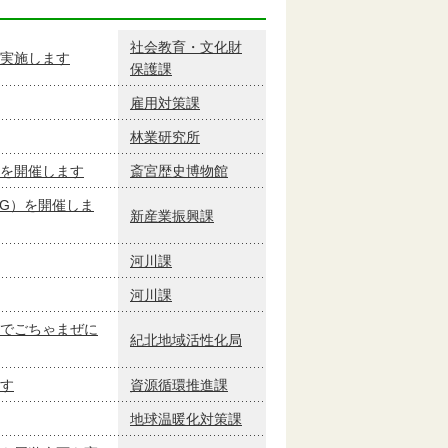
社会教育・文化財
実施します
保護課
雇用対策課
林業研究所
を開催します
斎宮歴史博物館
G）を開催しま
新産業振興課
河川課
河川課
でごちゃまぜに
紀北地域活性化局
す
資源循環推進課
地球温暖化対策課