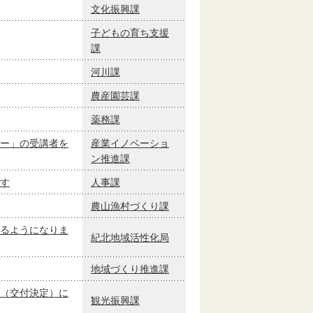
文化振興課
子どもの育ち支援
課
河川課
農産園芸課
薬務課
ー」の受講者を
産業イノベーショ
ン推進課
す
人事課
農山漁村づくり課
るようになりま
紀北地域活性化局
地域づくり推進課
（交付決定）に
観光振興課