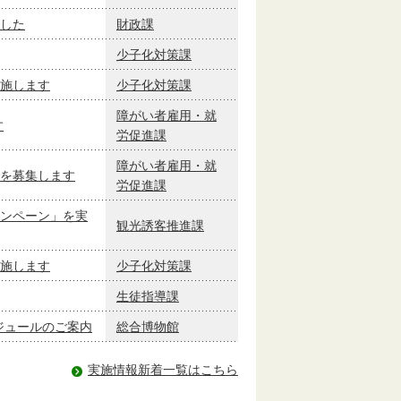
した
財政課
少子化対策課
施します
少子化対策課
障がい者雇用・就
す
労促進課
障がい者雇用・就
を募集します
労促進課
ンペーン」を実
観光誘客推進課
施します
少子化対策課
生徒指導課
ケジュールのご案内
総合博物館
実施情報新着一覧はこちら