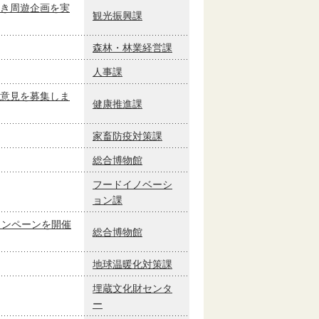
き周遊企画を実
観光振興課
森林・林業経営課
人事課
意見を募集しま
健康推進課
家畜防疫対策課
総合博物館
フードイノベーシ
ョン課
ャンペーンを開催
総合博物館
地球温暖化対策課
埋蔵文化財センタ
ー