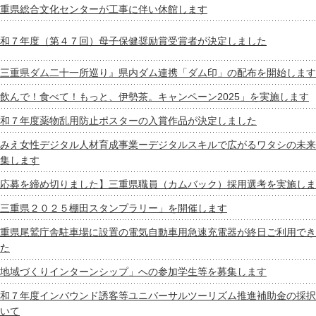
重県総合文化センターが工事に伴い休館します
和７年度（第４７回）母子保健奨励賞受賞者が決定しました
三重県ダム二十一所巡り』県内ダム連携「ダム印」の配布を開始します
飲んで！食べて！もっと、伊勢茶。キャンペーン2025」を実施します
和７年度薬物乱用防止ポスターの入賞作品が決定しました
みえ女性デジタル人材育成事業ーデジタルスキルで広がるワタシの未来
集します
応募を締め切りました】三重県職員（カムバック）採用選考を実施しま
三重県２０２５棚田スタンプラリー」を開催します
重県尾鷲庁舎駐車場に設置の電気自動車用急速充電器が終日ご利用でき
た
地域づくりインターンシップ」への参加学生等を募集します
和７年度インバウンド誘客等ユニバーサルツーリズム推進補助金の採択
いて