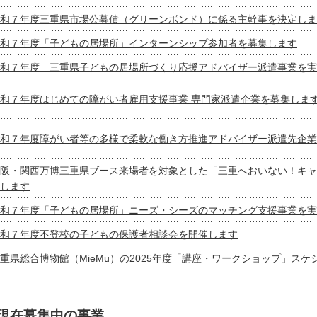
和７年度三重県市場公募債（グリーンボンド）に係る主幹事を決定しま
和７年度「子どもの居場所」インターンシップ参加者を募集します
和７年度 三重県子どもの居場所づくり応援アドバイザー派遣事業を実
和７年度はじめての障がい者雇用支援事業 専門家派遣企業を募集しま
和７年度障がい者等の多様で柔軟な働き方推進アドバイザー派遣先企業
阪・関西万博三重県ブース来場者を対象とした「三重へおいない！キャ
します
和７年度「子どもの居場所」ニーズ・シーズのマッチング支援事業を実
和７年度不登校の子どもの保護者相談会を開催します
重県総合博物館（MieMu）の2025年度「講座・ワークショップ」ス
現在募集中の事業