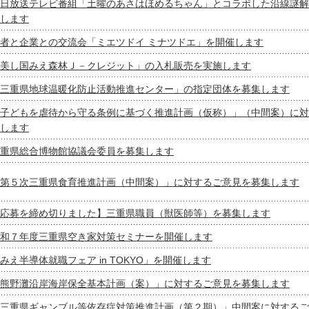
日放送テレビ番組「土曜のあさはほめるちゃん」とコラボした沿線謎解
します
者と企業との交流会「ミエツドイ ミナツドエ」を開催します
美し国みえ森林Ｊ－クレジット」の入札販売を実施します
三重県地球温暖化防止活動推進センター」の指定団体を募集します
子どもを虐待から守る条例に基づく推進計画（仮称）」（中間案）に対
します
重県総合博物館協議会委員を募集します
第５次三重県食育推進計画（中間案）」に対するご意見を募集します
応募を締め切りました】三重県職員（獣医師等）を募集します
和７年度三重県空き家対策セミナーを開催します
みえ半導体就職フェア in TOKYO」を開催します
熊野灘沿岸海岸保全基本計画（案）」に対するご意見を募集します
三重県ギャンブル等依存症対策推進計画（第２期）」中間案に対するご