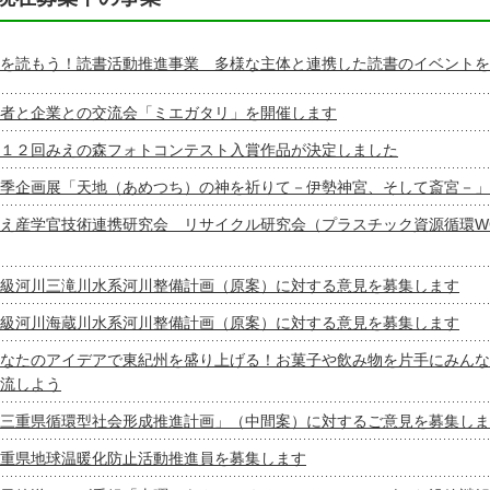
を読もう！読書活動推進事業 多様な主体と連携した読書のイベントを
者と企業との交流会「ミエガタリ」を開催します
１２回みえの森フォトコンテスト入賞作品が決定しました
季企画展「天地（あめつち）の神を祈りて－伊勢神宮、そして斎宮－」
え産学官技術連携研究会 リサイクル研究会（プラスチック資源循環W
級河川三滝川水系河川整備計画（原案）に対する意見を募集します
級河川海蔵川水系河川整備計画（原案）に対する意見を募集します
なたのアイデアで東紀州を盛り上げる！お菓子や飲み物を片手にみんな
流しよう
三重県循環型社会形成推進計画」（中間案）に対するご意見を募集しま
重県地球温暖化防止活動推進員を募集します