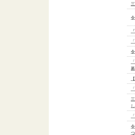
三
令
『
「
令
「
募
【
「
三
し
「
令
つ