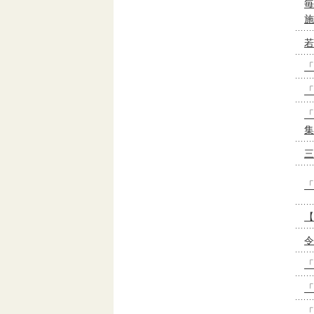
毎
施
若
「
「
「
集
三
「
【
令
「
「
「