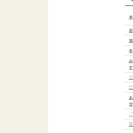
本
若
第
冬
み
す
二
二
あ
交
「
三