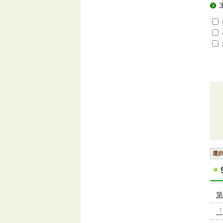
選
第
「