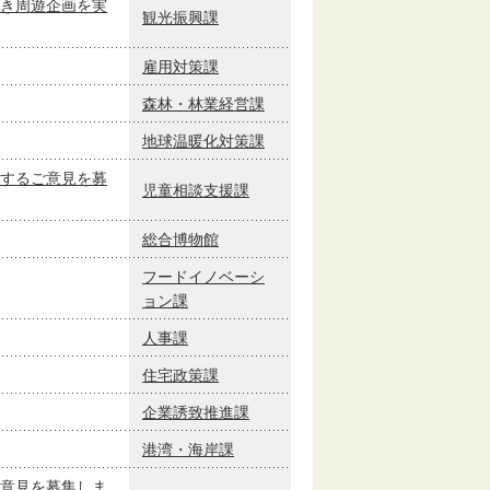
き周遊企画を実
観光振興課
雇用対策課
森林・林業経営課
地球温暖化対策課
するご意見を募
児童相談支援課
総合博物館
フードイノベーシ
ョン課
人事課
住宅政策課
企業誘致推進課
港湾・海岸課
意見を募集しま