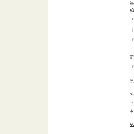
毎
施
「
【
「
す
野
「
県
特
し
令
第