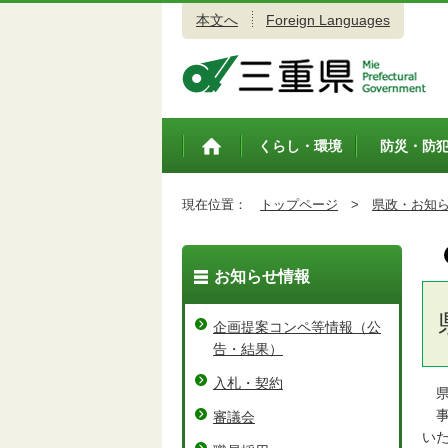
本文へ
Foreign Languages
三重県公式ウェブサイト
くらし・環境
防災・防
トップペ
ージ
現在位置：
トップページ
>
県政・お知
お知らせ情報
企画提案コンペ等情報（公
告・結果）
入札・契約
県
事
審議会
い