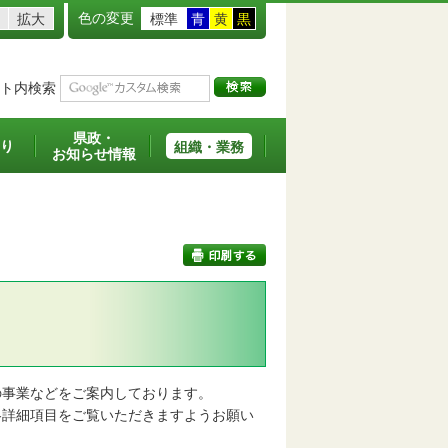
色の変更
拡大
標準
青
黄
黒
ト内検索
県政・
り
組織・業務
お知らせ情報
印刷する
事業などをご案内しております。
詳細項目をご覧いただきますようお願い