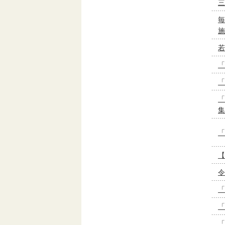
三
毎
施
若
「
「
「
集
「
【
令
「
「
「