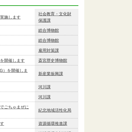
社会教育・文化財
実施します
保護課
総合博物館
総合博物館
雇用対策課
を開催します
斎宮歴史博物館
G）を開催しま
新産業振興課
河川課
河川課
でごちゃまぜに
紀北地域活性化局
す
資源循環推進課