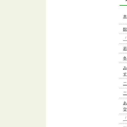
本
館
「
若
冬
み
す
二
二
あ
交
「