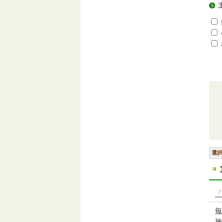
選
「
毎
施