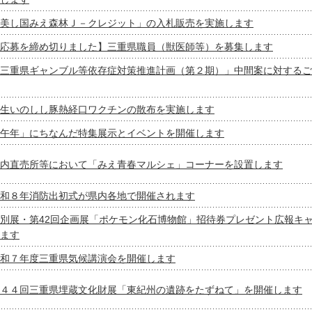
美し国みえ森林Ｊ－クレジット」の入札販売を実施します
応募を締め切りました】三重県職員（獣医師等）を募集します
三重県ギャンブル等依存症対策推進計画（第２期）」中間案に対するご
生いのしし豚熱経口ワクチンの散布を実施します
午年」にちなんだ特集展示とイベントを開催します
内直売所等において「みえ青春マルシェ」コーナーを設置します
和８年消防出初式が県内各地で開催されます
別展・第42回企画展「ポケモン化石博物館」招待券プレゼント広報キ
ます
和７年度三重県気候講演会を開催します
４４回三重県埋蔵文化財展「東紀州の遺跡をたずねて」を開催します