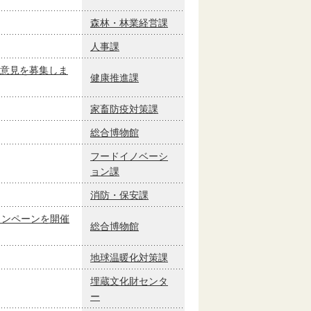
森林・林業経営課
人事課
意見を募集しま
健康推進課
家畜防疫対策課
総合博物館
フードイノベーシ
ョン課
消防・保安課
ャンペーンを開催
総合博物館
地球温暖化対策課
埋蔵文化財センタ
ー