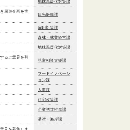
地球温暖化対策課
き周遊企画を実
観光振興課
雇用対策課
森林・林業経営課
地球温暖化対策課
するご意見を募
児童相談支援課
フードイノベーシ
ョン課
人事課
住宅政策課
企業誘致推進課
港湾・海岸課
意見を募集しま