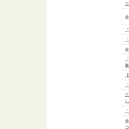
三
令
『
「
令
「
募
【
「
三
し
「
令
つ