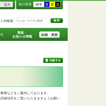
色の変更
拡大
標準
青
黄
黒
ト内検索
県政・
り
組織・業務
お知らせ情報
印刷する
事業などをご案内しております。
詳細項目をご覧いただきますようお願い