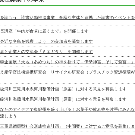
を読もう！読書活動推進事業 多様な主体と連携した読書のイベントを
長講座「牛肉が食卓に届くまで」を開催します
身近な冬鳥を観察しよう」の参加者を募集します
者と企業との交流会「ミエガタリ」を開催します
季企画展「天地（あめつち）の神を祈りて－伊勢神宮、そして斎宮－」
え産学官技術連携研究会 リサイクル研究会（プラスチック資源循環W
級河川三滝川水系河川整備計画（原案）に対する意見を募集します
級河川海蔵川水系河川整備計画（原案）に対する意見を募集します
なたのアイデアで東紀州を盛り上げる！お菓子や飲み物を片手にみんな
流しよう
三重県循環型社会形成推進計画」（中間案）に対するご意見を募集しま