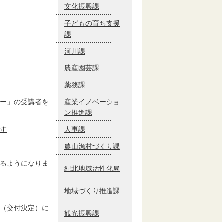
文化振興課
子どもの育ち支援
課
河川課
農産園芸課
薬務課
ー」の受講者を
産業イノベーショ
ン推進課
す
人事課
農山漁村づくり課
るようになりま
紀北地域活性化局
地域づくり推進課
（交付決定）に
観光振興課