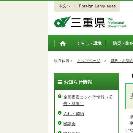
本文へ
Foreign Languages
三重県公式ウェブサイト
くらし・環境
防災・防
トップペ
ージ
現在位置：
トップページ
>
県政・お知
お知らせ情報
企画提案コンペ等情報（公
告・結果）
入札・契約
県
事
審議会
い