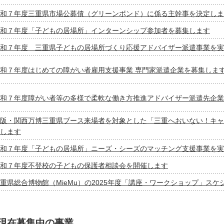
和７年度三重県市場公募債（グリーンボンド）に係る主幹事を決定しま
和７年度「子どもの居場所」インターンシップ参加者を募集します
和７年度 三重県子どもの居場所づくり応援アドバイザー派遣事業を実
和７年度はじめての障がい者雇用支援事業 専門家派遣企業を募集しま
和７年度障がい者等の多様で柔軟な働き方推進アドバイザー派遣先企業
阪・関西万博三重県ブース来場者を対象とした「三重へおいない！キャ
します
和７年度「子どもの居場所」ニーズ・シーズのマッチング支援事業を実
和７年度不登校の子どもの保護者相談会を開催します
重県総合博物館（MieMu）の2025年度「講座・ワークショップ」ス
現在募集中の事業