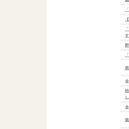
「
【
「
す
野
「
県
令
特
し
令
第