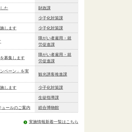
した
財政課
少子化対策課
施します
少子化対策課
障がい者雇用・就
す
労促進課
障がい者雇用・就
を募集します
労促進課
ンペーン」を実
観光誘客推進課
施します
少子化対策課
生徒指導課
ケジュールのご案内
総合博物館
実施情報新着一覧はこちら