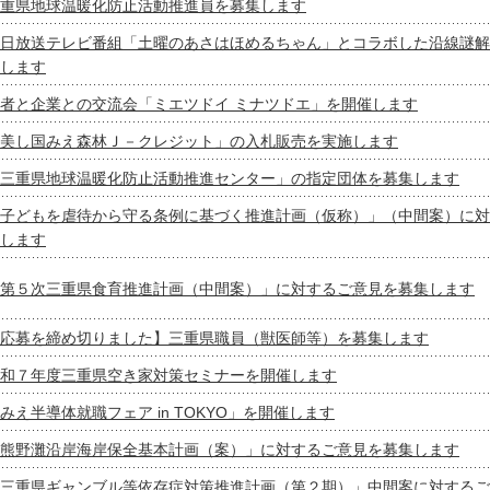
重県地球温暖化防止活動推進員を募集します
日放送テレビ番組「土曜のあさはほめるちゃん」とコラボした沿線謎解
します
者と企業との交流会「ミエツドイ ミナツドエ」を開催します
美し国みえ森林Ｊ－クレジット」の入札販売を実施します
三重県地球温暖化防止活動推進センター」の指定団体を募集します
子どもを虐待から守る条例に基づく推進計画（仮称）」（中間案）に対
します
第５次三重県食育推進計画（中間案）」に対するご意見を募集します
応募を締め切りました】三重県職員（獣医師等）を募集します
和７年度三重県空き家対策セミナーを開催します
みえ半導体就職フェア in TOKYO」を開催します
熊野灘沿岸海岸保全基本計画（案）」に対するご意見を募集します
三重県ギャンブル等依存症対策推進計画（第２期）」中間案に対するご