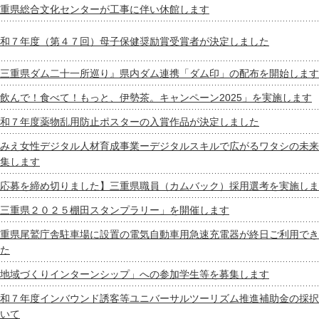
重県総合文化センターが工事に伴い休館します
和７年度（第４７回）母子保健奨励賞受賞者が決定しました
三重県ダム二十一所巡り』県内ダム連携「ダム印」の配布を開始します
飲んで！食べて！もっと、伊勢茶。キャンペーン2025」を実施します
和７年度薬物乱用防止ポスターの入賞作品が決定しました
みえ女性デジタル人材育成事業ーデジタルスキルで広がるワタシの未来
集します
応募を締め切りました】三重県職員（カムバック）採用選考を実施しま
三重県２０２５棚田スタンプラリー」を開催します
重県尾鷲庁舎駐車場に設置の電気自動車用急速充電器が終日ご利用でき
た
地域づくりインターンシップ」への参加学生等を募集します
和７年度インバウンド誘客等ユニバーサルツーリズム推進補助金の採択
いて