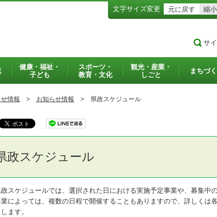
文字サイズ変更
元に戻す
縮小
サイ
健康・福祉・
スポーツ・
観光・産業・
犯
まちづく
子ども
教育・文化
しごと
らせ情報
>
お知らせ情報
>
県政スケジュール
県政スケジュール
政スケジュールでは、選択された日における実施予定事業や、募集中の
業によっては、複数の日程で開催することもありますので、詳しくは各
たします。