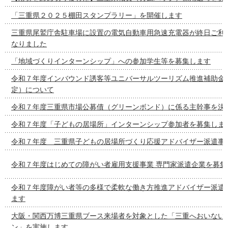
「三重県２０２５棚田スタンプラリー」を開催します
三重県尾鷲庁舎駐車場に設置の電気自動車用急速充電器が終日ご利
なりました
「地域づくりインターンシップ」への参加学生等を募集します
令和７年度インバウンド誘客等ユニバーサルツーリズム推進補助金
定）について
令和７年度三重県市場公募債（グリーンボンド）に係る主幹事を決
令和７年度「子どもの居場所」インターンシップ参加者を募集しま
令和７年度 三重県子どもの居場所づくり応援アドバイザー派遣事
令和７年度はじめての障がい者雇用支援事業 専門家派遣企業を募集
令和７年度障がい者等の多様で柔軟な働き方推進アドバイザー派遣
ます
大阪・関西万博三重県ブース来場者を対象とした「三重へおいない
ン」を実施します