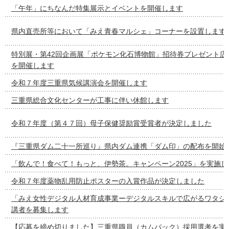
「午年」にちなんだ特集展示とイベントを開催します
県内直売所等において「みえ青春マルシェ」コーナーを設置します
特別展・第42回企画展「ポケモン化石博物館」招待券プレゼント広
を開催します
令和７年度三重県気候講演会を開催します
三重県総合文化センターが工事に伴い休館します
令和７年度（第４７回）母子保健奨励賞受賞者が決定しました
『三重県ダム二十一所巡り』県内ダム連携「ダム印」の配布を開始
「飲んで！食べて！もっと、伊勢茶。キャンペーン2025」を実施し
令和７年度薬物乱用防止ポスターの入賞作品が決定しました
「みえ女性デジタル人材育成事業ーデジタルスキルで広がるワタシ
講者を募集します
【応募を締め切りました】三重県職員（カムバック）採用選考を実