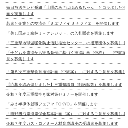
毎日放送テレビ番組「土曜のあさはほめるちゃん」とコラボした沿
画を実施します
若者と企業との交流会「ミエツドイ ミナツドエ」を開催します
「美し国みえ森林Ｊ－クレジット」の入札販売を実施します
「三重県地球温暖化防止活動推進センター」の指定団体を募集しま
「子どもを虐待から守る条例に基づく推進計画（仮称）」（中間案
見を募集します
「第５次三重県食育推進計画（中間案）」に対するご意見を募集し
【応募を締め切りました】三重県職員（獣医師等）を募集します
令和７年度三重県空き家対策セミナーを開催します
「みえ半導体就職フェア in TOKYO」を開催します
「熊野灘沿岸海岸保全基本計画（案）」に対するご意見を募集しま
令和７年度ガストロノミー人材育成講座の受講者を募集します