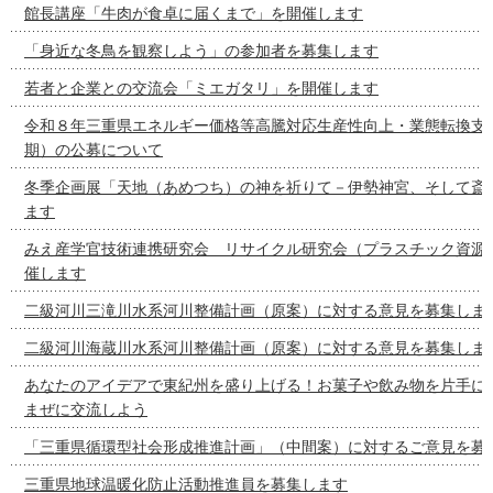
館長講座「牛肉が食卓に届くまで」を開催します
「身近な冬鳥を観察しよう」の参加者を募集します
若者と企業との交流会「ミエガタリ」を開催します
令和８年三重県エネルギー価格等高騰対応生産性向上・業態転換支
期）の公募について
冬季企画展「天地（あめつち）の神を祈りて－伊勢神宮、そして斎
ます
みえ産学官技術連携研究会 リサイクル研究会（プラスチック資源
催します
二級河川三滝川水系河川整備計画（原案）に対する意見を募集しま
二級河川海蔵川水系河川整備計画（原案）に対する意見を募集しま
あなたのアイデアで東紀州を盛り上げる！お菓子や飲み物を片手に
まぜに交流しよう
「三重県循環型社会形成推進計画」（中間案）に対するご意見を募
三重県地球温暖化防止活動推進員を募集します