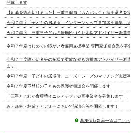
開催します
【応募を締め切りました】三重県職員（カムバック）採用選考を実
令和７年度「子どもの居場所」インターンシップ参加者を募集しま
令和７年度 三重県子どもの居場所づくり応援アドバイザー派遣事
令和７年度はじめての障がい者雇用支援事業 専門家派遣企業を募集
令和７年度障がい者等の多様で柔軟な働き方推進アドバイザー派遣
ます
令和７年度「子どもの居場所」ニーズ・シーズのマッチング支援事
令和７年度不登校の子どもの保護者相談会を開催します
「三重とこわか食環境イニシアチブ」参画事業者を募集します！
みえ森林・林業アカデミーにおいて講演会等を開催します！
募集情報新着一覧はこちら