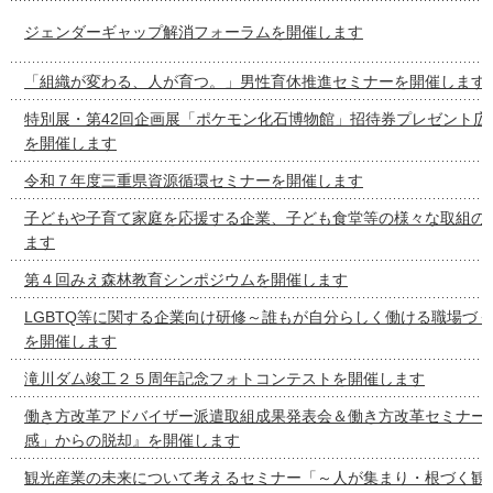
ジェンダーギャップ解消フォーラムを開催します
「組織が変わる、人が育つ。」男性育休推進セミナーを開催します
特別展・第42回企画展「ポケモン化石博物館」招待券プレゼント広
を開催します
令和７年度三重県資源循環セミナーを開催します
子どもや子育て家庭を応援する企業、子ども食堂等の様々な取組の
ます
第４回みえ森林教育シンポジウムを開催します
LGBTQ等に関する企業向け研修～誰もが自分らしく働ける職場づ
を開催します
滝川ダム竣工２５周年記念フォトコンテストを開催します
働き方改革アドバイザー派遣取組成果発表会＆働き方改革セミナー
感」からの脱却』を開催します
観光産業の未来について考えるセミナー「～人が集まり・根づく観