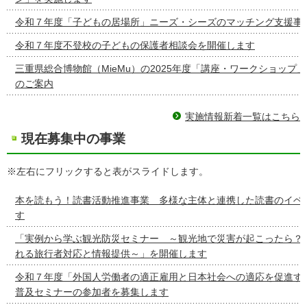
令和７年度「子どもの居場所」ニーズ・シーズのマッチング支援事
令和７年度不登校の子どもの保護者相談会を開催します
三重県総合博物館（MieMu）の2025年度「講座・ワークショップ
のご案内
実施情報新着一覧はこちら
現在募集中の事業
※左右にフリックすると表がスライドします。
本を読もう！読書活動推進事業 多様な主体と連携した読書のイベ
す
「実例から学ぶ観光防災セミナー ～観光地で災害が起こったら？
れる旅行者対応と情報提供～」を開催します
令和７年度「外国人労働者の適正雇用と日本社会への適応を促進す
普及セミナーの参加者を募集します