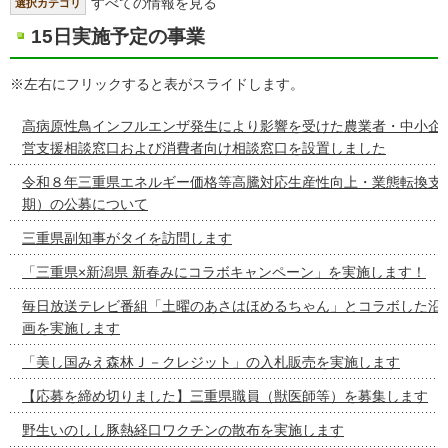
すべての情報を見る
選択カテゴリ
15日実施予定の事業
※左右にフリックすると表がスライドします。
高病原性鳥インフルエンザ発生により影響を受けた農業者・中小企
営支援相談窓口および消費者向け相談窓口を設置しました
令和８年三重県エネルギー価格等高騰対応生産性向上・業態転換支
期）の公募について
三重県副知事がタイを訪問します
「三重県×新潟県 新春みにコラボキャンペーン」を実施します！
毎日放送テレビ番組「土曜のあさはほめるちゃん」とコラボした沿
画を実施します
「美し国みえ森林Ｊ－クレジット」の入札販売を実施します
【応募を締め切りました】三重県職員（獣医師等）を募集します
野生いのしし豚熱経口ワクチンの散布を実施します