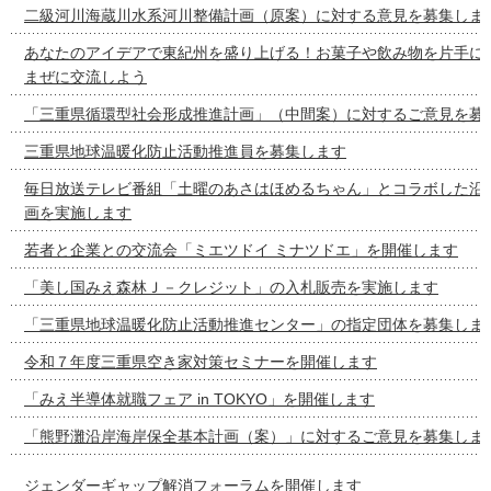
二級河川海蔵川水系河川整備計画（原案）に対する意見を募集しま
あなたのアイデアで東紀州を盛り上げる！お菓子や飲み物を片手に
まぜに交流しよう
「三重県循環型社会形成推進計画」（中間案）に対するご意見を募
三重県地球温暖化防止活動推進員を募集します
毎日放送テレビ番組「土曜のあさはほめるちゃん」とコラボした沿
画を実施します
若者と企業との交流会「ミエツドイ ミナツドエ」を開催します
「美し国みえ森林Ｊ－クレジット」の入札販売を実施します
「三重県地球温暖化防止活動推進センター」の指定団体を募集しま
令和７年度三重県空き家対策セミナーを開催します
「みえ半導体就職フェア in TOKYO」を開催します
「熊野灘沿岸海岸保全基本計画（案）」に対するご意見を募集しま
ジェンダーギャップ解消フォーラムを開催します