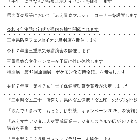
「午年」にちなんだ特集展示とイベントを開催します
県内直売所等において「みえ青春マルシェ」コーナーを設置します
令和８年消防出初式が県内各地で開催されます
三重県防災フェスinイオン鳥羽店を開催します！
令和７年度三重県気候講演会を開催します
三重県総合文化センターが工事に伴い休館します
特別展・第42回企画展「ポケモン化石博物館」を開催します
令和７年度（第４７回）母子保健奨励賞受賞者が決定しました
『三重県ダム二十一所巡り』県内ダム連携「ダム印」の配布を開始
「飲んで！食べて！もっと、伊勢茶。キャンペーン2025」を実施し
「みえ女性デジタル人材育成事業ーデジタルスキルで広がるワタシ
講者を募集します
「三重県２０２５棚田スタンプラリー」を開催します