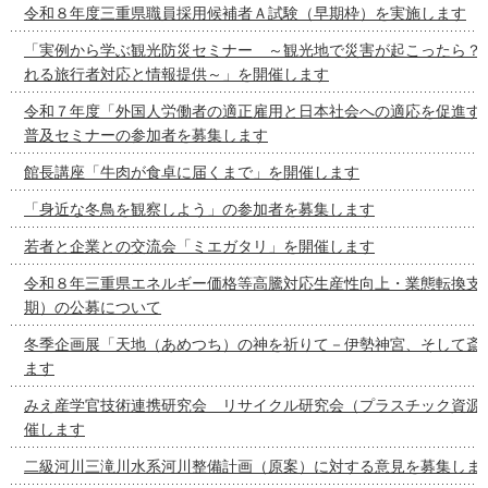
令和８年度三重県職員採用候補者Ａ試験（早期枠）を実施します
「実例から学ぶ観光防災セミナー ～観光地で災害が起こったら？
れる旅行者対応と情報提供～」を開催します
令和７年度「外国人労働者の適正雇用と日本社会への適応を促進す
普及セミナーの参加者を募集します
館長講座「牛肉が食卓に届くまで」を開催します
「身近な冬鳥を観察しよう」の参加者を募集します
若者と企業との交流会「ミエガタリ」を開催します
令和８年三重県エネルギー価格等高騰対応生産性向上・業態転換支
期）の公募について
冬季企画展「天地（あめつち）の神を祈りて－伊勢神宮、そして斎
ます
みえ産学官技術連携研究会 リサイクル研究会（プラスチック資源
催します
二級河川三滝川水系河川整備計画（原案）に対する意見を募集しま