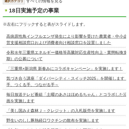
すべての情報を見る
選択カテゴリ
18日実施予定の事業
※左右にフリックすると表がスライドします。
高病原性鳥インフルエンザ発生により影響を受けた農業者・中小企
営支援相談窓口および消費者向け相談窓口を設置しました
令和８年三重県エネルギー価格等高騰対応生産性向上・業態転換支
期）の公募について
「三重県×新潟県 新春みにコラボキャンペーン」を実施します！
気づき合う講座「ダイバーシティ・スイッチ2025」を開催しま
手、つくる手、つながる手～
毎日放送テレビ番組「土曜のあさはほめるちゃん」とコラボした沿
画を実施します
「美し国みえ森林Ｊ－クレジット」の入札販売を実施します
野生いのしし豚熱経口ワクチンの散布を実施します