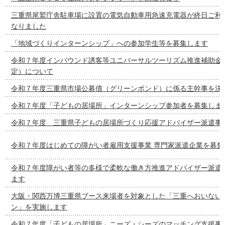
三重県尾鷲庁舎駐車場に設置の電気自動車用急速充電器が終日ご利
なりました
「地域づくりインターンシップ」への参加学生等を募集します
令和７年度インバウンド誘客等ユニバーサルツーリズム推進補助金
定）について
令和７年度三重県市場公募債（グリーンボンド）に係る主幹事を決
令和７年度「子どもの居場所」インターンシップ参加者を募集しま
令和７年度 三重県子どもの居場所づくり応援アドバイザー派遣事
令和７年度はじめての障がい者雇用支援事業 専門家派遣企業を募集
令和７年度障がい者等の多様で柔軟な働き方推進アドバイザー派遣
ます
大阪・関西万博三重県ブース来場者を対象とした「三重へおいない
ン」を実施します
令和７年度「子どもの居場所」ニーズ・シーズのマッチング支援事