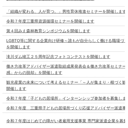
「組織が変わる、人が育つ。」男性育休推進セミナーを開催します
令和７年度三重県資源循環セミナーを開催します
第４回みえ森林教育シンポジウムを開催します
LGBTQ等に関する企業向け研修～誰もが自分らしく働ける職場づ
を開催します
滝川ダム竣工２５周年記念フォトコンテストを開催します
働き方改革アドバイザー派遣取組成果発表会＆働き方改革セミナー
感」からの脱却』を開催します
観光産業の未来について考えるセミナー「～人が集まり・根づく観
開催します
令和７年度「子どもの居場所」インターンシップ参加者を募集しま
令和７年度 三重県子どもの居場所づくり応援アドバイザー派遣事
令和７年度はじめての障がい者雇用支援事業 専門家派遣企業を募集